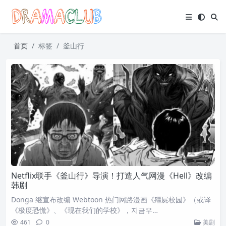
首页
标签
釜山行
Netflix联手《釜山行》导演！打造人气网漫《Hell》改编
韩剧
Donga 继宣布改编 Webtoon 热门网路漫画《殭屍校园》（或译
《极度恐慌》、《现在我们的学校》，지금우…
461
0
美剧