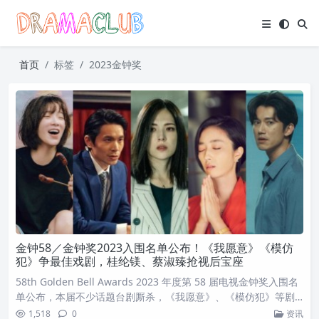
首页
标签
2023金钟奖
金钟58／金钟奖2023入围名单公布！《我愿意》《模仿
犯》争最佳戏剧，桂纶镁、蔡淑臻抢视后宝座
58th Golden Bell Awards 2023 年度第 58 届电视金钟奖入围名
单公布，本届不少话题台剧厮杀，《我愿意》、《模仿犯》等剧
将角逐最佳最佳戏剧节目奖，而视帝、视后则将在吴慷仁、姚淳
1,518
0
资讯