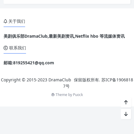
耀、桂纶镁、蔡淑臻等人之中产生！以下一起来看戏剧类入围名
单：【最佳戏剧节目奖】牛车来去
台湾犯罪故事
关于我们
我愿意
村里来了个暴走女外科
模仿犯【最佳戏剧节目导演奖】李岳峰、张志鸿／牛车来去
美剧俱乐部DramaClub,最新美剧资讯,Netflix hbo 等流媒体资讯
庄子烜／台
联系我们
邮箱:819255421@qq.com
Copyright © 2015-2023
DramaClub
保留版权所有.
苏ICP备1906818
7号
Theme by
Puock