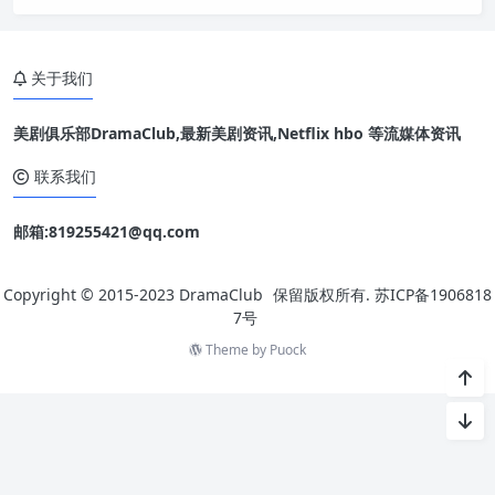
on）饰演的亚苏卡谭诺（Ahsoka Tano）将跟随前绝地武士的脚
步，暗中调查脆弱的新共和国面临的全新威胁。卡司群除了萝莎
瑞道森外，还包括《新社会》刘承羽（Natasha Liu Bordizz
关于我们
美剧俱乐部DramaClub,最新美剧资讯,Netflix hbo 等流媒体资讯
联系我们
邮箱:819255421@qq.com
Copyright © 2015-2023
DramaClub
保留版权所有.
苏ICP备1906818
7号
Theme by
Puock