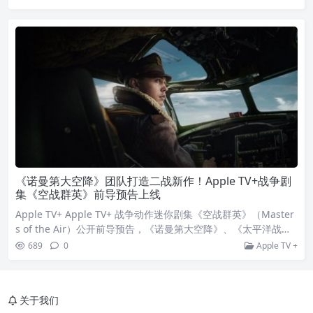
（Tom Hanks）以及金奖製作人盖瑞高茨曼（Gary Goetzman）
原班人马回归，继《诺曼第大空降》、《太平洋战争》后，斥资
重金打造战争剧集第三部曲，讲述第二次世
《诺曼第大空降》团队打造二战新作！Apple TV+战争剧
集《空战群英》前导预告上线
Apple TV+ Apple TV+ 战争动作迷你剧集《空战群英》（Master
s of the Air）公开前导预告，《诺曼第大空降》、《太平洋战
争》黄金幕后团队再次集结，将带给观众一趟震撼人心的史诗之
689
0
Apple TV +
旅！《空战群英》改编自《纽约时报》畅销书作者唐纳德L米勒的
同名原着小说，讲述二战中美国第八航空队的真实故事，美国空
军外号血腥一百的第 100 轰炸机大队，在 25,000 英尺高空的极
关于我们
度寒冷和