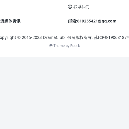
造出的角色亚森罗苹做为蓝本，把场景改到当代，描述
联系我们
亚森（Assane Diop）在少年
o 等流媒体资讯
邮箱:819255421@qq.com
opyright © 2015-2023
DramaClub
保留版权所有.
苏ICP备19068187
Theme by
Puock