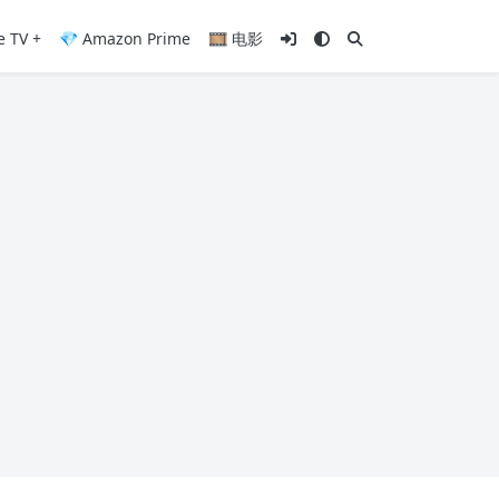
e TV +
💎 Amazon Prime
🎞️ 电影