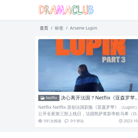
首页
标签
Arsene Lupin
决心离开法国？Netflix《亚森罗苹》公开第三部上线日
Netflix
Netflix Netflix 原创法国剧集《亚森罗苹》（Lupin
公开全新第三部上线日，法国凯萨奖影帝欧马希（O
r Sy）将于 10 月 5 日再度重返观众眼前！Guess wh
591
次阅读
0
个评论
2023-10
back in the city of light.Lupin Part 3 premieres 
ober 5. pic.twitter.com/5k7k07G7k0