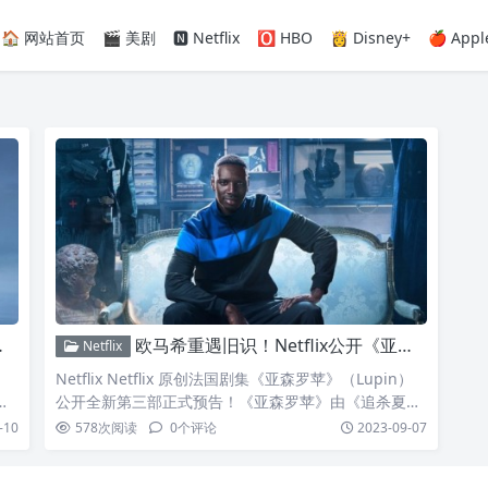
🏠 网站首页
🎬 美剧
🅽 Netflix
🅾️ HBO
👸 Disney+
🍎 Appl
欧马希重遇旧识！Netflix公开《亚森罗苹》第三部正式预告
Netflix
）
Netflix Netflix 原创法国剧集《亚森罗苹》（Lupin）
ma
公开全新第三部正式预告！《亚森罗苹》由《追杀夏
os
娃》编剧乔治凯（George Kay）和《大麻咖啡馆》法
-10
578
次阅读
0
个评论
2023-09-07
Oct
兰索瓦乌赞（François Uzan）共同主创。故事以法国
作家莫理斯卢布朗（Maurice Leblanc）于 1905 年创