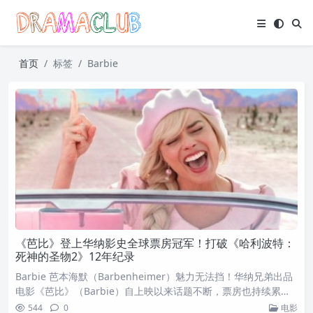
首页
标签
Barbie
《芭比》登上华纳影史全球票房冠军！打破《哈利波特：
死神的圣物2》12年纪录
Barbie 芭本海默（Barbenheimer）魅力无法挡！华纳兄弟出品
电影《芭比》（Barbie）自上映以来话题不断，票房也持续累积
中。在日前上映第六个週末（8 月 25 至 27 日）全球累积票房来
544
0
电影