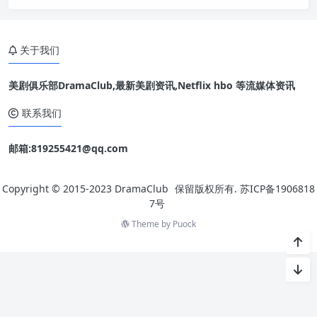
到 13.4 亿美金（约新台币 426 亿元），确定将打破《哈利波特：
死神的圣物2》以 13.42 亿美金（约新台币 427 亿元）维持的 12
年的纪录，登上华纳兄弟影史全球发行电影票房冠军！
关于我们
美剧俱乐部DramaClub,最新美剧资讯,Netflix hbo 等流媒体资讯
联系我们
邮箱:819255421@qq.com
Copyright © 2015-2023
DramaClub
保留版权所有.
苏ICP备1906818
7号
Theme by
Puock