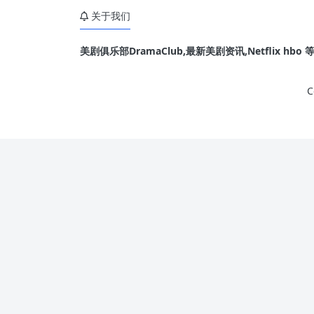
受，无论是关于拉格斐的侷促不安，或是圣罗兰（Yv
关于我们
Saint Laurent）试图但笨拙地接近德巴榭。
美剧俱乐部DramaClub,最新美剧资讯,Netflix hb
C