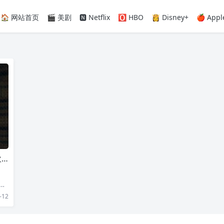
🏠 网站首页
🎬 美剧
🅽 Netflix
🅾️ HBO
👸 Disney+
🍎 Appl
赏
》
述
人
-12
ue
为享