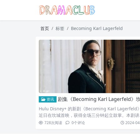
首页
标签
Becoming Karl Lagerfeld
剧集《Becoming Karl Lagerfeld》坎城首映！丹尼尔布尔化身「老佛爷」获观众讚
资讯
Hulu Disney+ 的新剧《Becoming Karl Lagerfeld
近日在坎城首映，获得全场三分钟起立鼓掌。本剧讲
已故德国设计师卡尔拉格斐成为席捲流行文化的耀眼
728
次阅读
0
个评论
2024-04
物之前的事蹟，以及受到年轻男子雅克德巴榭（Jacq
s de Bascher）追求的故事。法国当地观众似乎颇