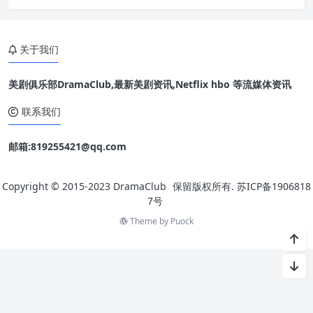
集最终以一季落幕！《边缘世界》改编自威廉吉布森（William Gi
bson）的同名小说，由《绝地计划》编剧史考特史密斯（Scott
B. Smith）执笔剧本并担任节目统筹，《人工进化》导演文森佐
关于我们
美剧俱乐部DramaClub,最新美剧资讯,Netflix hbo 等流媒体资讯
联系我们
邮箱:819255421@qq.com
Copyright © 2015-2023
DramaClub
保留版权所有.
苏ICP备1906818
7号
Theme by
Puock