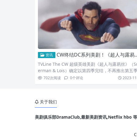
下，调查一个险恶的案件。接着，他遇到了一位美国
子爱米莉亚（Amelia），她在母亲被神秘谋杀后，
CW终结DC系列美剧！《超人与露易丝》不再推出第五季
资讯
TVLine The CW 超级英雄美剧《超人与露易丝》（S
erman & Lois）确定以第四季完结，不再推出第五
《超人与露易丝》由泰勒贺启林（Tyler Hoechlin）
702
次阅读
0
个评论
2023-11
伊莉莎白图诺克（Elizabeth Tulloch）饰演超人与
丝莲恩，阐述两人面对有史以来最艰鉅的挑战之一：
为当今社会的双薪家长，他们要携手面对并解决生活
关于我们
的种种压力与琐事。不仅如此，在陪伴孩子们成长之
际，
美剧俱乐部DramaClub,最新美剧资讯,Netflix hb
C