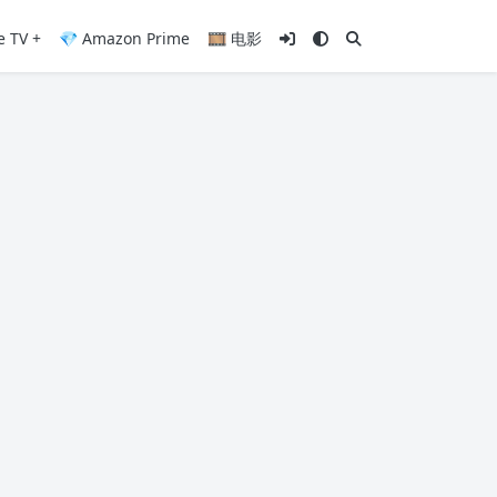
e TV +
💎 Amazon Prime
🎞️ 电影