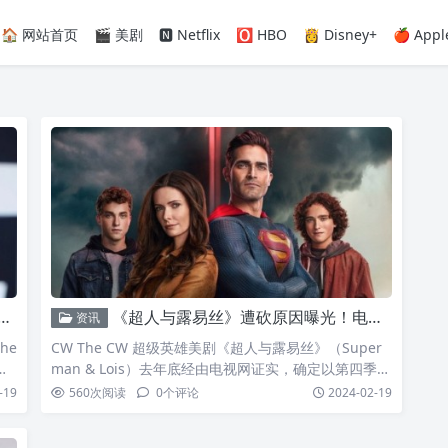
🏠 网站首页
🎬 美剧
🅽 Netflix
🅾️ HBO
👸 Disney+
🍎 Appl
《超人与露易丝》遭砍原因曝光！电视网高层曝华纳决策「全因《Superman: Legacy》上映」
资讯
he
CW The CW 超级英雄美剧《超人与露易丝》（Super
预
man & Lois）去年底经由电视网证实，确定以第四季完
饰演
结，不再推出第五季。关于此决定，电视网高层日前在
-19
560
次阅读
0
个评论
2024-02-19
，描
访谈中透露，这与接续将上映的 DC 全新超人电影《Su
况
perman：Legacy》有关。《超人与露易丝》自 2021