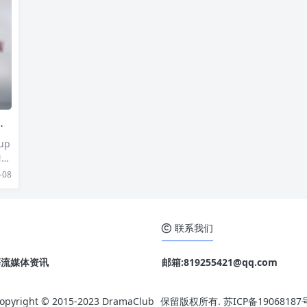
女
年首播，获得不俗评价，也是电视网剧集中，排名前列
的作品。然而，去年底却传出此剧将落幕，以四季完
结，不再推出第五季。
up
季。
、
-08
露易
身
中
联系我们
o 等流媒体资讯
邮箱:819255421@qq.com
opyright © 2015-2023
DramaClub
保留版权所有.
苏ICP备19068187