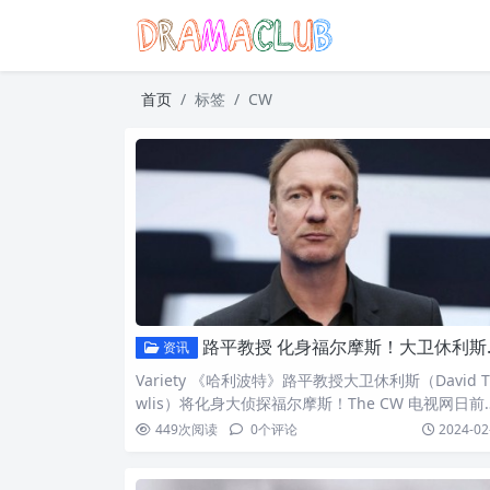
首页
标签
CW
路平教授 化身福尔摩斯！大卫休利斯主演CW新剧《Sherlock & Daughter》
资讯
Variety 《哈利波特》路平教授大卫休利斯（David T
wlis）将化身大侦探福尔摩斯！The CW 电视网日前
订新剧《Sherlock & Daughter》，由大卫休利斯
449
次阅读
0
个评论
2024-02
家喻户晓的夏洛克福尔摩斯（Sherlock Holmes）
述他离开了舒适圈，无法在不冒着挚友的生命危险情