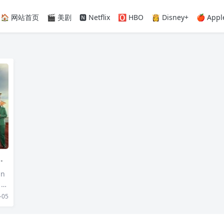
🏠 网站首页
🎬 美剧
🅽 Netflix
🅾️ HBO
👸 Disney+
🍎 Appl
an
》融
-05
揭
由