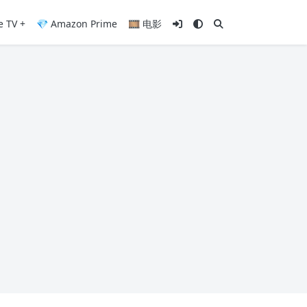
e TV +
💎 Amazon Prime
🎞️ 电影