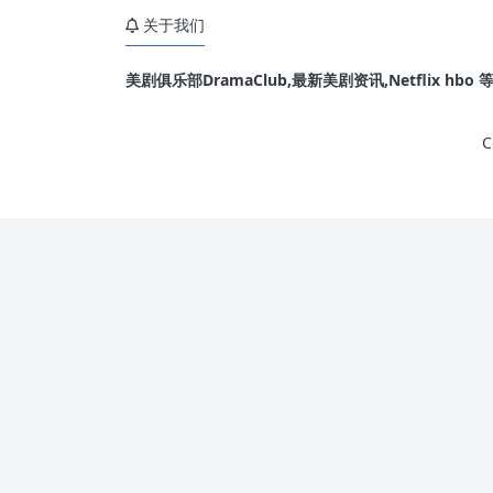
《武法女神探》编剧搭档麦可韦斯（Mike Weiss）
关于我们
蒂科尔麦克亚当斯
美剧俱乐部DramaClub,最新美剧资讯,Netflix hb
C