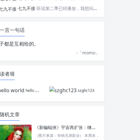
七九不接
听说第二季已经播放，我想问一下国内什么时候会播出
一言一句话
子都是互相给的。
-「
momo
」
读者墙
hello world
szghc123
随机文章
《新蝙蝠侠》宇宙再扩张：继《企鹅人》后，毒藤女也要拍个人剧集？
（图片来源：华纳兄弟影业） 本周末，