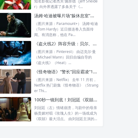
知名影视记者杰夫·施奈德（Jeff Sneide
r）向外界透露了多条关于《...
汤姆·哈迪被曝片场“躲休息室”罢工：让海伦·米伦、皮尔斯·布鲁斯南干等，恐自毁事业
（图片来源：Paramount+） 汤姆·哈迪
（Tom Hardy）近日接连卷入负面传
闻。有消息称，他在 Pa...
《盗火线2》阵容升级：贝尔、莱昂纳多接棒经典角色，亚当·德赖弗出演新反派
（图片来源：Pinterest） 由迈克尔·曼
（Michael Mann）回归自编自导的
《盗火线》（Heat）...
《怪奇物语》“警长”回应霸凌“11号”传闻：朋友之间难免争吵，未来还会再合作
（图片来源：Netflix） 去年 11 月初，
Netflix 热门剧集《怪奇物语》（Strang
er Thi...
100秒一镜到底！刘冠廷《双囍》演技大爆发，母子对唱看哭全场
刘冠廷（左）情绪崩溃，与剧中的母亲
杨贵媚对唱《玫瑰人生》的一场戏成为
《双囍》最大泪点。 由刘冠廷主演的电
影《双...