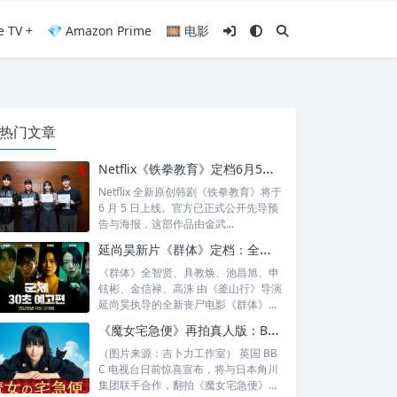
e TV +
💎 Amazon Prime
🎞️ 电影
热门文章
Netflix《铁拳教育》定档6月5日：金武烈、李星民集结出击，这次要用铁腕重整失控校园
Netflix 全新原创韩剧《铁拳教育》将于
6 月 5 日上线。官方已正式公开先导预
告与海报，这部作品由金武...
延尚昊新片《群体》定档：全智贤时隔11年回归大银幕，池昌旭、具教焕联手闯丧尸危机
《群体》全智贤、具教焕、池昌旭、申
铉彬、金信禄、高洙 由《釜山行》导演
延尚昊执导的全新丧尸电影《群体》正
式定档...
《魔女宅急便》再拍真人版：BBC 联手角川打造“英国版”剧集
（图片来源：吉卜力工作室） 英国 BB
C 电视台日前惊喜宣布，将与日本角川
集团联手合作，翻拍《魔女宅急便》的