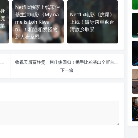
Netflix独家上线宋仲
身
基主演电影《My na
Netflix电影《虎尾》
《魔
me is Loh Kiwa
上线！编导谈重返台
第
n》！相遇相爱怪物
湾故乡取景
新人崔圣恩
Netflix《天命之咒》7 月 17 日上线！汉娜魔法力量觉醒
收视天后贾静雯、柯佳嬿回归！携手比莉演出全新台剧《妈，别闹了！》
下一篇