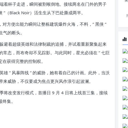
美
端着杯子走进，瞬间被割喉倒地。接续两名在门外的男子
”（Black Noir）活生生从下巴处撕成两半。
子，对方使出能力瞬间让整栋建筑爆炸火海，不料，” 黑侠 ”
生气的断头。
躲避着超级英雄和法律制裁的追捕，并试着重新聚集起来
常态，而布奇却不见踪影。与此同时，星光必须在 ” 七巨
锁定在获得完整的控制权。
雄 ” 风暴阵线 ” 的威胁，她有着自己的计画。此外，当沃
带来威胁，不仅要成为焦点更兴风作浪引起波澜。
将改变发行模式，首播日 9 月 4 日将上线首三集，接续
出最终集。