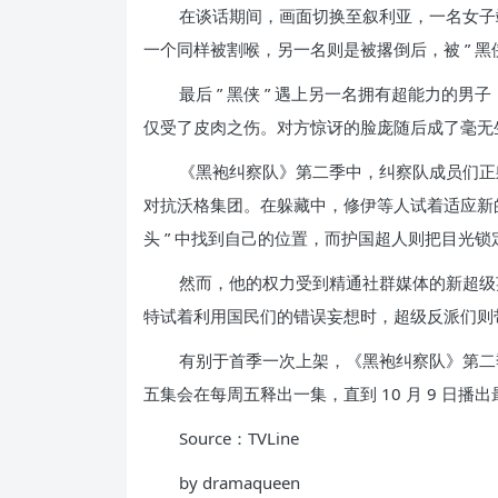
在谈话期间，画面切换至叙利亚，一名女子
一个同样被割喉，另一名则是被撂倒后，被 ” 黑侠 
最后 ” 黑侠 ” 遇上另一名拥有超能力的男
仅受了皮肉之伤。对方惊讶的脸庞随后成了毫无
《黑袍纠察队》第二季中，纠察队成员们正
对抗沃格集团。在躲藏中，修伊等人试着适应新的
头 ” 中找到自己的位置，而护国超人则把目光
然而，他的权力受到精通社群媒体的新超级英
特试着利用国民们的错误妄想时，超级反派们则
有别于首季一次上架，《黑袍纠察队》第二季
五集会在每周五释出一集，直到 10 月 9 日播
Source：TVLine
by dramaqueen