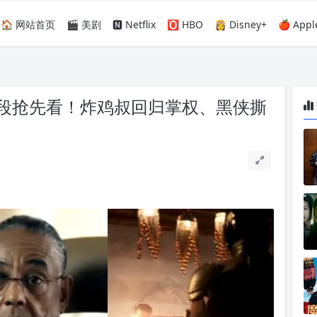
🏠 网站首页
🎬 美剧
🅽 Netflix
🅾️ HBO
👸 Disney+
🍎 Appl
段抢先看！炸鸡叔回归掌权、黑侠撕