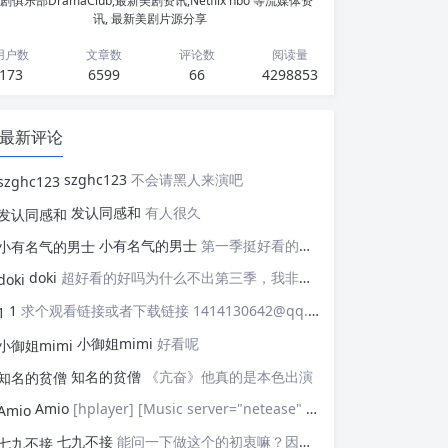
剧俱乐部DramaClub,最新美剧资讯,Netflix hbo 等流媒体资
讯, 最新美剧片源分享
用户数
文章数
评论数
阅读量
173
6599
66
4298853
最新评论
szghc123
不会请黑人来演吧
发认同感和
有人很久
小有名气的男士
第一季挺好看的，天天等着更新，应该接着拍第二季，这个剧情拍个四季应该是没有问题的，期待
doki
超好看的好吗为什么不出第三季，我非常喜欢这部剧
1
求个观看链接或者下载链接 1414130642@qq.com
小御姐mimi
好看呢
知名的贫僧
《亢奋》他真的是本色出演
Amio
[hplayer] [Music server="netease" id="" type=""/] [/hplayer] 试试
七九不接
能问一下做这个的初衷嘛？因为真的有被触动到