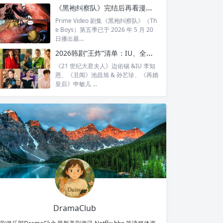
全...
《黑袍纠察队》完结后再看漫画结局：护国超人之死，比剧版残酷得多
Prime Video 剧集《黑袍纠察队》（Th
e Boys）第五季已于 2026 年 5 月 20
日播出最...
2026韩剧“王炸”清单：IU、全智贤、宋慧乔领衔回归，30对神仙CP谁最让你心动？
《21 世纪大君夫人》边佑锡 &IU 李知
恩、《丑闻》池昌旭 & 孙艺珍、《再婚
皇后》申敏儿 ...
DramaClub