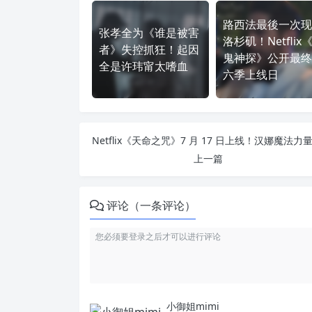
路西法最後一次现
张孝全为《谁是被害
洛杉矶！Netflix
者》失控抓狂！起因
鬼神探》公开最终
全是许玮甯太嗜血
六季上线日
上一篇
评论（一条评论）
小御姐mimi