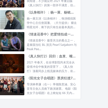
我知道，不少观众对 2021 年重启版
《真人快打》的第一部并不满意，但我
自...
《以身相许》：杨一展、杨铭威演出无名英雄的生命重量
杨一展主演《以身相许》，饰演模拟医
学中心主任曾国藩。（片方提供） 褪去
明星光环，剩下的只有生命最本真的质
地。由...
《情迷花香中》把爱情拍成一场猎杀：副总裁为救公司绑走神秘少年制香
《情迷花香中》最受关注的看点之一，
是泰国当红 BL 演员 Pearl Satjakorn 与
Peak Pee...
《真人快打2》回归：血浆、嘴炮和第四面墙齐飞，这场生死对决还能打多久？
2021 年春天，在全球影院尚未完全从
疫情冲击中恢复的背景下，《真人快
打》顶着同步上线流媒体的压力，依然
拿下全...
《阳光女子合唱团》票房狂揽7亿！翁倩玉隔海连线泪崩，陈意涵暖心鼓舞患癌粉丝
导演林孝谦（右一）率领陈意涵、安心
亚等主创人员南下路演谢票。 电影《阳
光女子合唱团》在上映短短 66 天内，
便...