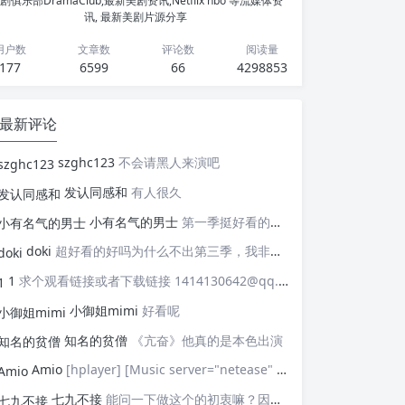
剧俱乐部DramaClub,最新美剧资讯,Netflix hbo 等流媒体资
讯, 最新美剧片源分享
用户数
文章数
评论数
阅读量
177
6599
66
4298853
最新评论
szghc123
不会请黑人来演吧
发认同感和
有人很久
小有名气的男士
第一季挺好看的，天天等着更新，应该接着拍第二季，这个剧情拍个四季应该是没有问题的，期待
doki
超好看的好吗为什么不出第三季，我非常喜欢这部剧
1
求个观看链接或者下载链接 1414130642@qq.com
小御姐mimi
好看呢
知名的贫僧
《亢奋》他真的是本色出演
Amio
[hplayer] [Music server="netease" id="" type=""/] [/hplayer] 试试
七九不接
能问一下做这个的初衷嘛？因为真的有被触动到