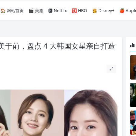
🏠 网站首页
🎬 美剧
🅽 Netflix
🅾️ HBO
👸 Disney+
🍎 Appl
于前，盘点 4 大韩国女星亲自打造