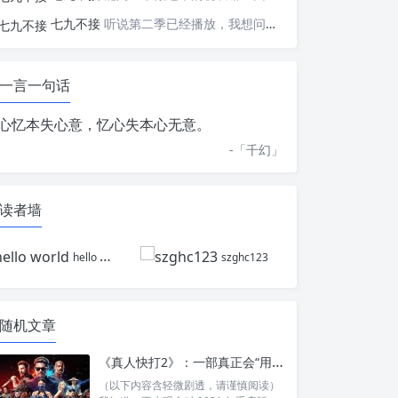
七九不接
听说第二季已经播放，我想问一下国内什么时候会播出
一言一句话
心忆本失心意，忆心失本心无意。
-「
千幻
」
读者墙
hello world
szghc123
随机文章
《真人快打2》：一部真正会“用打斗讲故事”的游戏改编电影，续集为何能完成惊人反超？
（以下内容含轻微剧透，请谨慎阅读）