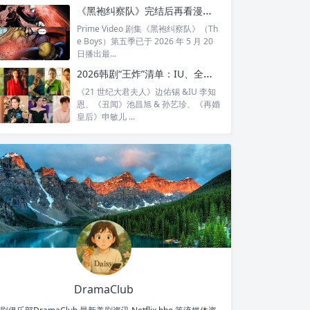
全...
《黑袍纠察队》完结后再看漫画结局：护国超人之死，比剧版残酷得多
Prime Video 剧集《黑袍纠察队》（Th
e Boys）第五季已于 2026 年 5 月 20
日播出最...
2026韩剧“王炸”清单：IU、全智贤、宋慧乔领衔回归，30对神仙CP谁最让你心动？
《21 世纪大君夫人》边佑锡 &IU 李知
恩、《丑闻》池昌旭 & 孙艺珍、《再婚
皇后》申敏儿 ...
DramaClub