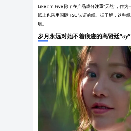
Like I’m Five 除了在产品成分注重“天
纸上也采用国际 FSC 认证的纸。据了解，这
境。
岁月永远对她不着痕迹的高贤廷“𝑜𝑦”