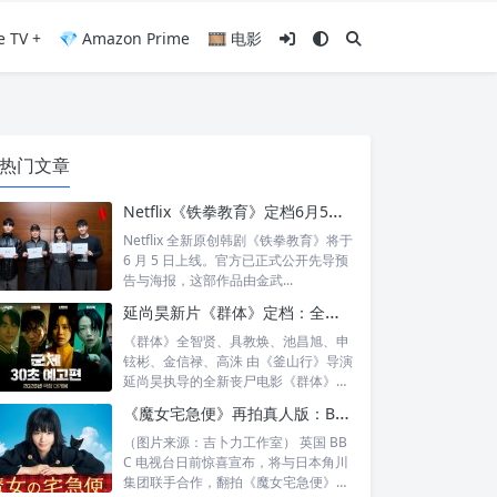
e TV +
💎 Amazon Prime
🎞️ 电影
热门文章
Netflix《铁拳教育》定档6月5日：金武烈、李星民集结出击，这次要用铁腕重整失控校园
Netflix 全新原创韩剧《铁拳教育》将于
6 月 5 日上线。官方已正式公开先导预
告与海报，这部作品由金武...
延尚昊新片《群体》定档：全智贤时隔11年回归大银幕，池昌旭、具教焕联手闯丧尸危机
《群体》全智贤、具教焕、池昌旭、申
铉彬、金信禄、高洙 由《釜山行》导演
延尚昊执导的全新丧尸电影《群体》正
式定档...
《魔女宅急便》再拍真人版：BBC 联手角川打造“英国版”剧集
（图片来源：吉卜力工作室） 英国 BB
C 电视台日前惊喜宣布，将与日本角川
集团联手合作，翻拍《魔女宅急便》的