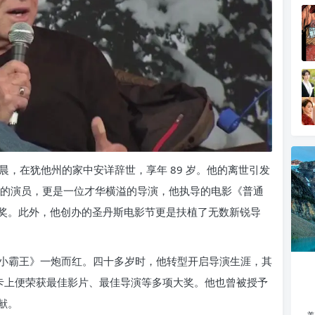
清晨，在犹他州的家中安详辞世，享年 89 岁。他的离世引发
出的演员，更是一位才华横溢的导演，他执导的电影《普通
奖。此外，他创办的圣丹斯电影节更是扶植了无数新锐导
虎豹小霸王》一炮而红。四十多岁时，他转型开启导演生涯，其
斯卡上便荣获最佳影片、最佳导演等多项大奖。他也曾被授予
献。