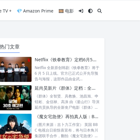
e TV +
💎 Amazon Prime
🎞️ 电影
热门文章
Netflix《铁拳教育》定档6月5日：金武烈、李星民集结出击，这次要用铁腕重整失控校园
Netflix 全新原创韩剧《铁拳教育》将于
6 月 5 日上线。官方已正式公开先导预
告与海报，这部作品由金武...
延尚昊新片《群体》定档：全智贤时隔11年回归大银幕，池昌旭、具教焕联手闯丧尸危机
《群体》全智贤、具教焕、池昌旭、申
铉彬、金信禄、高洙 由《釜山行》导演
延尚昊执导的全新丧尸电影《群体》正
式定档...
《魔女宅急便》再拍真人版：BBC 联手角川打造“英国版”剧集
（图片来源：吉卜力工作室） 英国 BB
C 电视台日前惊喜宣布，将与日本角川
集团联手合作，翻拍《魔女宅急便》的