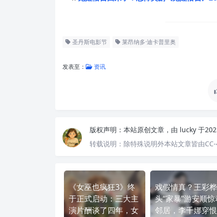
圣丹斯电影节
莱昂纳多·迪卡普里奥
发表至：
资讯
版权声明：
本站原创文章，由
lucky
于20
转载说明：
除特殊说明外本站文章皆由CC-
《女巫也疯狂3》终
戏假情真？王彩桦
于正式启动：三大主
头“家暴”游安顺惊
演片酬谈了四年，女
邻居，李千娜穿恨