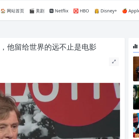
🏠 网站首页
🎬 美剧
🅽 Netflix
🅾️ HBO
👸 Disney+
🍎 Appl
世，他留给世界的远不止是电影