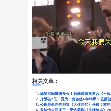
相关文章：
隔离期间重燃爱火！莉莉詹姆斯复合《王冠
片酬破2亿，竟为一角苦练6年钢琴？佐藤
公视最新迷你剧集《大债时代》开镜！林柏宏成
鬼娃恰吉回来了！恐怖美剧《鬼娃恰吉》20