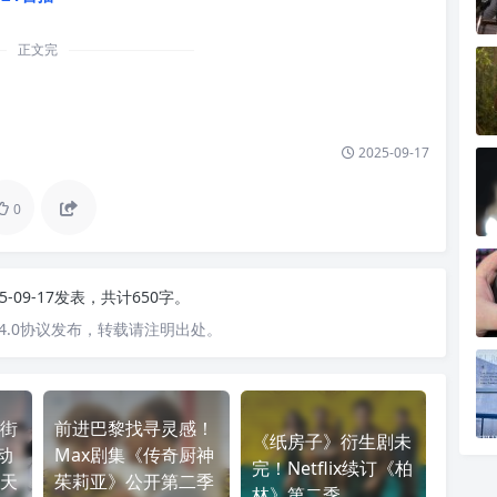
正文完
2025-09-17
0
25-09-17发表，共计650字。
4.0协议发布，转载请注明出处。
街
前进巴黎找寻灵感！
《纸房子》衍生剧未
动
Max剧集《传奇厨神
完！Netflix续订《柏
天
茱莉亚》公开第二季
林》第二季