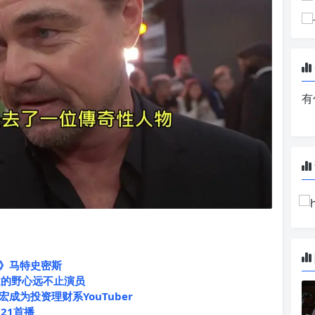
有
》马特史密斯
健的野心远不止演员
为投资理财系YouTuber
21首播