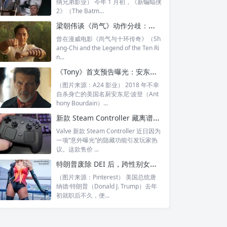
纳兄弟影业） 今年 1 月初，《新蝙蝠侠
2》（The Batm...
梁朝伟谈《尚气》动作分歧：千年角色为何还打“70年代功夫”？
曾在漫威电影《尚气与十环传奇》（Sh
ang-Chi and the Legend of the Ten Ri
n...
《Tony》首支预告曝光：安东尼·波登传记片聚焦其入行厨界的起点
（图片来源：A24 影业） 2018 年不幸
自杀身亡的美国名厨安东尼·波登（Ant
hony Bourdain）...
新款 Steam Controller 藏离谱彩蛋：手柄摔一下，竟会发出“威廉尖叫”
Valve 新款 Steam Controller 近日因为
一项“意外曝光”的隐藏功能引发玩家热
议。这款售价 ...
特朗普废除 DEI 后，跨性别女星拉弗恩·考克斯控诉：公司害怕合作，我损失惨重
（图片来源：Pinterest） 美国总统唐
纳德·特朗普（Donald J. Trump）去年
初就职后不久，便...