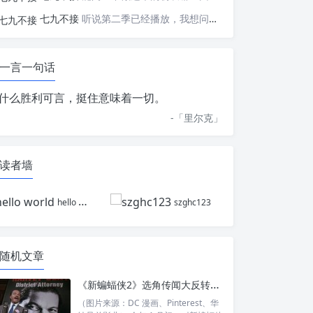
七九不接
听说第二季已经播放，我想问一下国内什么时候会播出
一言一句话
什么胜利可言，挺住意味着一切。
-「
里尔克
」
读者墙
hello world
szghc123
随机文章
《新蝙蝠侠2》选角传闻大反转：冬兵不演双面人，猫头鹰法庭也要登场？
（图片来源：DC 漫画、Pinterest、华