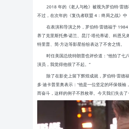
2018 年的《老人与枪》被视为罗伯特·
不过，在次年的《复仇者联盟 4：终局之战》中
在表演和导演之外，罗伯特·雷德福于 19
养了克里斯托弗·诺兰、昆汀·塔伦蒂诺、科恩兄
特里普、简·方达等影星纷纷表达了不舍之情。
时任美国总统特朗普也评价道：“他拍了七
演员，我觉得他很了不起。”
除了在影史上留下辉煌成就，罗伯特·雷德
多·迪卡普里奥表示：“他是一位坚定的环保领
而奋斗，这样的例子不胜枚举。今天我们失去了