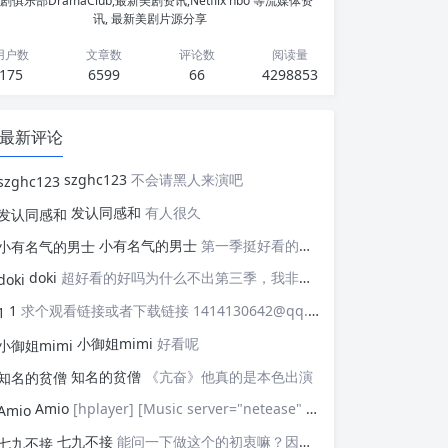
剧俱乐部DramaClub,最新美剧资讯,Netflix hbo 等流媒体资
讯, 最新美剧片源分享
用户数
文章数
评论数
阅读量
175
6599
66
4298853
最新评论
szghc123
不会请黑人来演吧
发认同感和
有人很久
小有名气的男士
第一季挺好看的，天天等着更新，应该接着拍第二季，这个剧情拍个四季应该是没有问题的，期待
doki
超好看的好吗为什么不出第三季，我非常喜欢这部剧
1
求个观看链接或者下载链接 1414130642@qq.com
小御姐mimi
好看呢
知名的贫僧
《亢奋》他真的是本色出演
Amio
[hplayer] [Music server="netease" id="" type=""/] [/hplayer] 试试
七九不接
能问一下做这个的初衷嘛？因为真的有被触动到