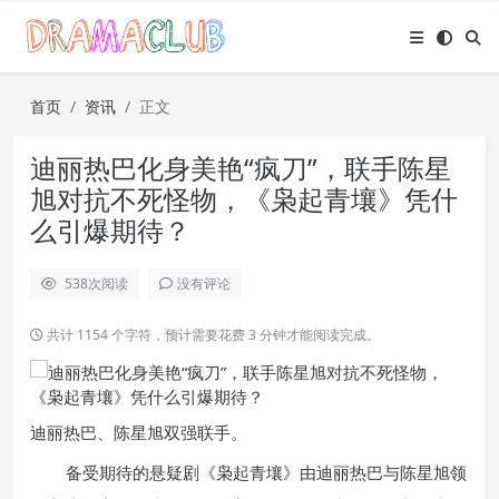
首页
资讯
正文
迪丽热巴化身美艳“疯刀”，联手陈星
旭对抗不死怪物，《枭起青壤》凭什
么引爆期待？
538
次阅读
没有评论
共计 1154 个字符，预计需要花费 3 分钟才能阅读完成。
迪丽热巴、陈星旭双强联手。
备受期待的悬疑剧《枭起青壤》由迪丽热巴与陈星旭领