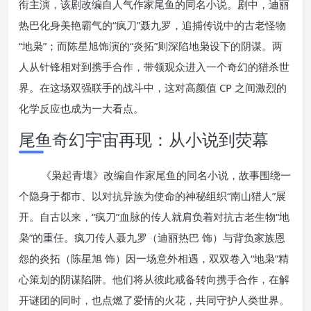
衔主演，该剧改编自人气作家尾鱼的同名小说。剧中，迪丽
热巴化身美艳霸气的“疯刀”聂九罗，追捕传说中的古老怪物
“地枭”；而陈星旭饰演的“炎拓”则深陷地枭设下的阴谋。两
人从针锋相对到携手合作，带领观众进入一个奇幻的猎杀世
界。在这场双强联手的战斗中，这对高颜值 CP 之间激烈的
化学反应也成为一大看点。
尾鱼奇幻宇宙再现：从小说到荧幕
《枭起青壤》改编自作家尾鱼的同名小说，故事围绕一
个隐身于都市、以对抗异族为使命的神秘组织“南山猎人”展
开。自古以来，“疯刀”血脉的传人就肩负着对抗古老生物“地
枭”的重任。疯刀传人聂九罗（迪丽热巴 饰）与背负家族恩
怨的炎拓（陈星旭 饰）因一场意外相遇，双双卷入“地枭”精
心策划的阴谋陷阱。他们将从彼此戒备转向携手合作，在解
开谜团的同时，也点燃了爱情的火花，共同守护人类世界。