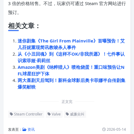
3 倍的价格转售。不过，玩家仍可通过 Steam 官方网站进行
预订。
相关文章：
迷你剧集《The Girl From Plainville》首曝预告！艾
儿芬妮重现简讯教唆杀人事件
从《小丑回魂》到《这样不OK/非我所愿》！七件事认
识索菲娅·莉莉丝
Amazon美剧《纳粹猎人》喷枪烧蛋！重口味预告让N
FL球星狂护下体
两大喜剧天后驾到！新科金球影后奥卡菲娜半自传剧集
爆笑献映
正文完
Steam Controller
Valve
威廉尖叫
发表至：
资讯
2026-05-14