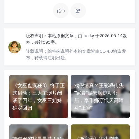
0
版权声明：
本站原创文章，由
lucky
于2026-05-14发
表，共计595字。
转载说明：
除特殊说明外本站文章皆由CC-4.0协议发
布，转载请注明出处。
《女巫也疯狂3》终于正
戏假情真？王彩桦街头
式启动：三大主演片酬
“家暴”游安顺惊动邻
谈了四年，女巫三姐妹
居，李千娜穿恨天高暗
确定回归
斗“正宫”
前进巴黎找寻灵感！Ma
《纸房子》衍生剧未