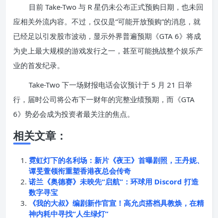
目前 Take-Two 与 R 星仍未公布正式预购日期，也未回
应相关外流内容。不过，仅仅是“可能开放预购”的消息，就
已经足以引发股市波动，显示外界普遍预期《GTA 6》将成
为史上最大规模的游戏发行之一，甚至可能挑战整个娱乐产
业的首发纪录。
Take-Two 下一场财报电话会议预计于 5 月 21 日举
行，届时公司将公布下一财年的完整业绩预期，而《GTA
6》势必会成为投资者最关注的焦点。
相关文章：
霓虹灯下的名利场：新片《夜王》首曝剧照，王丹妮、
谭旻萱领衔重塑香港夜总会传奇
诺兰《奥德赛》未映先“启航”：环球用 Discord 打造
数字寻宝
《我的大叔》编剧新作官宣！高允贞搭档具教焕，在精
神内耗中寻找“人生绿灯”