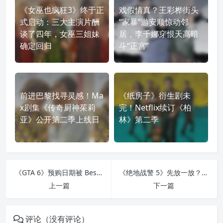
《女巫也疯狂3》终于正
戏假情真？王彩桦街头
式启动：三大主演片酬
“家暴”游安顺惊动邻
谈了四年，女巫三姐妹
居，李千娜穿恨天高暗
确定回归
斗“正宫”
前进巴黎找寻灵感！Ma
《纸房子》衍生剧未
x剧集《传奇厨神茱莉
完！Netflix续订《柏
亚》公开第二季上线日
林》第二季
《GTA 6》预购日期被 Best Buy 泄露？第三支预告传闻再度引爆玩家期待
《绝地战警 5》先放一放？威尔·史密斯将搭档 FBI 女特工，出演新动作片《Supermax》
上一篇
下一篇
评论（没有评论）