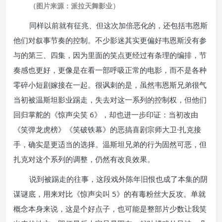
（图片来源：派拉天舞影业）
同样以前就有征兆、但这次加倍恶化的，还包括韦恩斯
他们对叙事节奏的控制。不少影迷其实更偏好韦恩斯没有参
与的第三、四集，因为里面的笑点更经过有条理的编排，节
奏感也更好，更像是在看一部呼吸正常的电影，而不是各种
零碎小短剧嫁接在一起。很讽刺的是，虽然韦恩斯兄弟很气
当初被温斯坦影业踢走，失去对这一系列的控制权，但他们
回归掌舵的《惊声尖笑 6》，却也进一步印证：当初改由
《笑弹龙虎榜》《笑破铁幕》的恶搞喜剧宗师大卫·扎克接
手，确实是更适当的选择。温斯坦兄弟的行为固然可恶，但
扎克对这个系列的调整，仍然有改良效果。
说到被踢走的往事，这段戏外陈年旧恨也成了本集的阴
谋谜底，用来对比《惊声尖叫 5》的有毒粉丝大反攻。单就
概念本身来说，这是个好点子，也可能是整部片少数让我笑