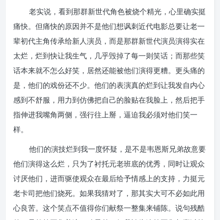
老实说，看到那群新世代角色被烧个精光，心里确实挺
痛快。但痛快的原因并不是他们想讽刺近代电影总要让老一
辈初代主角传承给新人演员，而是那群新世代演员演得实在
太烂，烂到快让我生气，几乎毁掉了每一则笑话；而那些笑
话本来就不怎么好笑，居然还能被他们演得更糟。更头痛的
是，他们的戏份还不少。他们的表演真的烂到让我发自内心
感到不舒服，用力到仿佛把自己的脸贴在我脸上，然后把手
指伸进我嘴角两侧，强行往上掰，逼迫我必须对他们笑一
样。
他们的演技烂到我一度怀疑，是不是韦恩斯兄弟故意要
他们演得这么烂，只为了衬托元老班底的优秀，同时让观众
讨厌他们，进而驱使观众在最后给予情感上的支持，力挺元
老卡司把他们烧死。如果我猜对了，那其实大可不必如此用
心良苦。这个笑点不值得你们献祭一整集来铺陈。说句残酷