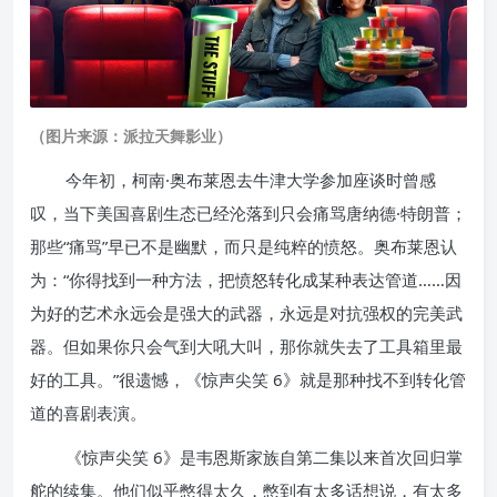
（图片来源：派拉天舞影业）
今年初，柯南·奥布莱恩去牛津大学参加座谈时曾感
叹，当下美国喜剧生态已经沦落到只会痛骂唐纳德·特朗普；
那些“痛骂”早已不是幽默，而只是纯粹的愤怒。奥布莱恩认
为：“你得找到一种方法，把愤怒转化成某种表达管道……因
为好的艺术永远会是强大的武器，永远是对抗强权的完美武
器。但如果你只会气到大吼大叫，那你就失去了工具箱里最
好的工具。”很遗憾，《惊声尖笑 6》就是那种找不到转化管
道的喜剧表演。
《惊声尖笑 6》是韦恩斯家族自第二集以来首次回归掌
舵的续集。他们似乎憋得太久，憋到有太多话想说，有太多