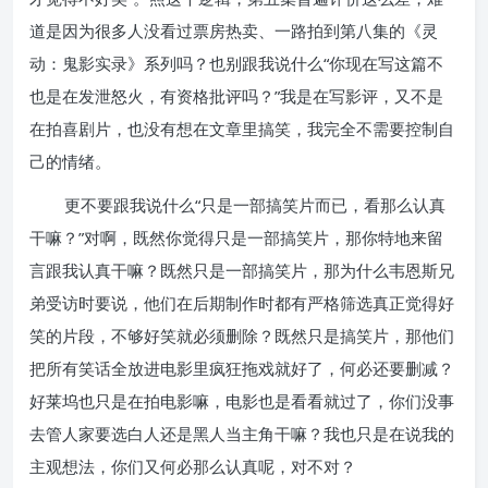
道是因为很多人没看过票房热卖、一路拍到第八集的《灵
动：鬼影实录》系列吗？也别跟我说什么“你现在写这篇不
也是在发泄怒火，有资格批评吗？”我是在写影评，又不是
在拍喜剧片，也没有想在文章里搞笑，我完全不需要控制自
己的情绪。
更不要跟我说什么“只是一部搞笑片而已，看那么认真
干嘛？”对啊，既然你觉得只是一部搞笑片，那你特地来留
言跟我认真干嘛？既然只是一部搞笑片，那为什么韦恩斯兄
弟受访时要说，他们在后期制作时都有严格筛选真正觉得好
笑的片段，不够好笑就必须删除？既然只是搞笑片，那他们
把所有笑话全放进电影里疯狂拖戏就好了，何必还要删减？
好莱坞也只是在拍电影嘛，电影也是看看就过了，你们没事
去管人家要选白人还是黑人当主角干嘛？我也只是在说我的
主观想法，你们又何必那么认真呢，对不对？