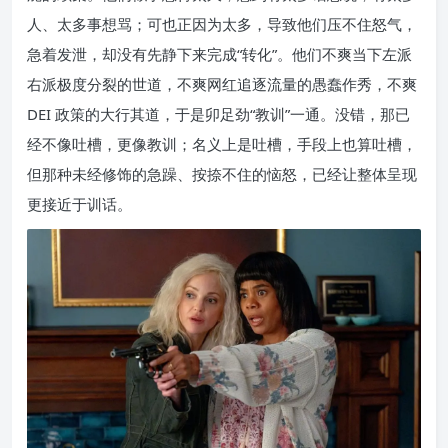
人、太多事想骂；可也正因为太多，导致他们压不住怒气，
急着发泄，却没有先静下来完成“转化”。他们不爽当下左派
右派极度分裂的世道，不爽网红追逐流量的愚蠢作秀，不爽
DEI 政策的大行其道，于是卯足劲“教训”一通。没错，那已
经不像吐槽，更像教训；名义上是吐槽，手段上也算吐槽，
但那种未经修饰的急躁、按捺不住的恼怒，已经让整体呈现
更接近于训话。