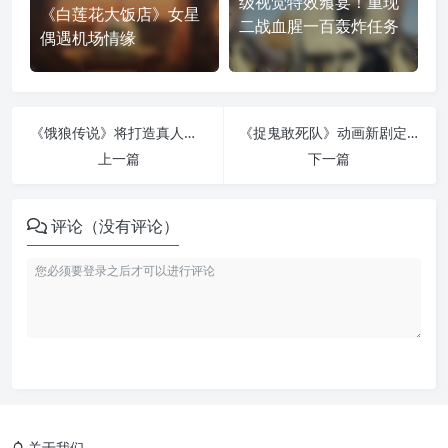
级视觉特效飨宴！重现
《白莲花大饭店》女星
二战血腥一百轰炸任务
偶遇机场情缘
《饿狼传说》将打造真人电影与动画剧集，反派吉斯也要拍外传？
《捉鬼敢死队》动画新剧定名《夜班任务》：经典总部前揭晓，明年登陆 Netflix
上一篇
下一篇
评论（没有评论）
关于我们