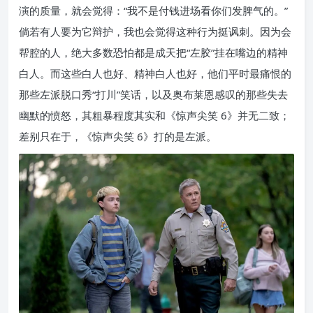
演的质量，就会觉得：“我不是付钱进场看你们发脾气的。”
倘若有人要为它辩护，我也会觉得这种行为挺讽刺。因为会
帮腔的人，绝大多数恐怕都是成天把“左胶”挂在嘴边的精神
白人。而这些白人也好、精神白人也好，他们平时最痛恨的
那些左派脱口秀“打川”笑话，以及奥布莱恩感叹的那些失去
幽默的愤怒，其粗暴程度其实和《惊声尖笑 6》并无二致；
差别只在于，《惊声尖笑 6》打的是左派。