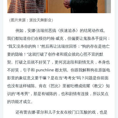
（图片来源：派拉天舞影业）
例如，安娜·法瑞丝恶搞《疾速追杀》的结尾动作戏。
我们都知道你们在模仿约翰·威克，但偏要让鬼脸杀手提问：
“我又没杀你的狗！”然后再让法瑞丝回答：“狗的存在是他亡
妻的隐喻！”这就打破了创作者和观众彼此心照不宣的默
契。打破之后就不好笑了，更何况这段和剧情无关，本身也
不好笑，引子和 punchline 都太弱。你跟我解释狗在原版电
影里的象征意义要干嘛？是在当“考考女”吗？问题是你前面
也没有这样铺陈。肯在《芭比》里被吐槽成炫耀《教父》知
识的“考考男”，那是有铺陈的，也和剧情有连接，所以笑点
的功能才成立。
还有蕾吉娜·霍尔和儿子女友在校门口互酸的戏，也是