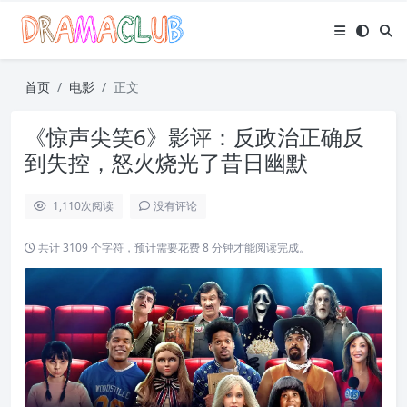
首页
电影
正文
《惊声尖笑6》影评：反政治正确反
到失控，怒火烧光了昔日幽默
1,110
次阅读
没有评论
共计 3109 个字符，预计需要花费 8 分钟才能阅读完成。