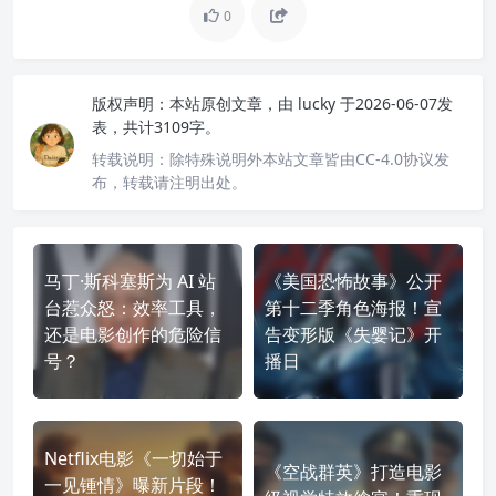
0
版权声明：
本站原创文章，由
lucky
于2026-06-07发
表，共计3109字。
转载说明：
除特殊说明外本站文章皆由CC-4.0协议发
布，转载请注明出处。
马丁·斯科塞斯为 AI 站
《美国恐怖故事》公开
台惹众怒：效率工具，
第十二季角色海报！宣
还是电影创作的危险信
告变形版《失婴记》开
号？
播日
Netflix电影《一切始于
《空战群英》打造电影
一见锺情》曝新片段！