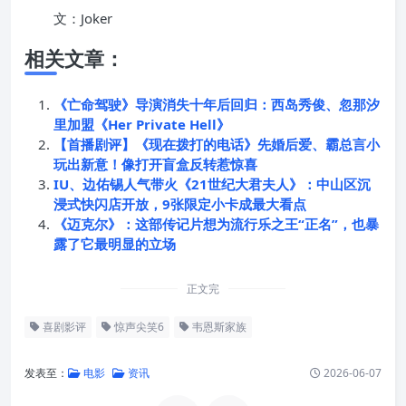
文：Joker
相关文章：
《亡命驾驶》导演消失十年后回归：西岛秀俊、忽那汐
里加盟《Her Private Hell》
【首播剧评】《现在拨打的电话》先婚后爱、霸总言小
玩出新意！像打开盲盒反转惹惊喜
IU、边佑锡人气带火《21世纪大君夫人》：中山区沉
浸式快闪店开放，9张限定小卡成最大看点
《迈克尔》：这部传记片想为流行乐之王“正名”，也暴
露了它最明显的立场
正文完
喜剧影评
惊声尖笑6
韦恩斯家族
发表至：
电影
资讯
2026-06-07