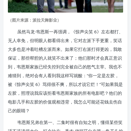
（图片来源：派拉天舞影业）
虽然马龙·韦恩斯一再强调，《惊声尖笑 6》左右都打、
无人幸免，但明眼人都看得出来，它对左派下手更重，笑话
大多也是冲着吐槽左派而来。如果它打右派打得更凶，我敢
保证，那些帮腔的人就笑不出来了；他们那时才会真正意识
到，韦恩斯家族已经失控到完全被自己的怒气主宰。我也不
难猜到，绝对会有人看到我这样写就酸：“你一定是左胶，
被《惊声尖笑 6》骂得很不爽，所以才说它烂！”可如果我是
左胶，照理说我应该拒看韦恩斯家族的所有电影吧？他们的
电影几乎和左胶的价值观相违背，我怎么可能还花钱去伤自
己的眼睛？
韦恩斯兄弟在第一、二集时很有自知之明，懂得某些笑
话不该讲得太白。打个比方，香农·伊丽莎白在第一集开头的