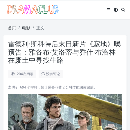
首页
电影
正文
雷德利·斯科特后末日新片《寂地》曝
预告：雅各布·艾洛蒂与乔什·布洛林
在废土中寻找生路
204
次阅读
没有评论
共计 694 个字符，预计需要花费 2 分钟才能阅读完成。