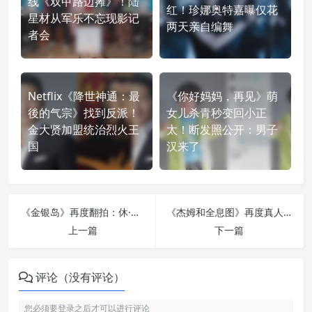
线《双甲路边摊》！陆
红！珍娜奥特嘉曝仅花
星材从军乐不忘现影记
两天亲自编舞
者会
Netflix《降世神通：最
《你好妈妈，再见》萌
後的气宗》找到反派！
女儿杀青秒变回小正
金大贤加盟统治烈火王
太！断发照公开：男子
国
汉来了
《金银岛》再度翻拍：休·杰克曼演海盗反派，雷德利·斯科特掌舵新版寻宝名著
《杰姆和全息图》再度真人化：诺兰夫妇能让这部八十年代动画翻身吗？
上一篇
下一篇
评论（没有评论）