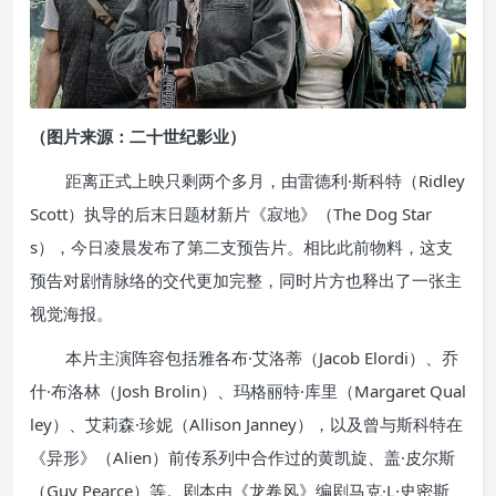
（图片来源：二十世纪影业）
距离正式上映只剩两个多月，由雷德利·斯科特（Ridley
Scott）执导的后末日题材新片《寂地》（The Dog Star
s），今日凌晨发布了第二支预告片。相比此前物料，这支
预告对剧情脉络的交代更加完整，同时片方也释出了一张主
视觉海报。
本片主演阵容包括雅各布·艾洛蒂（Jacob Elordi）、乔
什·布洛林（Josh Brolin）、玛格丽特·库里（Margaret Qual
ley）、艾莉森·珍妮（Allison Janney），以及曾与斯科特在
《异形》（Alien）前传系列中合作过的黄凯旋、盖·皮尔斯
（Guy Pearce）等。剧本由《龙卷风》编剧马克·L·史密斯