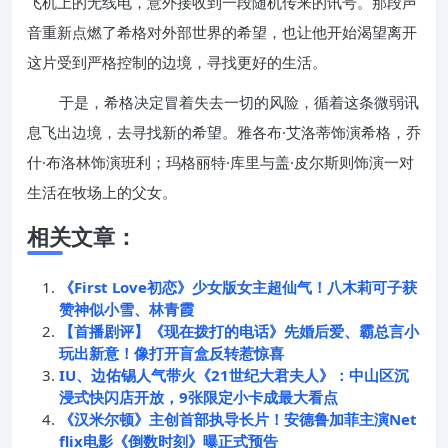
飞机上的无线电，意外接收到一段随机传来的讯号。那段声
音重新点燃了希格对外部世界的希望，也让他开始渴望离开
这片受到严格控制的边境，寻找更好的生活。
于是，希格决定冒着失去一切的风险，循着这条微弱讯
息飞出边境，去寻找新的希望。雅各布·艾洛蒂饰演希格，乔
什·布洛林饰演班利；玛格丽特·库里与盖·皮尔斯则饰演一对
生活在牧场上的父女。
相关文章：
《First Love初恋》少女版女主超仙气！八木莉可子获
赞神似小雪、林青霞
【首播剧评】《现在拨打的电话》先婚后爱、霸总言小
玩出新意！像打开盲盒反转惹惊喜
IU、边佑锡人气带火《21世纪大君夫人》：中山区沉
浸式快闪店开放，9张限定小卡成最大看点
《汉米尔顿》主创首部执导长片！安德鲁加菲主演Net
flix电影《倒数时刻》曝正式预告