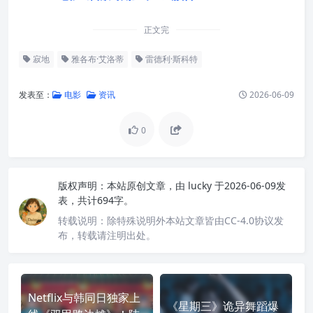
正文完
寂地
雅各布·艾洛蒂
雷德利·斯科特
发表至：
电影
资讯
2026-06-09
0
版权声明：
本站原创文章，由
lucky
于2026-06-09发
表，共计694字。
转载说明：
除特殊说明外本站文章皆由CC-4.0协议发
布，转载请注明出处。
Netflix与韩同日独家上
《星期三》诡异舞蹈爆