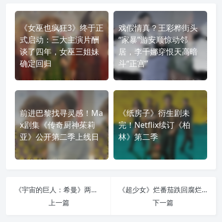
《女巫也疯狂3》终于正
戏假情真？王彩桦街头
式启动：三大主演片酬
“家暴”游安顺惊动邻
谈了四年，女巫三姐妹
居，李千娜穿恨天高暗
确定回归
斗“正宫”
前进巴黎找寻灵感！Ma
《纸房子》衍生剧未
x剧集《传奇厨神茱莉
完！Netflix续订《柏
亚》公开第二季上线日
林》第二季
《宇宙的巨人：希曼》两度真人化都成票房毒药？初代希曼杜夫·龙格尔坦言失望又困惑
《超少女》烂番茄跌回腐烂区：DCU第二部电影口碑遇冷，米莉·阿尔柯克成少数亮点
上一篇
下一篇