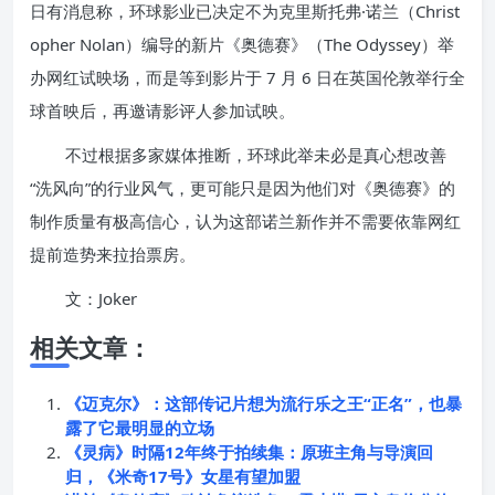
日有消息称，环球影业已决定不为克里斯托弗·诺兰（Christ
opher Nolan）编导的新片《奥德赛》（The Odyssey）举
办网红试映场，而是等到影片于 7 月 6 日在英国伦敦举行全
球首映后，再邀请影评人参加试映。
不过根据多家媒体推断，环球此举未必是真心想改善
“洗风向”的行业风气，更可能只是因为他们对《奥德赛》的
制作质量有极高信心，认为这部诺兰新作并不需要依靠网红
提前造势来拉抬票房。
文：Joker
相关文章：
《迈克尔》：这部传记片想为流行乐之王“正名”，也暴
露了它最明显的立场
《灵病》时隔12年终于拍续集：原班主角与导演回
归，《米奇17号》女星有望加盟