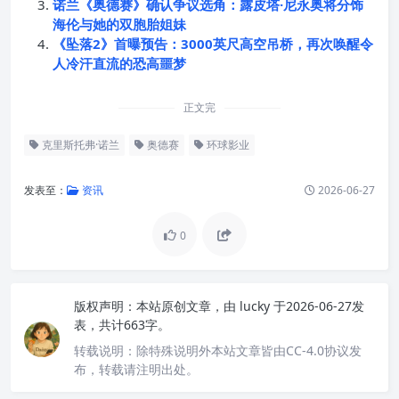
诺兰《奥德赛》确认争议选角：露皮塔·尼永奥将分饰
海伦与她的双胞胎姐妹
《坠落2》首曝预告：3000英尺高空吊桥，再次唤醒令
人冷汗直流的恐高噩梦
正文完
克里斯托弗·诺兰
奥德赛
环球影业
发表至：
资讯
2026-06-27
0
版权声明：
本站原创文章，由
lucky
于2026-06-27发
表，共计663字。
转载说明：
除特殊说明外本站文章皆由CC-4.0协议发
布，转载请注明出处。