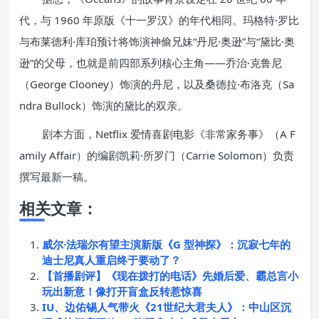
代，与 1960 年原版《十一罗汉》的年代相同。玛格特·罗比
与布莱德利·库珀预计将饰演神偷兄妹“丹尼·奥逊”与“黛比·奥
逊”的父母，也就是前四部系列核心主角——乔治·克鲁尼
（George Clooney）饰演的丹尼，以及桑德拉·布洛克（Sa
ndra Bullock）饰演的黛比的双亲。
剧本方面，Netflix 爱情喜剧电影《非常家务事》（A F
amily Affair）的编剧凯莉·所罗门（Carrie Solomon）负责
撰写最新一稿。
相关文章：
威尔·法瑞尔有望主演新版《G 型神探》：沉寂七年的
迪士尼真人重启终于要动了？
【首播剧评】《现在拨打的电话》先婚后爱、霸总言小
玩出新意！像打开盲盒反转惹惊喜
IU、边佑锡人气带火《21世纪大君夫人》：中山区沉