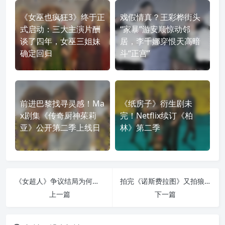
《女巫也疯狂3》终于正
戏假情真？王彩桦街头
式启动：三大主演片酬
“家暴”游安顺惊动邻
谈了四年，女巫三姐妹
居，李千娜穿恨天高暗
确定回归
斗“正宫”
前进巴黎找寻灵感！Ma
《纸房子》衍生剧未
x剧集《传奇厨神茱莉
完！Netflix续订《柏
亚》公开第二季上线日
林》第二季
《女超人》争议结局为何坚持不改？詹姆斯·古恩力挺的改动，或埋下《明日之子》伏笔
拍完《诺斯费拉图》又拍狼人：罗伯特·艾格斯的新怪物电影来了
上一篇
下一篇