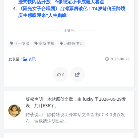
浸式快闪店开放，9张限定小卡成最大看点
《阳光女子合唱团》台湾票房破亿！74岁翁倩玉跨境
庆生感叹迎来“人生巅峰”
正文完
十一罗汉
塞斯·罗根
玛格特·罗比
发表至：
资讯
2026-06-29
0
版权声明：
本站原创文章，由
lucky
于2026-06-29发
表，共计636字。
转载说明：
除特殊说明外本站文章皆由CC-4.0协议发
布，转载请注明出处。