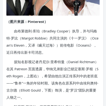
（图片来源：Pinterest）
由布莱德利·库珀（Bradley Cooper）执导，并与玛格
特·罗比（Margot Robbie）共同主演的《十一罗汉》（Oce
an’s Eleven，又译《瞒天过海》）前传电影《Oceans》，
近日再传出新卡司消息。
据知名影视记者丹尼尔·里希特曼（Daniel Richtman）
在其 Patreon 页面透露，华纳兄弟影业已锁定塞斯·罗根（S
eth Rogen，上图右），希望由他出演正传系列中的老班底
——“鲁本”一角的年轻时期。该角色在原系列中由埃利奥特·
古尔德（Elliott Gould，下图）饰演，是“罗汉”团队的重要
人物之一。