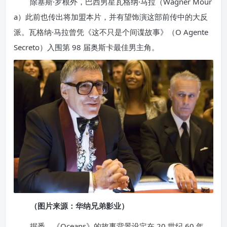
除塞斯·罗根外，巴西男星瓦格纳·马拉（Wagner Mour
a）此前也传出将加盟本片，并有望饰演这部前传中的大反
派。瓦格纳·马拉曾凭《这不只是个间谍故事》（O Agente
Secreto）入围第 98 届奥斯卡最佳男主角。
（图片来源：华纳兄弟影业）
据悉，《Oceans》的故事背景设定在 20 世纪 60 年