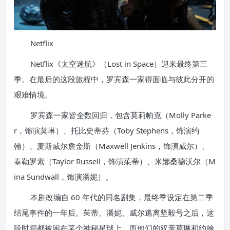
Netflix
Netflix《太空迷航》（Lost in Space）迎来最终第三
季。在最后的这段旅程中，罗宾森一家得面临与彼此分开的
艰难情境。
罗宾森一家皆全数回归，包含莫莉帕克（Molly Parke
r，饰演莫琳）、托比史蒂芬（Toby Stephens，饰演约
翰）、麦斯威尔詹金斯（Maxwell Jenkins，饰演威尔）、
泰勒罗素（Taylor Russell，饰演茱蒂）、米娜桑德沃尔（M
ina Sundwall，饰演潘妮）。
本剧改编自 60 年代的同名剧集，最终季设定在第二季
结尾事件的一年后。茱蒂、潘妮、威尔逃离坚毅号之后，这
段时间都被困在某个神秘星球上。而他们的双亲莫琳和约翰