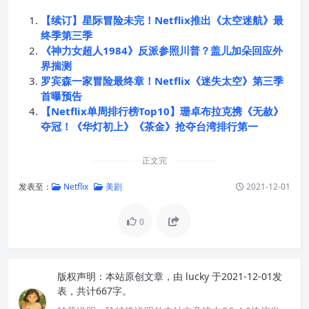
【续订】星际冒险未完！Netflix推出《太空迷航》最
终季第三季
《神力女超人1984》反派参照川普？盖儿加朵回应外
界揣测
罗宾森一家冒险最终章！Netflix《迷失太空》第三季
首曝预告
【Netflix单周排行榜Top10】珊卓布拉克携《无赦》
夺冠！《华灯初上》《茶金》抢夺台湾排行第一
正文完
发表至：
Netflix
美剧
2021-12-01
0
版权声明：
本站原创文章，由
lucky
于2021-12-01发
表，共计667字。