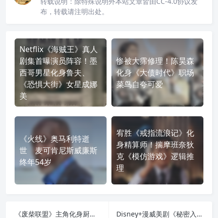
转载说明：
除特殊说明外本站文章皆由CC-4.0协议发
布，转载请注明出处。
Netflix《海贼王》真人
剧集首曝演员阵容！墨
惨被大霈修理！陈昊森
西哥男星化身鲁夫、
化身《大债时代》职场
《恐惧大街》女星成娜
菜鸟自夸可爱
美
宥胜《戒指流浪记》化
《火线》奥马利特逝
身精算师！揣摩班奈狄
世 麦可肯尼斯威廉斯
克《模仿游戏》逻辑推
终年54岁
理
《废柴联盟》主角化身厨房掌门人！欢迎光临没有命案的《案发厨房》
Disney+漫威美剧《秘密入侵》找回玛丽亚希尔！蔻碧史莫德加盟对抗史克鲁尔人