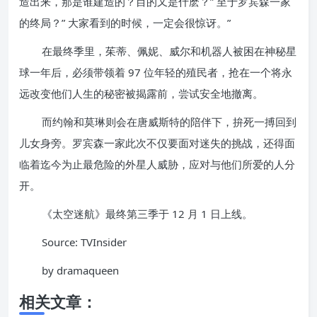
造出来，那是谁建造的？目的又是什麽？” 至于罗宾森一家
的终局？” 大家看到的时候，一定会很惊讶。”
在最终季里，茱蒂、佩妮、威尔和机器人被困在神秘星
球一年后，必须带领着 97 位年轻的殖民者，抢在一个将永
远改变他们人生的秘密被揭露前，尝试安全地撤离。
而约翰和莫琳则会在唐威斯特的陪伴下，拚死一搏回到
儿女身旁。罗宾森一家此次不仅要面对迷失的挑战，还得面
临着迄今为止最危险的外星人威胁，应对与他们所爱的人分
开。
《太空迷航》最终第三季于 12 月 1 日上线。
Source: TVInsider
by dramaqueen
相关文章：