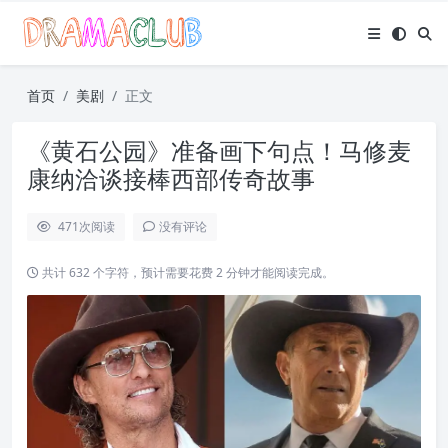
首页
美剧
正文
《黄石公园》准备画下句点！马修麦
康纳洽谈接棒西部传奇故事
471
次阅读
没有评论
共计 632 个字符，预计需要花费 2 分钟才能阅读完成。