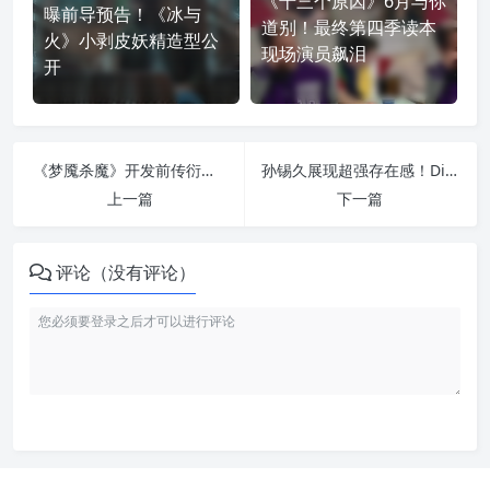
《十三个原因》6月与你
曝前导预告！《冰与
道别！最终第四季读本
火》小剥皮妖精造型公
现场演员飙泪
开
《梦魇杀魔》开发前传衍生剧！揭开三一杀手起源故事
孙锡久展现超强存在感！Disney+原创韩剧《地下菁英》第二季正式上线
上一篇
下一篇
评论（没有评论）