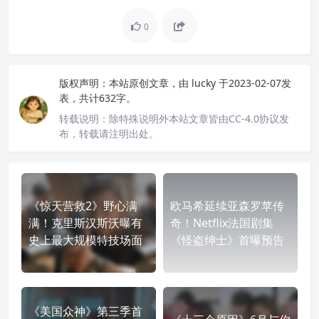
0
版权声明：
本站原创文章，由
lucky
于2023-02-07发
表，共计632字。
转载说明：
除特殊说明外本站文章皆由CC-4.0协议发
布，转载请注明出处。
《惊天营救2》野心满
欧马希延续亚森罗苹传
满！克里斯汉斯沃曝有
奇！Netflix法国剧集
史上最大规模特技场面
《怪盗绅士》首曝预告
《美国众神》第三季首