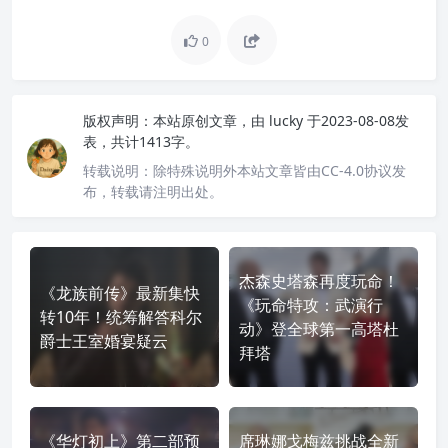
0
版权声明：
本站原创文章，由
lucky
于2023-08-08发
表，共计1413字。
转载说明：
除特殊说明外本站文章皆由CC-4.0协议发
布，转载请注明出处。
杰森史塔森再度玩命！
《龙族前传》最新集快
《玩命特攻：武演行
转10年！统筹解答科尔
动》登全球第一高塔杜
爵士王室婚宴疑云
拜塔
《华灯初上》第二部预
席琳娜戈梅兹挑战全新