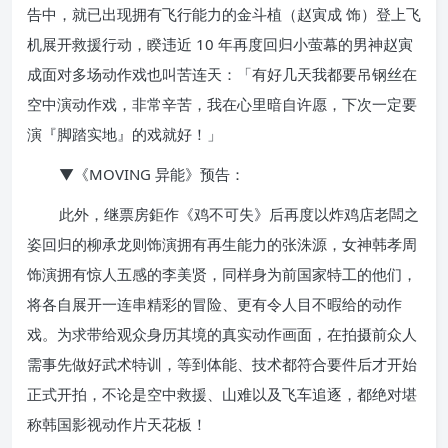
告中，就已出现拥有飞行能力的金斗植（赵寅成 饰）登上飞
机展开救援行动，睽违近 10 年再度回归小萤幕的男神赵寅
成面对多场动作戏也叫苦连天：「有好几天我都要吊钢丝在
空中演动作戏，非常辛苦，我在心里暗自许愿，下次一定要
演『脚踏实地』的戏就好！」
▼《MOVING 异能》预告：
此外，继票房鉅作《鸡不可失》后再度以炸鸡店老闆之
姿回归的柳承龙则饰演拥有再生能力的张洙源，女神韩孝周
饰演拥有惊人五感的李美贤，同样身为前国家特工的他们，
将各自展开一连串精彩的冒险、更有令人目不暇给的动作
戏。为求带给观众身历其境的真实动作画面，在拍摄前众人
需事先做好武术特训，等到体能、技术都符合要件后才开始
正式开拍，不论是空中救援、山难以及飞车追逐，都绝对堪
称韩国影视动作片天花板！