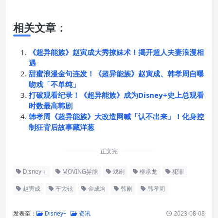
相关文章：
《超异能族》赵寅成大秀撩妹术！揭开超人夫妻浪漫相
遇
甜蜜浪漫金句连发！《超异能族》赵寅成、韩孝周自曝
吻戏「不单纯」
打破观看纪录！《超异能族》成为Disney+史上总观看
时数最高韩剧
韩孝周《超异能族》大改造网喊「认不出来」！化身控
制狂背后故事藏洋葱
正文完
Disney＋
MOVING异能
戏剧
柳承龙
犯罪
赵寅成
车太铉
金成均
韩剧
韩孝周
发表至：
Disney+
资讯
2023-08-08