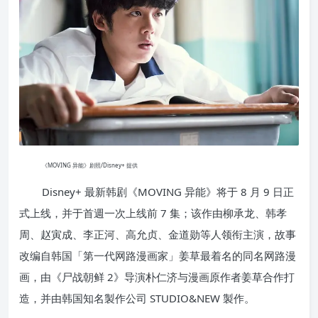
《MOVING 异能》剧照/Disney+ 提供
Disney+ 最新韩剧《MOVING 异能》将于 8 月 9 日正
式上线，并于首週一次上线前 7 集；该作由柳承龙、韩孝
周、赵寅成、李正河、高允贞、金道勋等人领衔主演，故事
改编自韩国「第一代网路漫画家」姜草最着名的同名网路漫
画，由《尸战朝鲜 2》导演朴仁济与漫画原作者姜草合作打
造，并由韩国知名製作公司 STUDIO&NEW 製作。