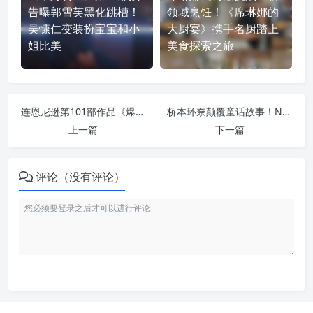
告曝郭雪芙黑化跳槽！
领域烹饪！《席琳娜的
吴慷仁变装扮宝宝和小
大厨宴》携手名厨踏上
姐比美
美食探索之旅
连恩尼逊第101部作品《爆复》！睽违30年重聚《辛德勒的名单》女星
桥本环奈颠覆童话故事！Netflix日本电影《从前从前谋杀案》曝正式预告
上一篇
下一篇
评论（没有评论）