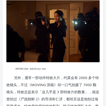
《MOVING 异能》剧照/Disney+ 提供
另外，通常一部动作特效大片，约莫会有 2000 多个特
效镜头，不过《MOVING 异能》却一口气拍摄了 7000 颗
镜头，特效总监表示「这几乎是 3 部特效片的数量」，就连
曾拍过《尸战朝鲜 2》的导演朴仁济，都坦言这是他拍过场