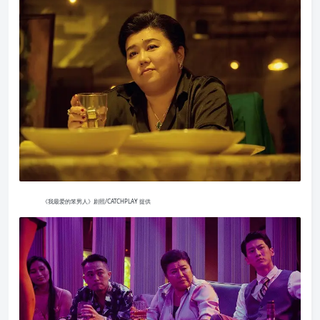
《我最爱的笨男人》剧照/CATCHPLAY 提供