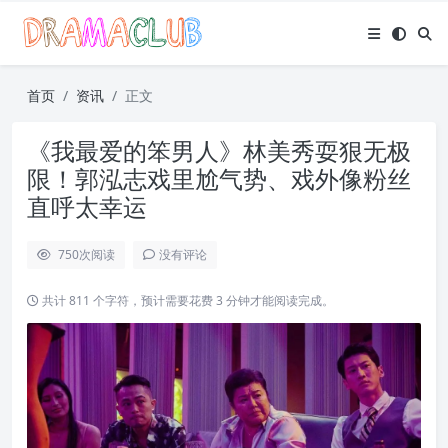
首页
资讯
正文
《我最爱的笨男人》林美秀耍狠无极
限！郭泓志戏里尬气势、戏外像粉丝
直呼太幸运
750
次阅读
没有评论
共计 811 个字符，预计需要花费 3 分钟才能阅读完成。