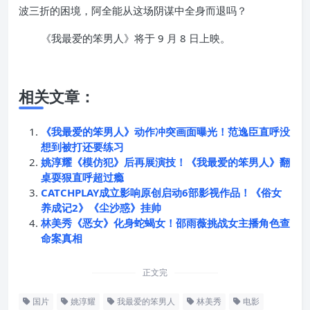
波三折的困境，阿全能从这场阴谋中全身而退吗？
《我最爱的笨男人》将于 9 月 8 日上映。
相关文章：
《我最爱的笨男人》动作冲突画面曝光！范逸臣直呼没
想到被打还要练习
姚淳耀《模仿犯》后再展演技！《我最爱的笨男人》翻
桌耍狠直呼超过瘾
CATCHPLAY成立影响原创启动6部影视作品！《俗女
养成记2》《尘沙惑》挂帅
林美秀《恶女》化身蛇蝎女！邵雨薇挑战女主播角色查
命案真相
正文完
国片
姚淳耀
我最爱的笨男人
林美秀
电影