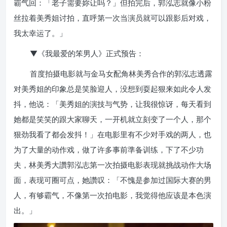
霸气回：「老子需要妳让吗？」但拍完后，郭泓志就像小粉
丝拉着美秀姐讨拍，直呼第一次当演员就可以跟影后对戏，
我太幸运了。」
▼《我最爱的笨男人》正式预告：
首度拍摄电影就与金马女配角林美秀合作的郭泓志透露
对美秀姐的印象总是笑脸迎人，没想到耍起狠来如此令人发
抖，他说：「美秀姐的演技与气势，让我很惊讶，每天看到
她都是笑笑的跟大家聊天，一开机就立刻变了一个人，那个
狠劲我看了都会发抖！」在电影里有不少对手戏的两人，也
为了大量的动作戏，做了许多事前準备训练，下了不少功
夫，林美秀大讚郭泓志第一次拍摄电影表现就挑战动作大场
面，表现可圈可点，她讚叹：「不愧是参加过国际大赛的男
人，有够霸气，不像第一次拍电影，我觉得他应该是本色演
出。」