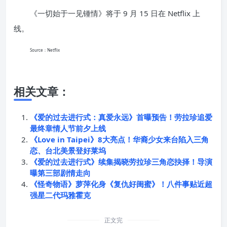
《一切始于一见锺情》将于 9 月 15 日在 Netflix 上
线。
Source：Netflix
相关文章：
《爱的过去进行式：真爱永远》首曝预告！劳拉珍追爱
最终章情人节前夕上线
《Love in Taipei》8大亮点！华裔少女来台陷入三角
恋、台北美景登好莱坞
《爱的过去进行式》续集揭晓劳拉珍三角恋抉择！导演
曝第三部剧情走向
《怪奇物语》萝萍化身《复仇好闺蜜》！八件事贴近超
强星二代玛雅霍克
正文完