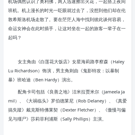
机场偶然认识了奥利佛，两人迅速擦出火花，一起搭上夜间
班机。机上漫长的时光一眨眼就过去了，没想到他们却在伦
敦希斯洛机场走散了。要在茫茫人海中找到彼此谈何容易，
命运女神会在此时插手，让这对坐在一起的旅客一辈子在一
起吗？
女主角由《白莲花大饭店》女星海莉路李察森（Haley
Lu Richardson）饰演，男主角则由《鬼影特攻：以暴制
暴》班哈迪（Ben Hardy）演出。
配角卡司包括《良善之地》洁米拉贾米尔（Jameela Ja
mil）、《大祸临头》罗伯德莱尼（Rob Delaney）、《真爱
搞失蹤》戴克斯特佛莱契（Dexter Fletcher）、《傲慢与偏
见与殭尸》莎莉菲利浦斯（Sally Phillips）主演。