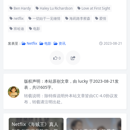
Ben Hardy
Haley Lu Richardson
Love at First Sight
netflix
一切始于一见锺情
海莉路李察森
爱情
班哈迪
电影
发表至：
Netflix
电影
资讯
2023-08-21
0
版权声明：
本站原创文章，由
lucky
于2023-08-21发
表，共计605字。
转载说明：
除特殊说明外本站文章皆由CC-4.0协议发
布，转载请注明出处。
Netflix《海贼王》真人