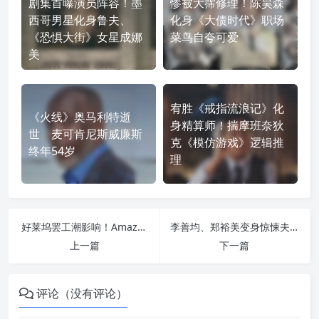
剧集首曝演员阵容！墨
惨被大霈修理！陈昊森
西哥男星化身鲁夫、
化身《大债时代》职场
《恐惧大街》女星成娜
菜鸟自夸可爱
美
宥胜《戒指流浪记》化
《火线》奥马利特逝
身精算师！揣摩班奈狄
世 麦可肯尼斯威廉斯
克《模仿游戏》逻辑推
终年54岁
理
好莱坞罢工潮影响！Amazon美剧《边缘世界》第二季续订遭撤回
李善均、郑裕美变身惊悚夫妻！奉俊昊大讚《鬼梦游》十年来最具突破性的恐怖电影
上一篇
下一篇
评论（没有评论）