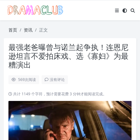
首页
资讯
正文
最强老爸曝曾与诺兰起争执！连恩尼
逊坦言不爱拍床戏、选《寡妇》为最
糟演出
569
次阅读
没有评论
共计 1149 个字符，预计需要花费 3 分钟才能阅读完成。