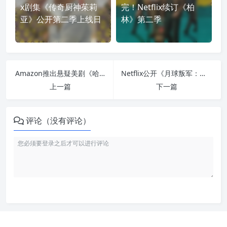
x剧集《传奇厨神茱莉
完！Netflix续订《柏
亚》公开第二季上线日
林》第二季
Amazon推出悬疑美剧《哈兰科本之庇护所》！制作人谈少年冒险之旅
Netflix公开《月球叛军：火之女》前导预告！查克史奈德携手《金牌特务》女星打造科幻鉅作
上一篇
下一篇
评论（没有评论）