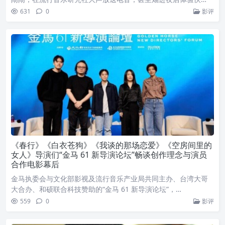
631
0
影评
《春行》《白衣苍狗》《我谈的那场恋爱》《空房间里的
女人》导演们“金马 61 新导演论坛”畅谈创作理念与演员
合作电影幕后
金马执委会与文化部影视及流行音乐产业局共同主办、台湾大哥
大合办、和硕联合科技赞助的“金马 61 新导演论坛”，…
559
0
影评