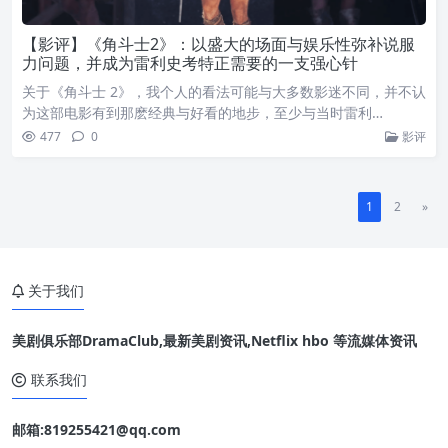
【影评】《角斗士2》：以盛大的场面与娱乐性弥补说服
力问题，并成为雷利史考特正需要的一支强心针
关于《角斗士 2》，我个人的看法可能与大多数影迷不同，并不认
为这部电影有到那麽经典与好看的地步，至少与当时雷利…
477
0
影评
1
2
»
关于我们
美剧俱乐部DramaClub,最新美剧资讯,Netflix hbo 等流媒体资讯
联系我们
邮箱:819255421@qq.com