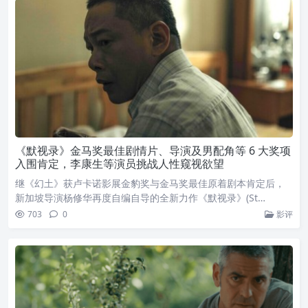
《默视录》金马奖最佳剧情片、导演及男配角等 6 大奖项
入围肯定，李康生等演员挑战人性窥视欲望
继《幻土》获卢卡诺影展金豹奖与金马奖最佳原着剧本肯定后，
新加坡导演杨修华再度自编自导的全新力作《默视录》(St…
703
0
影评