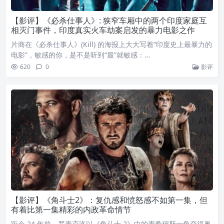
【影评】《必杀仕事人》: 狭窄车厢中的两个印度家庭互
相灭门事件，印度真实火车劫案启发的暴力电影之作
片商在《必杀仕事人》(Kill) 的海报上大大写着“印度史上最暴力的
电影”，敏感的你，是不是听到“最”就敏感：…
620
0
影评
【影评】《角斗士2》：复仇感和愤怒感不如第一集，但
有着比第一集精彩的内政革命情节
距今 24 年前，罗素克洛以《角斗士 2》中的麦希穆斯一角夺得奥