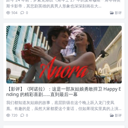
斯卡影帝，其悲剧英雄的真男人形象也深深刻画在大…
504
0
影评
【影评】《阿诺拉》：这是一部灰姑娘勇敢捍卫 Happy E
nding 的精彩喜剧……直到最后一幕
我们都知道灰姑娘的故事，底层阶级在这个晚上跃入龙门变凤
凰。有趣的是，虽然大家都爱这个童话，但如果现实里真的上演…
720
0
影评