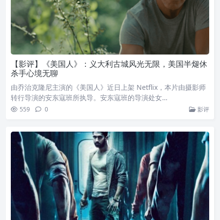
【影评】《美国人》：义大利古城风光无限，美国半煺休
杀手心境无聊
由乔治克隆尼主演的《美国人》近日上架 Netflix，本片由摄影师
转行导演的安东寇班所执导。安东寇班的导演处女…
559
0
影评