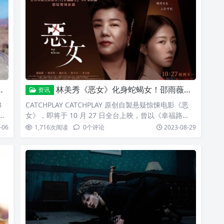
奇
导葛莉塔洁薇（Greta Gerwig）日前受访时终于揭露
出
《芭比》初版剧本被打枪的原因，她笑说：我们本来想
在剧本第一页加入一句
林美秀《恶女》化身蛇蝎女！邵雨薇挑战女主播角色查命案真相
资讯
8
CATCHPLAY CATCHPLAY 原创自製悬疑惊悚电影《恶
不
女》，即将于 10 月 27 日全台上映，曾以《幸福路
戏外
上》夺下第 55 届金马最佳动画长片并代表台湾角逐奥
-06
1,716
次阅读
0
个评论
2023-08-29
玛
斯卡的导演宋欣颖自编自导，本片亦为宋欣颖导演的首
部真人电影长片。《恶女》今日释出预告，双女主之一
统
的影后林美秀颠覆银幕形象化身辛辣蛇蝎女，而饰演新
跟
闻主播的邵雨薇则因父亲爱上蛇蝎女也被捲入杀人案件
中；被指控杀人的林美秀声称没有杀任何