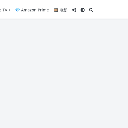
e TV +
💎 Amazon Prime
🎞️ 电影