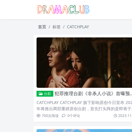
首页
标签
CATCHPLAY
犯罪推理台剧《非杀人小说》首曝预告！刘冠廷、隋棠一夜激情捲入命案
台剧
CATCHPLAY CATCHPLAY 旗下影响原创今日宣布 20
年将推出两部重磅原创台剧，首先打头阵的是即将于
年一月上架的犯罪推理旗舰台剧《非杀人小说》（No
700
次阅读
0
个评论
2023-11
A Murder Story），由金马入围导演柯贞年执导、
监製王小棣联手，刘冠廷、隋棠、王净领衔主演，改