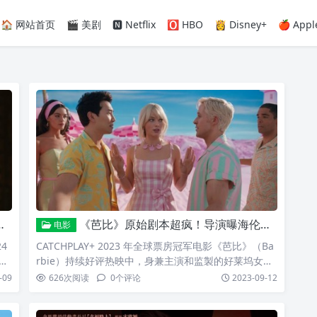
🏠 网站首页
🎬 美剧
🅽 Netflix
🅾️ HBO
👸 Disney+
🍎 Appl
《芭比》原始剧本超疯！导演曝海伦米兰英国腔飙髒话被删
电影
24
CATCHPLAY+ 2023 年全球票房冠军电影《芭比》（Ba
明
rbie）持续好评热映中，身兼主演和监製的好莱坞女星
t
玛格罗比（Margot Robbie）全程参与电影的开发和製
-09
626
次阅读
0
个评论
2023-09-12
王牌
作，她曾透露充满缤纷奇想和疯狂幽默的《芭比》剧本
编
最初版本其实更大胆，让她吓到下巴差点掉下来。而编