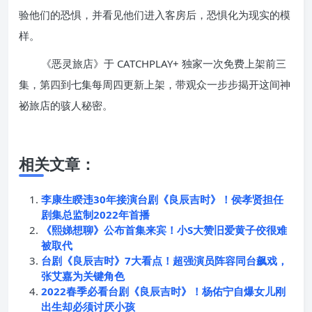
验他们的恐惧，并看见他们进入客房后，恐惧化为现实的模
样。
《恶灵旅店》于 CATCHPLAY+ 独家一次免费上架前三
集，第四到七集每周四更新上架，带观众一步步揭开这间神
祕旅店的骇人秘密。
相关文章：
李康生睽违30年接演台剧《良辰吉时》！侯孝贤担任
剧集总监制2022年首播
《熙娣想聊》公布首集来宾！小S大赞旧爱黄子佼很难
被取代
台剧《良辰吉时》7大看点！超强演员阵容同台飙戏，
张艾嘉为关键角色
2022春季必看台剧《良辰吉时》！杨佑宁自爆女儿刚
出生却必须讨厌小孩