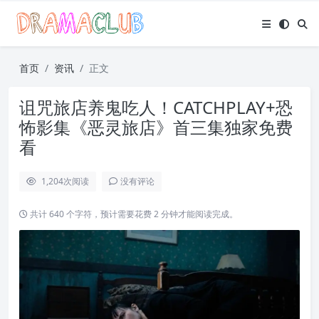
首页
资讯
正文
诅咒旅店养鬼吃人！CATCHPLAY+恐
怖影集《恶灵旅店》首三集独家免费
看
1,204
次阅读
没有评论
共计 640 个字符，预计需要花费 2 分钟才能阅读完成。