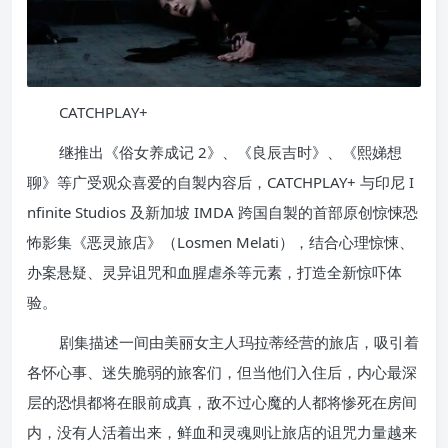
CATCHPLAY+
继推出《俗女养成记 2》、《良辰吉时》、《熙娣想
聊》等广受观众喜爱的自製内容后，CATCHPLAY+ 与印尼 I
nfinite Studios 及新加坡 IMDA 跨国自製的首部原创惊悚恐
怖影集《恶灵旅店》（Losmen Melati），结合心理惊悚、
办案悬疑、灵异诅咒和血腥虐杀等元素，打造全新惊吓体
验。
剧集描述一间由美丽女主人玛拉蒂经营的旅店，吸引着
各怀心事、迷失脆弱的旅客们，但当他们入住后，内心最深
层的恐惧都将在眼前成真，敌不过心魔的人都将惨死在房间
内，没有人活着出来，鲜血和灵魂则让旅店的诅咒力量越来