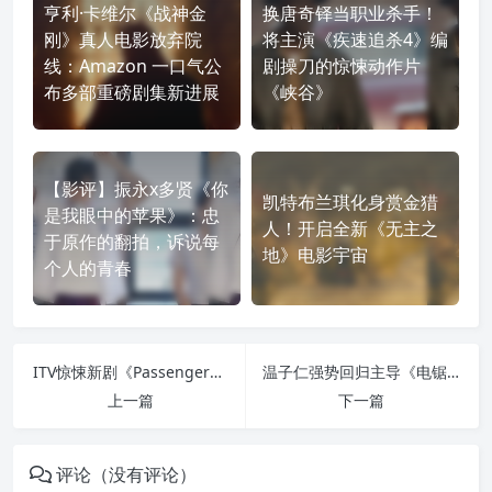
亨利·卡维尔《战神金
换唐奇铎当职业杀手！
刚》真人电影放弃院
将主演《疾速追杀4》编
线：Amazon 一口气公
剧操刀的惊悚动作片
布多部重磅剧集新进展
《峡谷》
【影评】振永x多贤《你
凯特布兰琪化身赏金猎
是我眼中的苹果》：忠
人！开启全新《无主之
于原作的翻拍，诉说每
地》电影宇宙
个人的青春
ITV惊悚新剧《Passenger》首曝剧照！《逃出绝命村》女星调查小镇谜案
温子仁强势回归主导《电锯惊魂10》！拼图杀人魔 本尊睽违6年现身锁定诈骗集团
上一篇
下一篇
评论（没有评论）