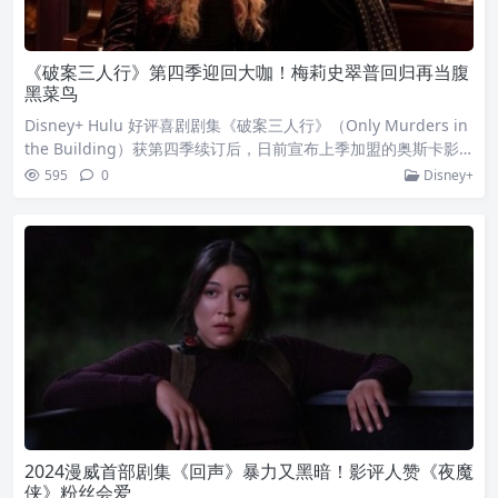
《破案三人行》第四季迎回大咖！梅莉史翠普回归再当腹
黑菜鸟
Disney+ Hulu 好评喜剧剧集《破案三人行》（Only Murders in
the Building）获第四季续订后，日前宣布上季加盟的奥斯卡影
后梅莉史翠普（Meryl Streep）将回归，再度诠释剧场的腹黑菜
595
0
Disney+
鸟罗芮塔！《破案三人行》由史提夫马丁（Steve Martin）与
《这就是我们》丹福吉曼（Dan Fogelman）和《同妻俱乐部》
约翰霍夫曼（John Hoffman）共同主
2024漫威首部剧集《回声》暴力又黑暗！影评人赞《夜魔
侠》粉丝会爱