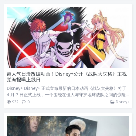
NG异能》在台湾打出优异收视成绩的韩孝周，如今再次与 Disne
y+ 合作并出席品牌举办的首场台湾粉丝见面会，忍不住感性分
享：今天能这样跟粉丝见面真
超人气日漫改编动画！Disney+公开《战队大失格》主视
觉海报曝上线日
Disney+ Disney+ 正式宣布最新的日本动画《战队大失格》将于
4 月 7 日正式上线，一个围绕在怪人与守护地球战队之间的惊险
战斗即将展开！《战队大失格》改编自春场葱由漫画出版商讲谈
932
0
Disney+
社出版的同名漫画，故事讲述 13 年前怪人大军入侵地球的故事。
怪人与守护地球的战队组织龙神守望者正面交锋，虽然他们几乎
每週都会发起战斗，然而，真相与表面所见并不相同。事实上，
怪人在1年之内就被打败了，守望者