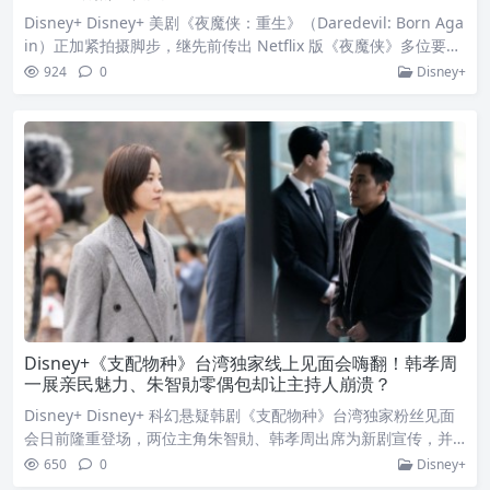
Disney+ Disney+ 美剧《夜魔侠：重生》（Daredevil: Born Aga
in）正加紧拍摄脚步，继先前传出 Netflix 版《夜魔侠》多位要角
将回归外，日前片场照再曝光另一位演员，曾演出凡妮莎的阿耶
924
0
Disney+
莱特祖蕾尔（Ayelet Zurer）现身！Vincent DOnofrio as Wilso
n Fisk and Ayelet Zurer reprising her role
Disney+《支配物种》台湾独家线上见面会嗨翻！韩孝周
一展亲民魅力、朱智勛零偶包却让主持人崩溃？
Disney+ Disney+ 科幻悬疑韩剧《支配物种》台湾独家粉丝见面
会日前隆重登场，两位主角朱智勛、韩孝周出席为新剧宣传，并
在活动上与粉丝热情互动，一展男神女神亲民魅力，也让有望成
650
0
Disney+
为 2024 年现象级韩剧的《支配物种》未演先轰动。凭藉《MOVI