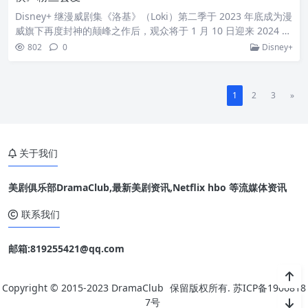
Disney+ 继漫威剧集《洛基》（Loki）第二季于 2023 年底成为漫
威旗下再度封神的颠峰之作后，观众将于 1 月 10 日迎来 2024 年
的首部漫威剧集《回声女》（Echo）。作为《鹰眼》（Hawkey
802
0
Disney+
e）的延伸剧集，剧中的反派要角回声女玛雅迎来主场，将面临金
霸王邪恶帝国的疯狂追杀，以及被迫逃亡到家乡后，如何平衡自
己的美洲原住民身分，与成长过程中伤痕满满的自己和解。《回
1
2
3
»
声女》备受粉丝期
关于我们
美剧俱乐部DramaClub,最新美剧资讯,Netflix hbo 等流媒体资讯
联系我们
邮箱:819255421@qq.com
Copyright © 2015-2023
DramaClub
保留版权所有.
苏ICP备1906818
7号