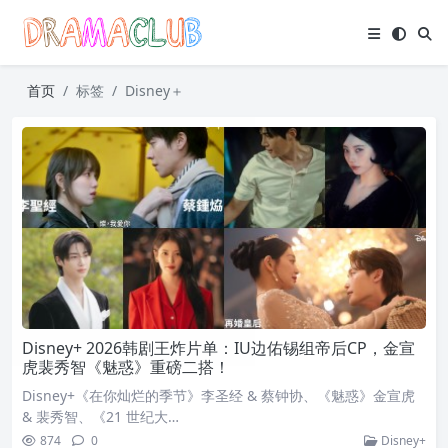
首页
标签
Disney＋
Disney+ 2026韩剧王炸片单：IU边佑锡组帝后CP，金宣
虎裴秀智《魅惑》重磅二搭！
Disney+《在你灿烂的季节》李圣经 & 蔡钟协、《魅惑》金宣虎
& 裴秀智、《21 世纪大…
874
0
Disney+