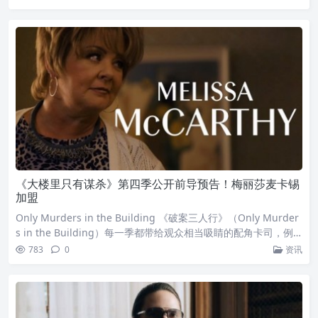
《大楼里只有谋杀》第四季公开前导预告！梅丽莎麦卡锡
加盟
Only Murders in the Building 《破案三人行》（Only Murder
s in the Building）每一季都带给观众相当吸睛的配角卡司，例
如第三季的保罗路德（Paul Rudd）和梅莉史翠普（Meryl Stree
783
0
资讯
p）。近日公开的第四季前导预告揭露了新加入的成员：梅丽莎麦
卡锡（Melissa McCarthy）。梅丽莎麦卡锡以众多喜剧影视作品
闻名。《破案三人行》第