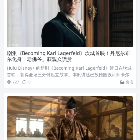
剧集《Becoming Karl Lagerfeld》坎城首映！丹尼尔布
尔化身「老佛爷」获观众讚赏
Hulu Disney+ 的新剧《Becoming Karl Lagerfeld》近日在坎城
首映，获得全场三分钟起立鼓掌。本剧讲述已故德国设计师卡尔
拉格斐成为席捲流行文化的耀眼人物之前的事蹟，以及受到年轻
727
0
资讯
男子雅克德巴榭（Jacques de Bascher）追求的故事。法国当地
观众似乎颇为享受，无论是关于拉格斐的侷促不安，或是圣罗兰
（Yves Saint Laurent）试图但笨拙地接近德巴榭。