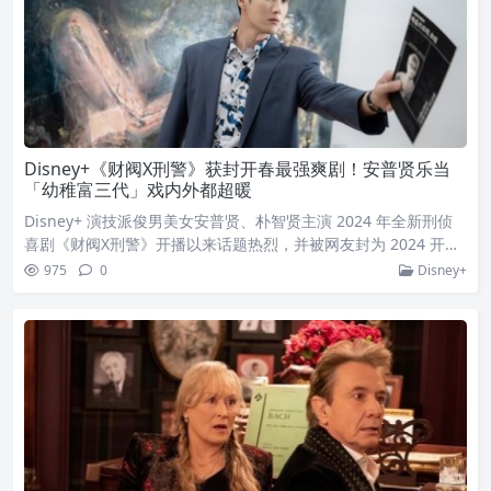
Disney+《财阀X刑警》获封开春最强爽剧！安普贤乐当
「幼稚富三代」戏内外都超暖
Disney+ 演技派俊男美女安普贤、朴智贤主演 2024 年全新刑侦
喜剧《财阀X刑警》开播以来话题热烈，并被网友封为 2024 开春
最强爽剧，两位主角日前也接受外媒採访分享幕后拍摄故事，提
975
0
Disney+
到虽然在《柔美的细胞小将》早有合作，但当时对戏不多，直到
这次才真正成为好友，朴智贤更开心表示：哥哥看起来是非常有
男子气概的人，但这次合作过后，我觉得他是一个非常体贴、温
暖的人，他甚至可以记住在场近百名工作人员