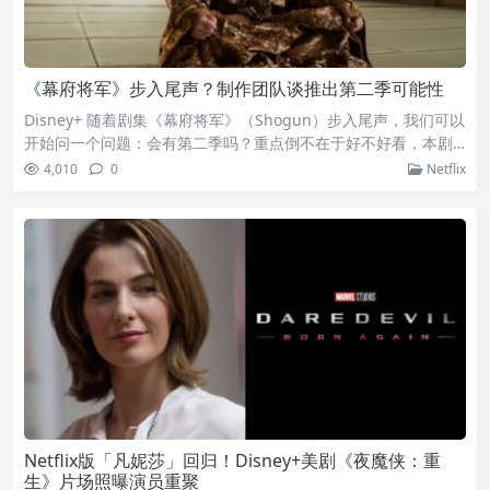
《幕府将军》步入尾声？制作团队谈推出第二季可能性
Disney+ 随着剧集《幕府将军》（Shogun）步入尾声，我们可以
开始问一个问题：会有第二季吗？重点倒不在于好不好看，本剧
目前获得广泛性的讚誉已说明一切；而是，考量到本剧会将 1975
4,010
0
Netflix
年原着小说的故事线讲完，那么是否有必要再延续这个故事，就
成了值得思考的问题。《幕府将军》剪辑师 Maria Gonzales 与
Aika Miyake 接受访谈，聊到他们在剪辑室里如何建构本剧的故
事线，以及
Netflix版「凡妮莎」回归！Disney+美剧《夜魔侠：重
生》片场照曝演员重聚