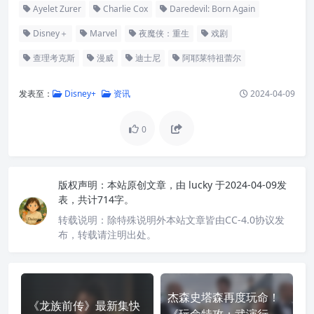
Ayelet Zurer
Charlie Cox
Daredevil: Born Again
Disney＋
Marvel
夜魔侠：重生
戏剧
查理考克斯
漫威
迪士尼
阿耶莱特祖蕾尔
发表至：
Disney+
资讯
2024-04-09
0
版权声明：
本站原创文章，由
lucky
于2024-04-09发
表，共计714字。
转载说明：
除特殊说明外本站文章皆由CC-4.0协议发
布，转载请注明出处。
杰森史塔森再度玩命！
《龙族前传》最新集快
《玩命特攻：武演行