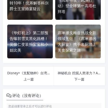
转10年！统筹解答科尔
动》登全球第一高塔杜
爵士王室婚宴疑云
拜塔
《华灯初上》第二部预
席琳娜戈梅兹挑战全新
告曝郭雪芙黑化跳槽！
领域烹饪！《席琳娜的
吴慷仁变装扮宝宝和小
大厨宴》携手名厨踏上
姐比美
美食探索之旅
Disney+《支配物种》台湾独家线上见面会嗨翻！韩孝周一展亲民魅力、朱智勛零偶包却让主持人崩溃？
神秘机台 挖掘人类潜力？Apple TV+喜剧剧集《大门奖》曝第二季预告
上一篇
下一篇
评论（没有评论）