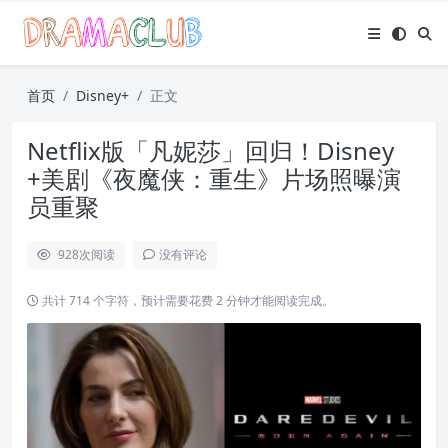
首页
Disney+
正文
Netflix版「凡妮莎」回归！Disney
+美剧《夜魔侠：重生》片场照曝演
员重聚
928
次阅读
没有评论
共计 714 个字符，预计需要花费 2 分钟才能阅读完成。