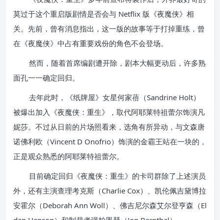
莫过于这个重启版剧情是否会与 Netflix 版《夜魔侠》相
关。先前，曾有消息指出，这一版的故事等于打掉重练，曾
在《夜魔侠》中占有重要戏份的角色不会登场。
然而，随着首席编剧遭开除，剧本大幅更动后，许多熟
面孔一一确定回归。
去年此时，《纸牌屋》女星何家蓓（Sandrine Holt）
被爆出加入《夜魔侠：重生》，取代阿耶莱特祖蕾尔饰演凡
妮莎。不过从日前的片场照看来，选角有所异动，与文森唐
诺佛利欧（Vincent D Onofrio）饰演的金霸王站在一块的，
正是观众熟悉的阿耶莱特祖蕾尔。
目前确定回归《夜魔侠：重生》的卡司群除了上述演员
外，还有主演查理考克斯（Charlie Cox）、凯伦佩吉黛博拉
安霍尔（Deborah Ann Woll）、佛吉尼尔森艾尔登亨森（El
den Henson）和制裁者强柏恩瑟（Jon Bernthal）。