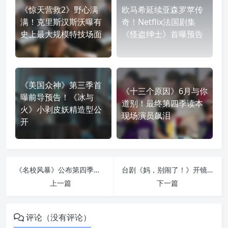
《惊天营救2》野心满
欧马希延续亚森罗苹传
满！克里斯汉斯沃曝有
奇！Netflix法国剧集
史上最大规模特技场面
《怪盗绅士》首曝预告
《美国众神》第三季首
《十三个原因》6月与你
曝前导预告！《冰与
道别！最终第四季读本
火》小剥皮妖精造型公
现场演员飙泪
开
《名校风暴》公布第四季选角！人气网红入学再掀风暴
台剧《妈，别闹了！》开镜！比莉、贾静雯、柯佳嬿、曾莞婷四女神合体颠覆萤幕形象
上一篇
下一篇
评论（没有评论）