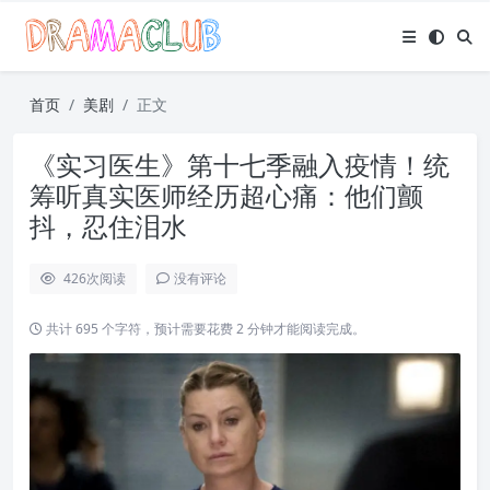
首页
美剧
正文
《实习医生》第十七季融入疫情！统
筹听真实医师经历超心痛：他们颤
抖，忍住泪水
426
次阅读
没有评论
共计 695 个字符，预计需要花费 2 分钟才能阅读完成。