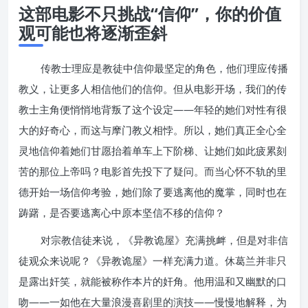
这部电影不只挑战“信仰”，你的价值
观可能也将逐渐歪斜
传教士理应是教徒中信仰最坚定的角色，他们理应传播
教义，让更多人相信他们的信仰。但从电影开场，我们的传
教士主角便悄悄地背叛了这个设定——年轻的她们对性有很
大的好奇心，而这与摩门教义相悖。所以，她们真正全心全
灵地信仰着她们甘愿抬着单车上下阶梯、让她们如此疲累刻
苦的那位上帝吗？电影首先投下了疑问。而当心怀不轨的里
德开始一场信仰考验，她们除了要逃离他的魔掌，同时也在
踌躇，是否要逃离心中原本坚信不移的信仰？
对宗教信徒来说，《异教诡屋》充满挑衅，但是对非信
徒观众来说呢？《异教诡屋》一样充满力道。休葛兰并非只
是露出奸笑，就能被称作本片的奸角。他用温和又幽默的口
吻——一如他在大量浪漫喜剧里的演技——慢慢地解释，为