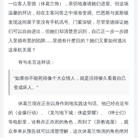
一位客人里德（休葛兰饰），亲切地邀请她们进屋。但这场
温馨的拜访，却在主客问答之中渐渐变调。巴恩斯与派斯顿
发现这间屋子里没有手机讯号、门窗深锁，尽管里德保证她
们可以自由进出，但她们却清楚意识到，自己正一步一步踏
入里德布置的陷阱……里德有什麽目的？她们又要如何逃出
这座机关屋？
有句名言这样说：
“如果你不能死得像个大众情人，就是活得够久看着自己
变成坏人。”
休葛兰现在正在以身作则地实践这句话。他已经在近年
的《金爆行动》、《龙与地下城：侠盗荣耀》、《绅士们》
等电影里，诠释亦正亦邪的角色，而到了《异教诡屋》，观
众单单从预告就可以清楚理解，这次休葛兰饰演的角色绝对