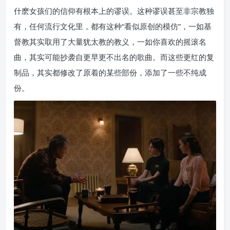
什麽女孩们的信仰有根本上的谬误。这种谬误甚至非宗教独
有，任何流行文化里，都有这种“看似原创的模仿”，一如基
督教其实取用了大量犹太教的教义，一如你喜欢的摇滚名
曲，其实可能抄袭自更早更不出名的歌曲。而这些更红的复
制品，其实都修改了原着的某些部份，添加了一些不纯成
份。