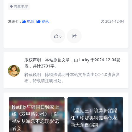
異教詭屋
发表至：
电影
资讯
2024-12-04
0
版权声明：
本站原创文章，由
lucky
于2024-12-04发
表，共计2791字。
转载说明：
除特殊说明外本站文章皆由CC-4.0协议发
布，转载请注明出处。
Netflix与韩同日独家上
《星期三》诡异舞蹈爆
线《双甲路边摊》！陆
红！珍娜奥特嘉曝仅花
星材从军乐不忘现影记
两天亲自编舞
者会