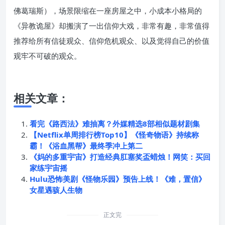
佛葛瑞斯），场景限缩在一座房屋之中，小成本小格局的
《异教诡屋》却搬演了一出信仰大戏，非常有趣，非常值得
推荐给所有信徒观众、信仰危机观众、以及觉得自己的价值
观牢不可破的观众。
相关文章：
看完《路西法》难抽离？外媒精选8部相似题材剧集
【Netflix单周排行榜Top10】《怪奇物语》持续称
霸！《浴血黑帮》最终季冲上第二
《妈的多重宇宙》打造经典肛塞奖盃蜡烛！网笑：买回
家练宇宙摇
Hulu恐怖美剧《怪物乐园》预告上线！《难，置信》
女星遇骇人生物
正文完