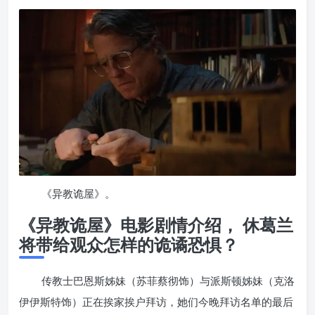
《异教诡屋》。
《异教诡屋》电影剧情介绍，
休葛兰
将带给观众怎样的诡谲恐惧？
传教士巴恩斯姊妹（苏菲蔡彻饰）与派斯顿姊妹（克洛
伊伊斯特饰）正在挨家挨户拜访，她们今晚拜访名单的最后