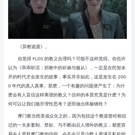
《异教诡屋》。
你觉得 FLDS 的教义合理吗？可能不这样觉得。你也许
以为《乖乖听话：邪教中的祈祷与服从》，一定是在民智未
开的时代才会发生的故事，事实并非如此，这是发生在 200
0 年代的真人真事。那麽，一个有趣的问题便产生了：为什
麽会有人盲信这样离谱的教义？信仰的本质究竟是什麽？为
何可以让我们抛开理性思考？进而做出终极牺牲？
摩门教当然变成众矢之的，因为包括这个教派曾经相信
过的一夫多妻制、禁欲、与不断由后人增补的教义，都更容
易令人质疑摩门教的信仰，会不会只是少数人类满足私欲的