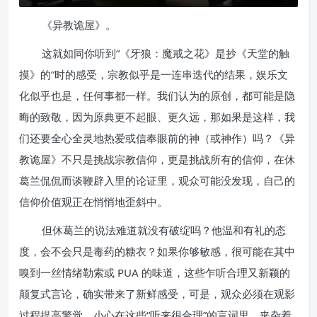
《异教诡屋》。
这就如同你听到“《牙狼：魔戒之花》是抄《天堂的触
摸》的”时的感受，宗教似乎是一连串迭代的结果，娱乐文
化似乎也是，任何事都一样。我们认为的原创，都可能是隐
晦的致敬，因为原典更不起眼、更久远，那如果是这样，我
们还要全心全灵地热爱或信奉眼前的神（或神作）吗？《异
教诡屋》不只是挑战宗教信仰，更是挑战所有的信仰，在休
葛兰侃侃而谈鞭辟入里的论证里，观众可能没发现，自己的
信仰价值观正在悄悄地歪斜中。
但休葛兰的说法难道就没有破绽吗？他温和有礼的态
度，会不会只是毒药的糖衣？如果你够敏感，很可能在其中
嗅到一丝情绪勒索或 PUA 的味道，这些乍听合理又新颖的
颠复式言论，确实带来了新鲜感受，可是，观众必须在观影
过程提高警觉，小心在这些“听来很合理”的言词里，夹杂着