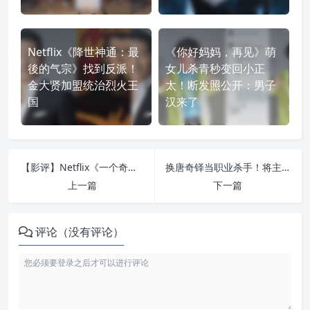
Netflix《降世神通：最
《你好妈妈，再见》萌
後的气宗》找到反派！
女儿杀青秒变回小正
金大贤加盟统治烈火王
太！断发照公开：男子
国
汉来了
【影评】Netflix《一个奇迹的诞生》： 中规中矩却意外打动人心的真人真事改编
换唐奇铎当职业杀手！将主演《疾速追杀4》编剧操刀的惊悚动作片《峡谷》
上一篇
下一篇
评论（没有评论）