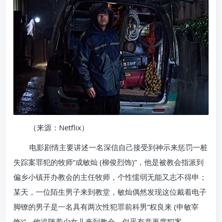
（来源：Netflix）
电影剧情主要讲述一名深信自己接受到神示来惩罚一桩
失踪案罪犯的牧师“成敏灿 (柳俊烈饰)”，他是被教会指派到
偏乡小镇开办教会的主任牧师，个性懦弱无能又志不得申；
某天，一位陌生男子来到教堂，敏灿偶然发现这位戴着电子
脚镣的男子是一名具有两次性犯罪前科男“权良来 (申敏宰
饰)”，他追随着少女儿来到教会，似乎有意再度犯案。