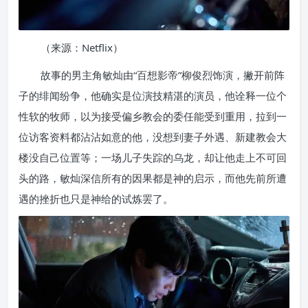
（来源：Netflix）
故事的男主角敏灿由“百想影帝”柳俊烈饰演，撇开前阵
子的绯闻纷争，他确实是位演技精湛的演员，他诠释一位个
性软的牧师，以为接受偏乡教会的委任能受到重用，拉到一
位访客资料都沾沾如意的他，没想到妻子外遇、新建教会大
楼没自己位置等；一场儿子失踪的乌龙，却让他走上不可回
头的路，敏灿深信所有的因果都是神的启示，而他先前所遭
遇的挫折也只是神给的试炼罢了。