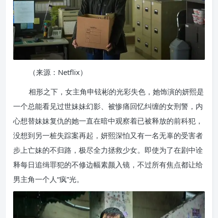
（来源：Netflix）
相形之下，女主角申铉彬的光彩失色，她饰演的妍熙是
一个总能看见过世妹妹幻影、被惨痛回忆纠缠的女刑警，内
心想替妹妹复仇的她一直在暗中观察着已被释放的前科犯，
没想到另一桩失踪案再起，妍熙深怕又有一名无辜的受害者
步上亡妹的不归路，极尽全力拯救少女。即使为了在剧中诠
释每日追缉罪犯的不修边幅素颜入镜，不过所有焦点都让给
男主角一个人“疯”光。