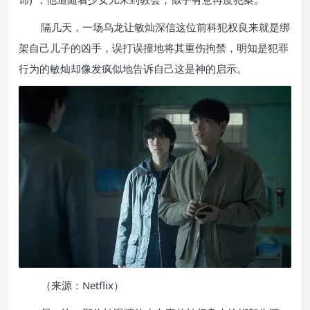
隔几天，一场乌龙让敏灿深信这位前科犯权良来就是绑
架自己儿子的凶手，误打误撞地将其重伤拘禁，明知是犯罪
行为的敏灿却像发疯似地告诉自己这是神的启示。
（来源：Netflix）