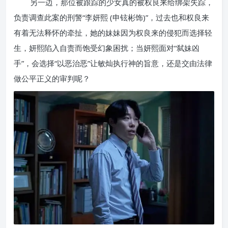
另一边，那位被跟踪的少女真的被权良来给绑架失踪，
负责调查此案的刑警“李妍熙 (申铉彬饰)”，过去也和权良来
有着无法释怀的牵扯，她的妹妹因为权良来的侵犯而选择轻
生，妍熙陷入自责而饱受幻象困扰；当妍熙面对“弑妹凶
手”，会选择“以恶治恶”让敏灿执行神的旨意，还是交由法律
做公平正义的审判呢？