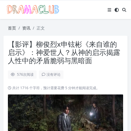
首页
资讯
正文
【影评】柳俊烈x申铉彬《来自谁的
启示》：神爱世人？从神的启示揭露
人性中的矛盾脆弱与黑暗面
576
次阅读
没有评论
共计 1716 个字符，预计需要花费 5 分钟才能阅读完成。