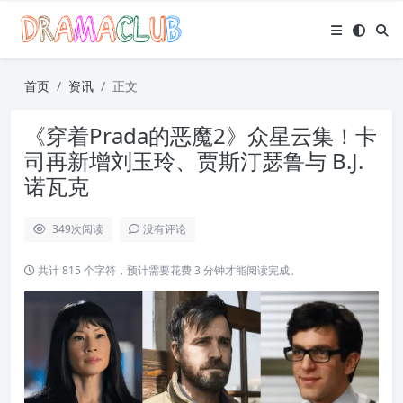
首页
资讯
正文
《穿着Prada的恶魔2》众星云集！卡
司再新增刘玉玲、贾斯汀瑟鲁与 B.J.
诺瓦克
349
次阅读
没有评论
共计 815 个字符，预计需要花费 3 分钟才能阅读完成。