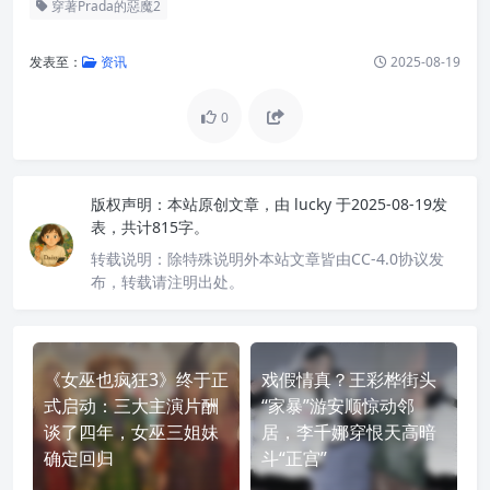
穿著Prada的惡魔2
发表至：
资讯
2025-08-19
0
版权声明：
本站原创文章，由
lucky
于2025-08-19发
表，共计815字。
转载说明：
除特殊说明外本站文章皆由CC-4.0协议发
布，转载请注明出处。
《女巫也疯狂3》终于正
戏假情真？王彩桦街头
式启动：三大主演片酬
“家暴”游安顺惊动邻
谈了四年，女巫三姐妹
居，李千娜穿恨天高暗
确定回归
斗“正宫”