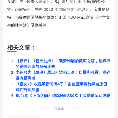
女孩》与《怪奇大法师》。B.J. 诺瓦克则凭《我们的办公
室》崭露头角，并在 2022 年自编自导《仇念》。宝琳夏勒
梅（为提摩西夏勒梅的姊姊）则因 HBO Max 影集《大学女
生的性生活》受到关注。
相关文章：
【影评】《霸王别姬》：戏梦难醒的虞姬之殇，程蝶衣
的爱恨纠缠与身份迷失
李铭顺为《缉魂》忌口引忧郁上身！自爆和张震、张钧
甯有距离感
《俗女2》收视攀新高出4了！谢盈萱爆料竹昇自肥促
成许芳宜加盟
BL台剧《正负之间》吻戏NG达30次！演员曝亲到虚脱
正文完