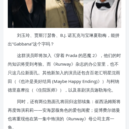
刘玉玲、贾斯汀瑟鲁、B.J. 诺瓦克与宝琳夏勒梅，能拼
出“Gabbana”这个字吗？
这群演员即将加入《穿着 Prada 的恶魔 2》，他们的时
尚知识将受到考验。而《Runway》杂志的办公室里，也不
只这几位新面孔。其他新加入的演员还包含百老汇明星沈雨
田（《也许是美好结局 (Maybe Happy Ending)》）与柯纳
德里嘉摩拉（《住院医师》），以及喜剧演员迦勒海伦。
同时，还有两位熟面孔将回归这部续集：崔西汤姆斯将
再度饰演莉莉——安海瑟薇角色的爱包闺蜜；提博费尔德曼
也将重现他在第一集中饰演的《Runway》母公司主席一
角。