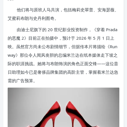
他们将与原班人马共演，包括梅莉史翠普、安海瑟薇、
艾蜜莉布朗与史丹利图奇。
由迪士尼旗下的 20 世纪影业投资制作，《穿着 Prada
的恶魔 2》目前正在拍摄中，预计于 2026 年 5 月 1 日上
映。虽然官方尚未公布剧情细节，但据传本片将描绘《Run
way》那位令人闻风丧胆的总编米兰达在纸本媒体走下坡之
际的职涯挑战。她将与布朗饰演的角色正面交锋——这位昔
日助理如今已是奢侈品牌集团的高阶主管，掌握着米兰达急
需的广告预算。