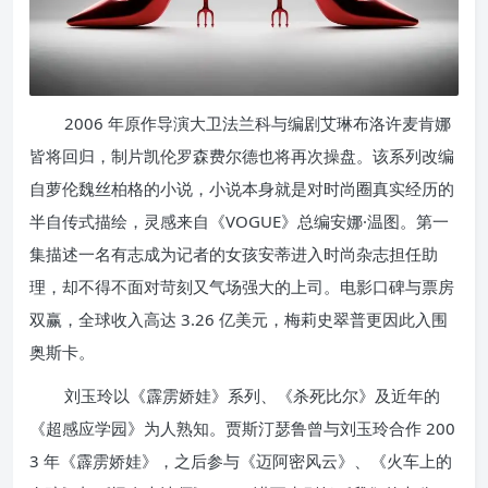
2006 年原作导演大卫法兰科与编剧艾琳布洛许麦肯娜
皆将回归，制片凯伦罗森费尔德也将再次操盘。该系列改编
自萝伦魏丝柏格的小说，小说本身就是对时尚圈真实经历的
半自传式描绘，灵感来自《VOGUE》总编安娜·温图。第一
集描述一名有志成为记者的女孩安蒂进入时尚杂志担任助
理，却不得不面对苛刻又气场强大的上司。电影口碑与票房
双赢，全球收入高达 3.26 亿美元，梅莉史翠普更因此入围
奥斯卡。
刘玉玲以《霹雳娇娃》系列、《杀死比尔》及近年的
《超感应学园》为人熟知。贾斯汀瑟鲁曾与刘玉玲合作 200
3 年《霹雳娇娃》，之后参与《迈阿密风云》、《火车上的