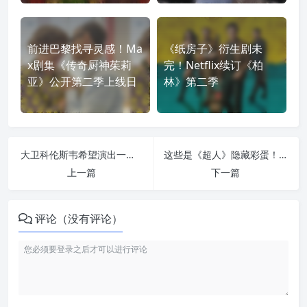
前进巴黎找寻灵感！Ma
《纸房子》衍生剧未
x剧集《传奇厨神茱莉
完！Netflix续订《柏
亚》公开第二季上线日
林》第二季
大卫科伦斯韦希望演出一位“明亮而正向”的超人：并非贬低亨利卡维尔，而是怕超级英雄电影变得无聊
这些是《超人》隐藏彩蛋！丑到爆的狱卒？巧克力饼干？催眠眼镜？更多《超人》等待挖掘的秘密！
上一篇
下一篇
评论（没有评论）