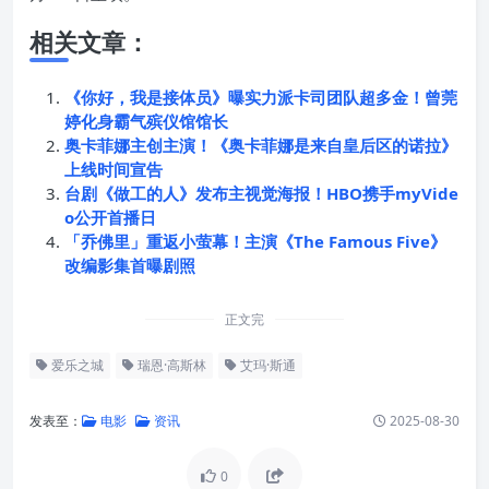
相关文章：
《你好，我是接体员》曝实力派卡司团队超多金！曾莞
婷化身霸气殡仪馆馆长
奥卡菲娜主创主演！《奥卡菲娜是来自皇后区的诺拉》
上线时间宣告
台剧《做工的人》发布主视觉海报！HBO携手myVide
o公开首播日
「乔佛里」重返小萤幕！主演《The Famous Five》
改编影集首曝剧照
正文完
爱乐之城
瑞恩·高斯林
艾玛·斯通
发表至：
电影
资讯
2025-08-30
0