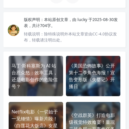
版权声明：
本站原创文章，由
lucky
于2025-08-30发
表，共计704字。
转载说明：
除特殊说明外本站文章皆由CC-4.0协议发
布，转载请注明出处。
马丁·斯科塞斯为 AI 站
《美国恐怖故事》公开
台惹众怒：效率工具，
第十二季角色海报！宣
还是电影创作的危险信
告变形版《失婴记》开
号？
播日
Netflix电影《一切始于
《空战群英》打造电影
一见锺情》曝新片段！
级视觉特效飨宴！重现
《白莲花大饭店》女星
二战血腥一百轰炸任务