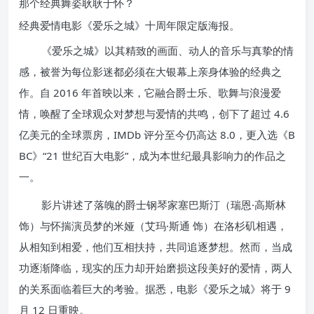
经典爱情电影《爱乐之城》十周年限定版海报。
《爱乐之城》以其精致的画面、动人的音乐与真挚的情
感，被誉为每位影迷都必须在大银幕上亲身体验的经典之
作。自 2016 年首映以来，它融合爵士乐、歌舞与浪漫爱
情，唤醒了全球观众对梦想与爱情的共鸣，创下了超过 4.6
亿美元的全球票房，IMDb 评分至今仍高达 8.0，更入选《B
BC》“21 世纪百大电影”，成为本世纪最具影响力的作品之
一。
影片讲述了落魄的爵士钢琴家塞巴斯汀（瑞恩·高斯林
饰）与怀揣演员梦的米娅（艾玛·斯通 饰）在洛杉矶相遇，
从相知到相爱，他们互相扶持，共同追逐梦想。然而，当成
功逐渐降临，现实的压力却开始磨损这段美好的爱情，两人
的关系面临着巨大的考验。据悉，电影《爱乐之城》将于 9
月 12 日重映。