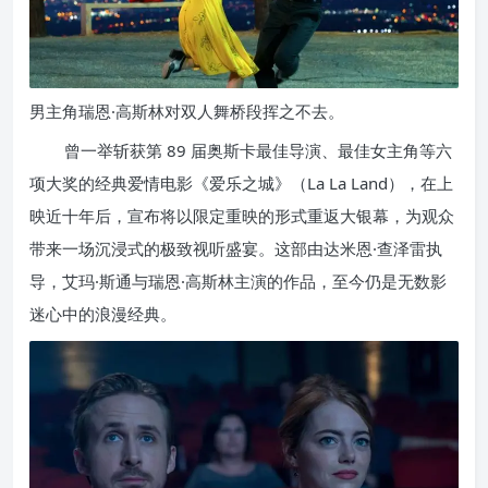
男主角瑞恩·高斯林对双人舞桥段挥之不去。
曾一举斩获第 89 届奥斯卡最佳导演、最佳女主角等六
项大奖的经典爱情电影《爱乐之城》（La La Land），在上
映近十年后，宣布将以限定重映的形式重返大银幕，为观众
带来一场沉浸式的极致视听盛宴。这部由达米恩·查泽雷执
导，艾玛·斯通与瑞恩·高斯林主演的作品，至今仍是无数影
迷心中的浪漫经典。