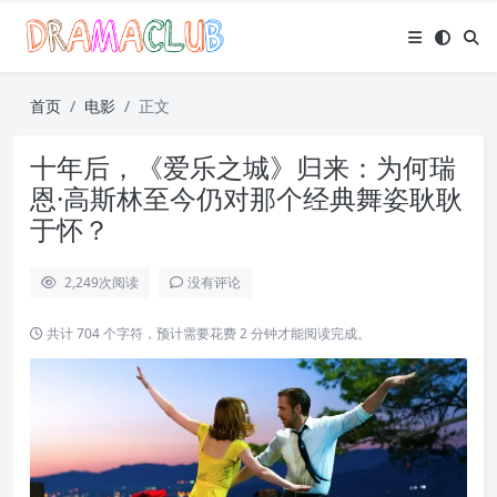
首页
电影
正文
十年后，《爱乐之城》归来：为何瑞
恩·高斯林至今仍对那个经典舞姿耿耿
于怀？
2,249
次阅读
没有评论
共计 704 个字符，预计需要花费 2 分钟才能阅读完成。