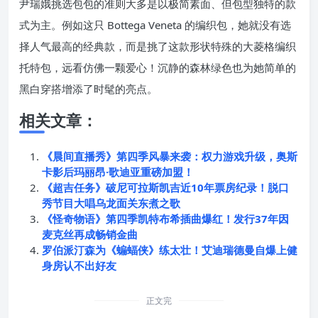
尹瑞娥挑选包包的准则大多是以极简素面、但包型独特的款
式为主。例如这只 Bottega Veneta 的编织包，她就没有选
择人气最高的经典款，而是挑了这款形状特殊的大菱格编织
托特包，远看仿佛一颗爱心！沉静的森林绿色也为她简单的
黑白穿搭增添了时髦的亮点。
相关文章：
《晨间直播秀》第四季风暴来袭：权力游戏升级，奥斯
卡影后玛丽昂·歌迪亚重磅加盟！
《超吉任务》破尼可拉斯凯吉近10年票房纪录！脱口
秀节目大唱乌龙面关东煮之歌
《怪奇物语》第四季凯特布希插曲爆红！发行37年因
麦克丝再成畅销金曲
罗伯派汀森为《蝙蝠侠》练太壮！艾迪瑞德曼自爆上健
身房认不出好友
正文完