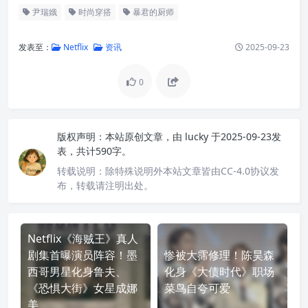
尹瑞娥
时尚穿搭
暴君的厨师
发表至：
Netflix
资讯
2025-09-23
0
版权声明：
本站原创文章，由
lucky
于2025-09-23发
表，共计590字。
转载说明：
除特殊说明外本站文章皆由CC-4.0协议发
布，转载请注明出处。
Netflix《海贼王》真人
剧集首曝演员阵容！墨
惨被大霈修理！陈昊森
西哥男星化身鲁夫、
化身《大债时代》职场
《恐惧大街》女星成娜
菜鸟自夸可爱
美