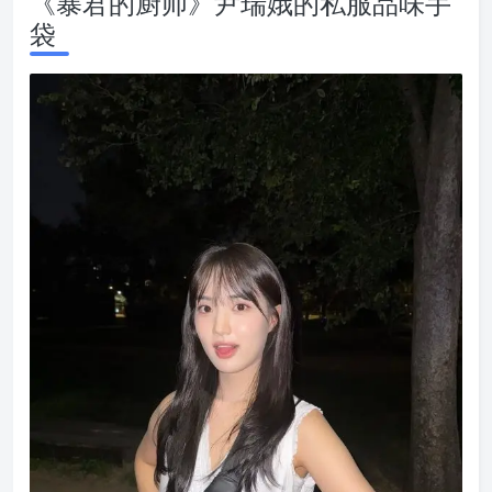
《暴君的厨师》尹瑞娥的私服品味手
袋