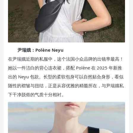
尹瑞娥：Polène Neyu
在尹瑞娥近期的私服中，这个法国小众品牌的出镜率最高！
她以一件洁白的背心连衣裙，搭配 Polène 在 2025 年新推
出的 Neyu 包款。长型的柔软包身可以自然贴合身形，看似
随性的褶皱与扭结，正是从容优雅的精髓所在，与尹瑞娥私
下干净脱俗的气质十分相衬。