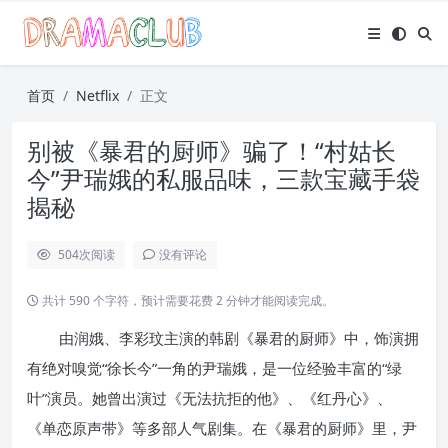
首页
Netflix
正文
别被《暴君的厨师》骗了！“村姑长
今”尹瑞娥的私服品味，三款宝藏手袋
揭秘
504
次阅读
没有评论
共计 590 个字符，预计需要花费 2 分钟才能阅读完成。
由润娥、李彩玟主演的韩剧《暴君的厨师》中，饰演拥
有绝对嗅觉“徐长今”一角的尹瑞娥，是一位经验丰富的“绿
叶”演员。她曾出演过《无法抗拒的他》、《红丹心》、
《单恋原声带》等多部人气剧集。在《暴君的厨师》里，尹