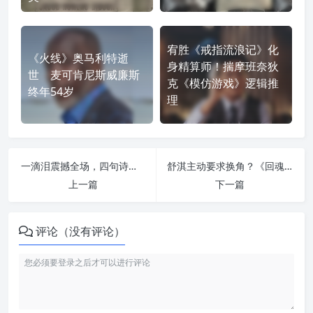
宥胜《戒指流浪记》化
《火线》奥马利特逝
身精算师！揣摩班奈狄
世 麦可肯尼斯威廉斯
克《模仿游戏》逻辑推
终年54岁
理
一滴泪震撼全场，四句诗骂服众人：61岁吕雪凤的演技为何封神？
舒淇主动要求换角？《回魂计》导演揭开选角反转内幕
上一篇
下一篇
评论（没有评论）