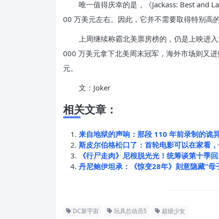
唯一值得庆幸的是，《Jackass: Best 
00 万美元左右。因此，它并不需要取得特别高
上周继续称霸北美票房榜的，仍是上映进入第二周
000 万美元拿下北美周末冠军，海外市场则又进账 
元。
文：Joker
相关文章：
来自地狱的声响：那段 110 年前录制的诡
斯皮尔伯格松口了：首轮电影可以在家看，
《行尸走肉》尼根脱光光！统筹谈第十季回
丹尼鲍伊坦承：《惊变28年》刻意隐藏“母
DC新宇宙
玩具总动员5
超级少女