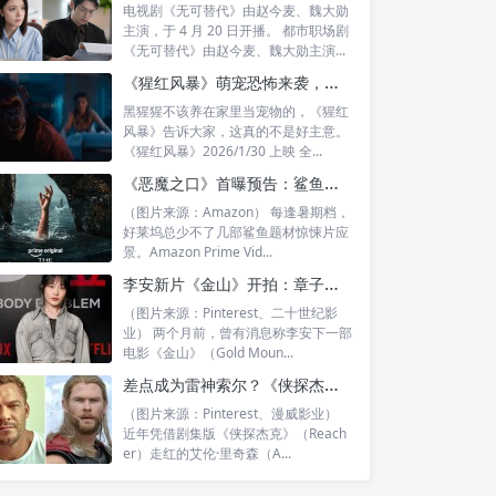
电视剧《无可替代》由赵今麦、魏大勋
主演，于 4 月 20 日开播。 都市职场剧
《无可替代》由赵今麦、魏大勋主演...
《猩红风暴》萌宠恐怖来袭，保罗·麦斯卡《声之年》领衔一月末口碑新片指南
黑猩猩不该养在家里当宠物的，《猩红
风暴》告诉大家，这真的不是好主意。
《猩红风暴》2026/1/30 上映 全...
《恶魔之口》首曝预告：鲨鱼洞穴逃杀，青春冒险瞬间变生死噩梦
（图片来源：Amazon） 每逢暑期档，
好莱坞总少不了几部鲨鱼题材惊悚片应
景。Amazon Prime Vid...
李安新片《金山》开拍：章子怡、陈法拉缺席，《三体》台裔女星加盟
（图片来源：Pinterest、二十世纪影
业） 两个月前，曾有消息称李安下一部
电影《金山》（Gold Moun...
差点成为雷神索尔？《侠探杰克》主演艾伦·里奇森自曝试镜失败教训
（图片来源：Pinterest、漫威影业）
近年凭借剧集版《侠探杰克》（Reach
er）走红的艾伦·里奇森（A...