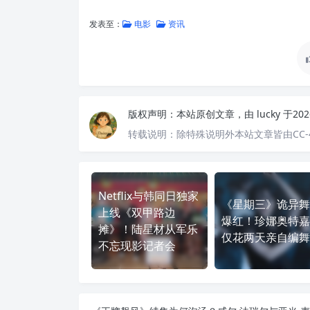
发表至：
电影
资讯
版权声明：
本站原创文章，由
lucky
于20
转载说明：
除特殊说明外本站文章皆由CC-
Netflix与韩同日独家
《星期三》诡异舞
上线《双甲路边
爆红！珍娜奥特嘉
摊》！陆星材从军乐
仅花两天亲自编舞
不忘现影记者会