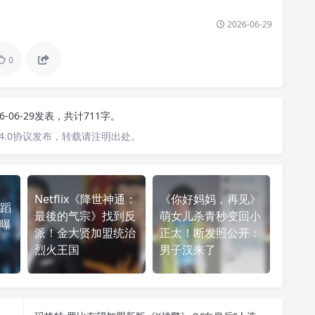
2026-06-29
0
26-06-29发表，共计711字。
4.0协议发布，转载请注明出处。
Netflix《降世神通：
《你好妈妈，再见》
蹈
最後的气宗》找到反
萌女儿杀青秒变回小
曝
派！金大贤加盟统治
正太！断发照公开：
烈火王国
男子汉来了