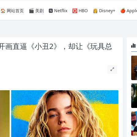
🏠 网站首页
🎬 美剧
🅽 Netflix
🅾️ HBO
👸 Disney+
🍎 Appl
开画直逼《小丑2》，却让《玩具总