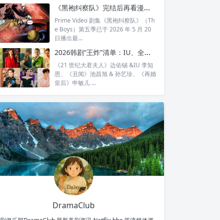
全...
《黑袍纠察队》完结后再看漫画结局：护国超人之死，比剧版残酷得多
Prime Video 剧集《黑袍纠察队》（Th
e Boys）第五季已于 2026 年 5 月 20
日播出最...
2026韩剧“王炸”清单：IU、全智贤、宋慧乔领衔回归，30对神仙CP谁最让你心动？
《21 世纪大君夫人》边佑锡 &IU 李知
恩、《丑闻》池昌旭 & 孙艺珍、《再婚
皇后》申敏儿 ...
DramaClub