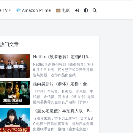
e TV +
💎 Amazon Prime
🎞️ 电影
热门文章
Netflix《铁拳教育》定档6月5日：金武烈、李星民集结出击，这次要用铁腕重整失控校园
Netflix 全新原创韩剧《铁拳教育》将于
6 月 5 日上线。官方已正式公开先导预
告与海报，这部作品由金武...
延尚昊新片《群体》定档：全智贤时隔11年回归大银幕，池昌旭、具教焕联手闯丧尸危机
《群体》全智贤、具教焕、池昌旭、申
铉彬、金信禄、高洙 由《釜山行》导演
延尚昊执导的全新丧尸电影《群体》正
式定档...
《魔女宅急便》再拍真人版：BBC 联手角川打造“英国版”剧集
（图片来源：吉卜力工作室） 英国 BB
C 电视台日前惊喜宣布，将与日本角川
集团联手合作，翻拍《魔女宅急便》的