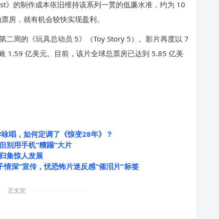
and Last》的制作成本依旧维持该系列一贯的低廉水准，约为 10
的票房，就有机会较快实现盈利。
的《玩具总动员 5》（Toy Story 5）。影片再度以 7
1.59 亿美元。目前，该片全球总票房已达到 5.85 亿美
异咏唱，如何定调了《惊变28年》？
但别用手机“糟蹋”大片
归集惊人发展
子情深”宣传，忧恐怖片迷反感“催泪片”标签
正文完