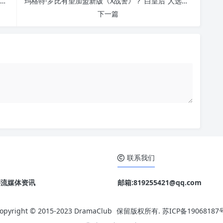
《王牌飙风》续集为何泡汤？威尔·法瑞尔与亚当·麦凯拆伙背后的另一种说法
玛格特·罗比有望加盟新版《X战警》？“白皇后”人选还包括西德妮·斯威尼
下一篇
联系我们
o 等流媒体资讯
邮箱:819255421@qq.com
opyright © 2015-2023
DramaClub
保留版权所有.
苏ICP备19068187