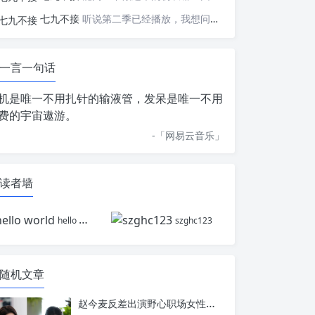
七九不接
听说第二季已经播放，我想问一下国内什么时候会播出
一言一句话
机是唯一不用扎针的输液管，发呆是唯一不用
费的宇宙遨游。
-「
网易云音乐
」
读者墙
hello world
szghc123
随机文章
赵今麦反差出演野心职场女性，魏大勋复仇线拉满，《无可替代》凭什么戳中现实痛点？