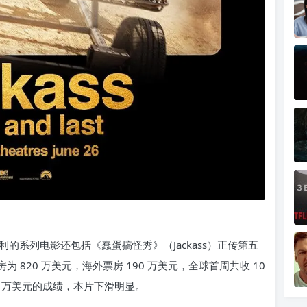
的系列电影还包括《蠢蛋搞怪秀》（Jackass）正传第五
美开画票房为 820 万美元，海外票房 190 万美元，全球首周共收 10
0 万美元的成绩，本片下滑明显。