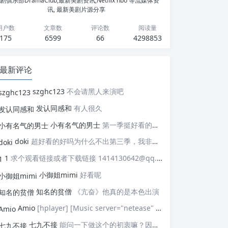
剧俱乐部DramaClub,最新美剧资讯,Netflix hbo 等流媒体资
讯, 最新美剧片源分享
用户数
文章数
评论数
阅读量
175
6599
66
4298853
最新评论
szghc123
不会请黑人来演吧
发认同感和
有人很久
小有名气的男士
第一季挺好看的，天天等着更新，应该接着拍第二季，这个剧情拍个四季应该是没有问题的，期待
doki
超好看的好吗为什么不出第三季，我非常喜欢这部剧
1
求个观看链接或者下载链接 1414130642@qq.com
小御姐mimi
好看呢
知名的贫僧
《亢奋》他真的是本色出演
Amio
[hplayer] [Music server="netease" id="" type=""/] [/hplayer] 试试
七九不接
能问一下做这个的初衷嘛？因为真的有被触动到