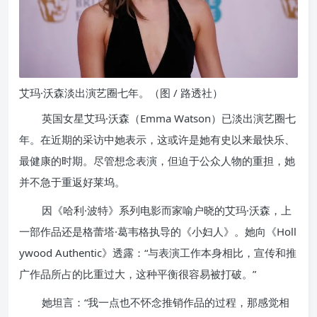
艾玛·沃森淡出演艺圈七年。（图 / 路透社）
英国女星艾玛·沃森（Emma Watson）已淡出演艺圈七
年。在近期的采访中她表示，这或许是她有史以来最快乐、
最健康的时期。尽管想念表演，但迫于公众人物的重担，她
并不急于重返好莱坞。
因《哈利·波特》系列电影而家喻户晓的艾玛·沃森，上
一部作品还是格蕾塔·葛韦格执导的《小妇人》。她向《Holl
ywood Authentic》透露：“与表演工作本身相比，宣传和推
广作品所占的比重过大，这种平衡很容易被打破。”
她坦言：“我一点也不怀念推销作品的过程，那感觉相