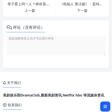
母子爱上同一人？林依晨新作尺度大开，禁忌之恋让观众“血脉偾张”
《电锯人 蕾洁篇》：是纯爱还是骗局？MAPPA引爆地表最强血腥风暴
上一篇
下一篇
评论（没有评论）
关于我们
美剧俱乐部DramaClub,最新美剧资讯,Netflix hbo 等流媒体资讯
相关文章：
联系我们