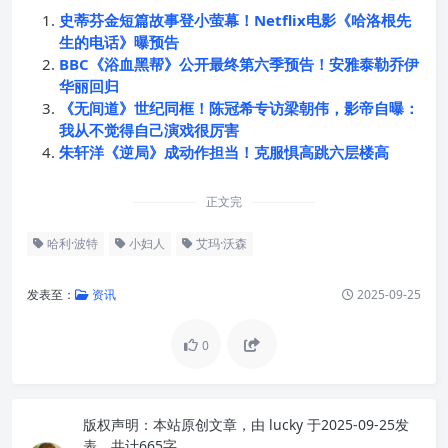
史蒂芬金短篇故事登小萤幕！Netflix电影《哈洛根先
生的电话》曝预告
BBC《浴血黑帮》公开最终第六季预告！安雅泰勒乔伊
华丽回归
《无间道》世纪同框！陈冠希专访梁朝伟，影帝自曝：
我从不觉得自己演戏很厉害
朱轩洋《逆局》成动作担当！克服惧高跳六层楼高
正文完
哈利·波特
小妇人
艾玛·沃森
发表至：
资讯
2025-09-25
0
版权声明：
本站原创文章，由
lucky
于2025-09-25发
表，共计665字。