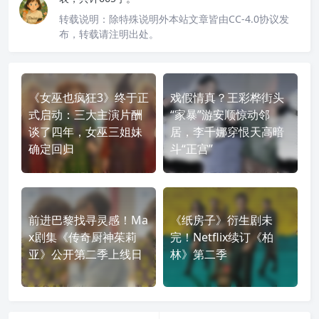
转载说明：
除特殊说明外本站文章皆由CC-4.0协议发
布，转载请注明出处。
《女巫也疯狂3》终于正
戏假情真？王彩桦街头
式启动：三大主演片酬
“家暴”游安顺惊动邻
谈了四年，女巫三姐妹
居，李千娜穿恨天高暗
确定回归
斗“正宫”
前进巴黎找寻灵感！Ma
《纸房子》衍生剧未
x剧集《传奇厨神茱莉
完！Netflix续订《柏
亚》公开第二季上线日
林》第二季