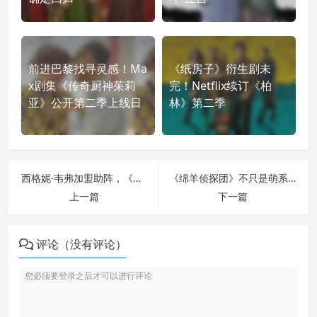
前进巴黎找寻灵感！Ma
《纸房子》衍生剧未
x剧集《传奇厨神茱莉
完！Netflix续订《柏
亚》公开第二季上线日
林》第二季
西格妮·韦弗加盟助阵，《曼达洛人与古古》“最强父子档”首登大银幕，星战日口碑抢先升温
《绵羊侦探团》不只是萌系推理：当“完美受害者”决定亲手查出真相
上一篇
下一篇
评论（没有评论）