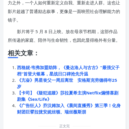
力之外，一个人如何重新定义自我、重新走进人群。这也让
影片超越了普通励志叙事，更像是一面映照社会理解能力的
镜子。
影片将于 5 月 8 日上映。放在母亲节档期，这部作品
所传递的家庭、陪伴与生命韧性，也因此显得格外有分量。
相关文章：
西格妮·韦弗加盟助阵，《曼达洛人与古古》“最强父子
档”首登大银幕，星战日口碑抢先升温
《亢奋》男星丧父一周后离世 安格斯克劳德得年25
岁
【卡司】《疑犯追蹤》莎拉夏希主演Netflix煽情喜剧
剧集《Sex/Life》
《广告狂人》乔汉姆加入《晨间直播秀》第三季！化身
财团巨擘拉拢安妮丝顿、瑞丝薇斯朋
正文完