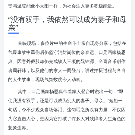
韧与温暖能像小太阳一样，为社会注入更多积极能量。
“没有双手，我依然可以成为妻子和母
亲”
首映现场，多位片中的生命斗士亲自现身分享，包括在
气爆事故中重伤后仍坚守消防岗位的余泰运、口足画家杨恩
典、因意外截肢却仍完成铁人三项的阮锦源、全盲音乐创作
者周轩玮，以及他们的家人一同登台，讲述拍摄过程与各自
的人生故事，现场气氛数度令人动容。
其中，口足画家杨恩典带着家人登台时说出一句：“即
使我没有双手，还是可以成为别人的妻子、母亲。”短短一
句话，令不少观众当场落泪。这句话之所以有力量，不仅因
为它直击人心，更因为它打破了许多人对残障者人生角色的
想象边界。