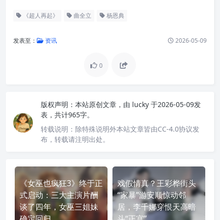
《超人再起》
曲全立
杨恩典
发表至：
资讯
2026-05-09
0
版权声明：
本站原创文章，由
lucky
于2026-05-09发
表，共计965字。
转载说明：
除特殊说明外本站文章皆由CC-4.0协议发
布，转载请注明出处。
《女巫也疯狂3》终于正
戏假情真？王彩桦街头
式启动：三大主演片酬
“家暴”游安顺惊动邻
谈了四年，女巫三姐妹
居，李千娜穿恨天高暗
确定回归
斗“正宫”