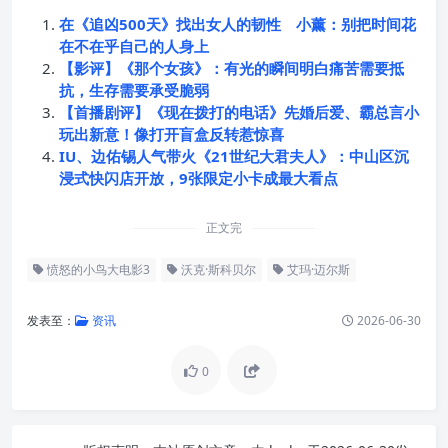
在《追凶500天》找出女人的韧性 小薰：别把时间花
在不在乎自己的人身上
【影评】《那个女孩》：有光的瞬间明白痛苦需要抵
抗，生存需要承受脆弱
【首播剧评】《现在拨打的电话》先婚后爱、霸总言小
玩出新意！像打开盲盒反转惹惊喜
IU、边佑锡人气带火《21世纪大君夫人》：中山区沉
浸式快闪店开放，9张限定小卡成最大看点
正文完
愤怒的小鸟大电影3
沃克·斯科贝尔
艾玛·迈尔斯
发表至：
资讯
2026-06-30
0