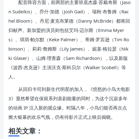
配音阵容方面，前两部的主要班底杰森·苏戴奇斯（Jaso
n Sudeikis）、乔什·加德（Josh Gad）、瑞秋·布鲁姆（Rac
hel Bloom）、丹尼·麦克布莱德（Danny McBride）都将回
归献声。新加盟的演员则包括艾玛·迈尔斯（Emma Myer
s）、琪琪·帕尔默（Keke Palmer）、蒂姆·罗宾逊（Tim Ro
binson）、莉莉·詹姆斯（Lily James）、妮基·格拉瑟（Nik
ki Glaser）、山姆·理查森（Sam Richardson），以及新版
《波西·杰克逊》主演沃克·斯科贝尔（Walker Scobell）等
人。
从回归卡司到新生代明星的加入，《愤怒的小鸟大电影
3》显然希望在保留系列喜剧能量的同时，为这个沉寂多年
的动画 IP 注入新的观众缘。时隔八年，小鸟们能否再次点
燃大银幕的欢乐气氛，仍有待影片正式上映后揭晓。
相关文章：