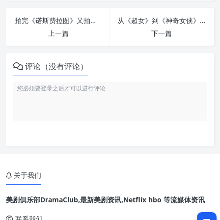
拍完《诺斯费拉图》又拍狼人：罗伯特·艾格斯的新怪物电影来了
从《超女》到《神奇女侠》：DCU 新编剧坦言“信任票”背后压力巨大
上一篇
下一篇
评论（没有评论）
关于我们
美剧俱乐部DramaClub,最新美剧资讯,Netflix hbo 等流媒体资讯
相关文章：
联系我们