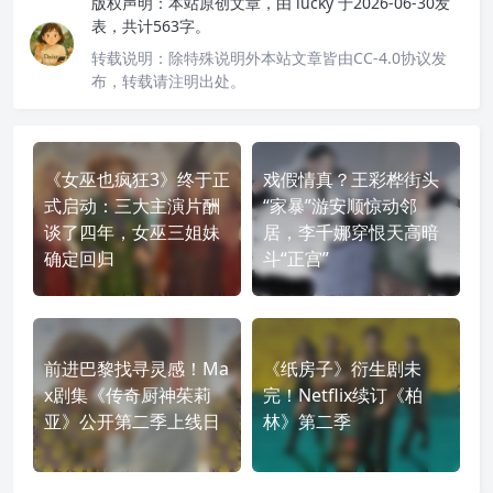
版权声明：
本站原创文章，由
lucky
于2026-06-30发
表，共计563字。
转载说明：
除特殊说明外本站文章皆由CC-4.0协议发
布，转载请注明出处。
《女巫也疯狂3》终于正
戏假情真？王彩桦街头
式启动：三大主演片酬
“家暴”游安顺惊动邻
谈了四年，女巫三姐妹
居，李千娜穿恨天高暗
确定回归
斗“正宫”
前进巴黎找寻灵感！Ma
《纸房子》衍生剧未
x剧集《传奇厨神茱莉
完！Netflix续订《柏
亚》公开第二季上线日
林》第二季