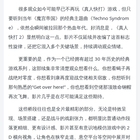
很多观众如今可能早已不再玩《真人快打》游戏，但只
要听到当年《魔宫帝国》的经典主题曲《Techno Syndrom
e》，依然会瞬间被拉回那个热血年代。好消息是，《真人
快打 2》显然明白这一点。影片不仅延续并改编了这首标志
性旋律，还把它混入多个关键场景，持续调动观众情绪。
更重要的是，作为一个已经拥有超过 30 年历史的经典
游戏系列，这部续集非常清楚观众想看什么。你想看蝎子再
战绝对零度，你想看刘康再度迎战空佬相关宿敌，你想听到
那句熟悉的“Get over here!”，你也想看到空佬那顶致命钢帽
再次飞舞。影片几乎是在尽可能满足这些期待。
这些桥段往往也是全片最精彩的部分。无论是特效呈
现、场景搭建，还是战斗的戏剧张力，都明显比普通动作段
落更精细、更有设计感。影片甚至有意识地模仿游戏中的 2
D 横向视角，让角色在狭窄走道、悬空平台等空间中展开对