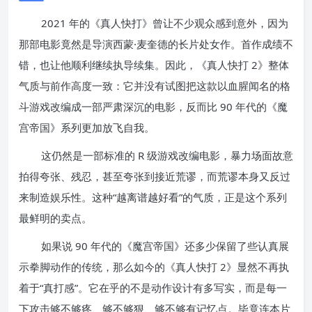
2021 年的《真人快打》曾让不少观众感到意外，因为
那部电影竟然是导演西蒙·麦奎德的长片处女作。首作成绩不
错，也让他顺利继续执导续集。因此，《真人快打 2》整体
气质与前作高度一致：它并没有试图把这款以血腥闻名的格
斗游戏改编成一部严肃深沉的电影，反而比 90 年代的《魔
宫帝国》系列更加放飞自我。
这仍然是一部标准的 R 级游戏改编电影，暴力场面故意
拍得夸张、残忍，甚至夸张到接近荒谬，而荒谬本身又反过
来制造娱乐性。这种“越离谱越好看”的气质，正是这个系列
最鲜明的卖点。
如果说 90 年代的《魔宫帝国》还多少保留了些认真展
示拳脚动作的传统，那么如今的《真人快打 2》显然不再执
着于“真打感”。它在乎的不是动作设计有多写实，而是每一
下攻击够不够疼、够不够狠、够不够有记忆点。毕竟连本片