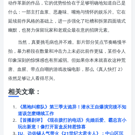
动作革新的作品，它的优势恰恰在于足够明确地知道自己是
什么：一部主打血浆、恶趣味、嘴炮与情怀的娱乐片。它在
延续前作风格的基础上，进一步强化了吐槽和拆第四面墙式
幽默，也努力保留玩家和老观众最在意的招牌元素。
当然，真要挑毛病也并不难。影片部分笑点节奏略慢半
拍，暴力桥段在数量和冲击力上未必比前作更猛，某些令人
印象深刻的惊悚感也有所减弱。但如果你本来就喜欢这种荒
唐、血腥、带点自嘲的游戏改编电影，那么《真人快打 2》
依然足够让人看得尽兴。
相关文章：
《黑袍纠察队》第三季太诡异！潜水王自爆演完後不知
道该怎麽继续工作
【首播剧评】《现在拨打的电话》先婚后爱、霸总言小
玩出新意！像打开盲盒反转惹惊喜
IU、边佑锡人气带火《21世纪大君夫人》：中山区沉