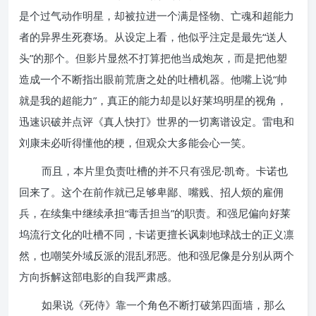
是个过气动作明星，却被拉进一个满是怪物、亡魂和超能力
者的异界生死赛场。从设定上看，他似乎注定是最先“送人
头”的那个。但影片显然不打算把他当成炮灰，而是把他塑
造成一个不断指出眼前荒唐之处的吐槽机器。他嘴上说“帅
就是我的超能力”，真正的能力却是以好莱坞明星的视角，
迅速识破并点评《真人快打》世界的一切离谱设定。雷电和
刘康未必听得懂他的梗，但观众大多能会心一笑。
而且，本片里负责吐槽的并不只有强尼·凯奇。卡诺也
回来了。这个在前作就已足够卑鄙、嘴贱、招人烦的雇佣
兵，在续集中继续承担“毒舌担当”的职责。和强尼偏向好莱
坞流行文化的吐槽不同，卡诺更擅长讽刺地球战士的正义凛
然，也嘲笑外域反派的混乱邪恶。他和强尼像是分别从两个
方向拆解这部电影的自我严肃感。
如果说《死侍》靠一个角色不断打破第四面墙，那么