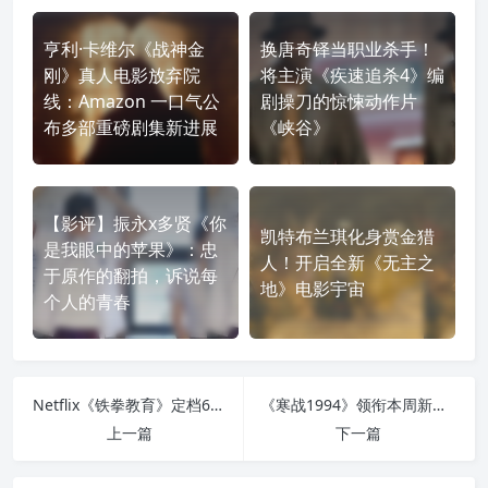
亨利·卡维尔《战神金
换唐奇铎当职业杀手！
刚》真人电影放弃院
将主演《疾速追杀4》编
线：Amazon 一口气公
剧操刀的惊悚动作片
布多部重磅剧集新进展
《峡谷》
【影评】振永x多贤《你
凯特布兰琪化身赏金猎
是我眼中的苹果》：忠
人！开启全新《无主之
于原作的翻拍，诉说每
地》电影宇宙
个人的青春
Netflix《铁拳教育》定档6月5日：金武烈、李星民集结出击，这次要用铁腕重整失控校园
《寒战1994》领衔本周新片：吴彦祖卷入权力风暴，《怪奇比莉》3D演唱会与《高订人生》同档吸睛
上一篇
下一篇