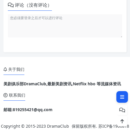
评论（没有评论）
《真人快打 2》讲了什么？
原班人马延续风格：喜欢前作的
人，大概率也会接受这部续集
第四面墙笑话升级：这次像是来
了两个“死侍”
关于我们
作为电影，它如何处理“游戏角
色反复死亡又回归”的设定？
美剧俱乐部DramaClub,最新美剧资讯,Netflix hbo 等流媒体资讯
真正的看点，还是那些服务观众
的招牌桥段
联系我们
邮箱:819255421@qq.com
Copyright © 2015-2023
DramaClub
保留版权所有.
苏ICP备1906818