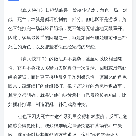
《真人快打》归根结底是一款格斗游戏，角色上场、对
战、死亡，本就是循环机制的一部分。但电影不是游戏，角
色不能打完一场就轻易退场，更不能毫无铺垫地无限重开。
因此，续集最棘手的问题之一，就是如何合理处理前作已经
死亡的角色，以及那些看似已经完结的恩怨。
《真人快打 2》的做法并不复杂，甚至可以说相当随
性。它并不会花太多精力去解释每一次复活、回归或恩怨延
续的逻辑，而是更直接地服务于系列娱乐性：该回来的角色
回来，该继续打的仗继续打。像卡诺这样的角色重返故事，
其意义很明确，就是让他们继续承担自己最擅长的功能，比
如插科打诨、制造混乱、补足戏剧冲突。
但也正因为死亡在这个系列里变得相对廉价，反而让危
险感变得更随机。观众很难确定谁会突然在某场战斗中失
败，谁又会以极其惨烈的方式退场。这种“你知道会死人，