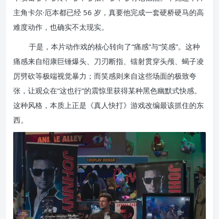
主角卡尔·厄本都已经 56 岁，真要他完成一套硬桥硬马的高
难度动作，也确实不太现实。
于是，本片动作戏的核心转向了“痛感”与“笑感”。这种
痛感来自绍康巨锤爆头、刀刃断指、镭射贯穿头颅、蝎子凌
厉劈砍等极端视觉暴力；而笑感则来自这些场面的极致夸
张，让观众在“这也行”的震惊里获得某种黑色幽默式快感。
这种风格，本质上正是《真人快打》游戏改编最该抓住的东
西。