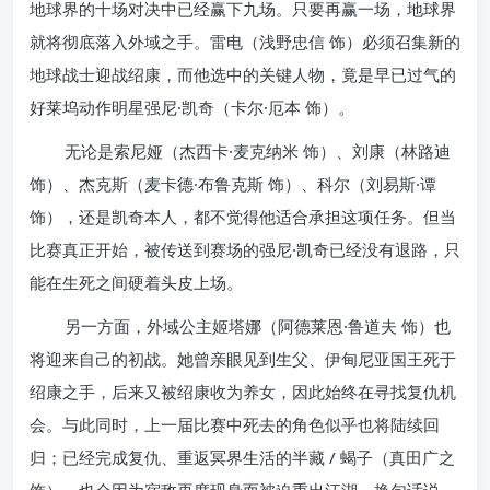
地球界的十场对决中已经赢下九场。只要再赢一场，地球界
就将彻底落入外域之手。雷电（浅野忠信 饰）必须召集新的
地球战士迎战绍康，而他选中的关键人物，竟是早已过气的
好莱坞动作明星强尼·凯奇（卡尔·厄本 饰）。
无论是索尼娅（杰西卡·麦克纳米 饰）、刘康（林路迪
饰）、杰克斯（麦卡德·布鲁克斯 饰）、科尔（刘易斯·谭
饰），还是凯奇本人，都不觉得他适合承担这项任务。但当
比赛真正开始，被传送到赛场的强尼·凯奇已经没有退路，只
能在生死之间硬着头皮上场。
另一方面，外域公主姬塔娜（阿德莱恩·鲁道夫 饰）也
将迎来自己的初战。她曾亲眼见到生父、伊甸尼亚国王死于
绍康之手，后来又被绍康收为养女，因此始终在寻找复仇机
会。与此同时，上一届比赛中死去的角色似乎也将陆续回
归；已经完成复仇、重返冥界生活的半藏 / 蝎子（真田广之