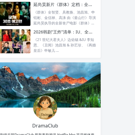
惊人...
延尚昊新片《群体》定档：全智贤时隔11年回归大银幕，池昌旭、具教焕联手闯丧尸危机
《群体》全智贤、具教焕、池昌旭、申
铉彬、金信禄、高洙 由《釜山行》导演
延尚昊执导的全新丧尸电影《群体》正
式定档...
2026韩剧“王炸”清单：IU、全智贤、宋慧乔领衔回归，30对神仙CP谁最让你心动？
《21 世纪大君夫人》边佑锡 &IU 李知
恩、《丑闻》池昌旭 & 孙艺珍、《再婚
皇后》申敏儿 ...
DramaClub
剧俱乐部DramaClub,最新美剧资讯,Netflix hbo 等流媒体资