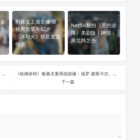
金
荆棘女王黛安娜·里
Netflix翻拍《爱的迫
x全
格离世享寿82岁
降》美剧版！网惊：
剧
《冰与火》群星发文
南北韩怎办
悼念
斯坦利·图齐催拍《穿普拉达的女王3》：再等20年，安和艾米丽恐怕只能来扫墓
《哈姆奈特》银幕夫妻再续前缘：保罗·麦斯卡尔、杰西·巴克利加盟《南方的野兽》导演新作
下一篇