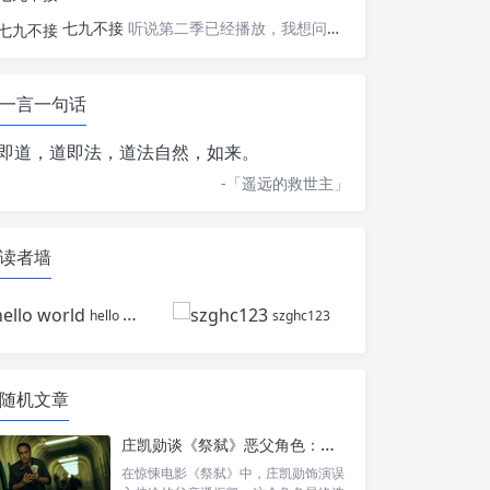
七九不接
听说第二季已经播放，我想问一下国内什么时候会播出
一言一句话
即道，道即法，道法自然，如来。
-「
遥远的救世主
」
读者墙
hello world
szghc123
随机文章
庄凯勋谈《祭弑》恶父角色：没人会一秒变恶魔，“如果有钱我也可以很善良”
在惊悚电影《祭弑》中，庄凯勋饰演误