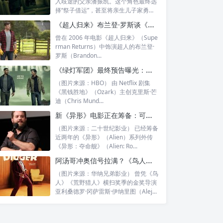
入歧途的父亲潘振凯。这个角色最终选
择“祭子借运”，甚至将亲生儿子家勇
（林晖闵...
《超人归来》布兰登·罗斯谈《无限地球危机》后续：希望超人加入类似“正义联盟”的组织
曾在 2006 年电影《超人归来》（Supe
rman Returns）中饰演超人的布兰登·
罗斯（Brandon...
《绿灯军团》最终预告曝光：塞尼斯托首度登场，真正反派机械猎人现身
（图片来源：HBO） 由 Netflix 剧集
《黑钱胜地》（Ozark）主创克里斯·芒
迪（Chris Mund...
新《异形》电影正在筹备：可能并非《夺命舰》续集？
（图片来源：二十世纪影业） 已经筹备
近两年的《异形》（Alien）系列外传
《异形：夺命舰》（Alien: Ro...
阿汤哥冲奥信号拉满？《鸟人》名导新片《挖掘者》预告像一支生涯回顾短片
（图片来源：华纳兄弟影业） 曾凭《鸟
人》《荒野猎人》横扫奖季的金奖导演
亚利桑德罗·冈萨雷斯·伊纳里图（Alej...