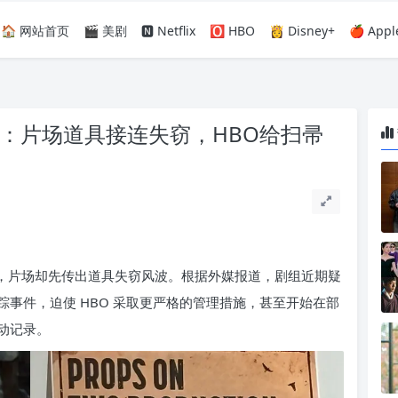
🏠 网站首页
🎬 美剧
🅽 Netflix
🅾️ HBO
👸 Disney+
🍎 Appl
：片场道具接连失窃，HBO给扫帚
播，片场却先传出道具失窃风波。根据外媒报道，剧组近期疑
事件，迫使 HBO 采取更严格的管理措施，甚至开始在部
动记录。