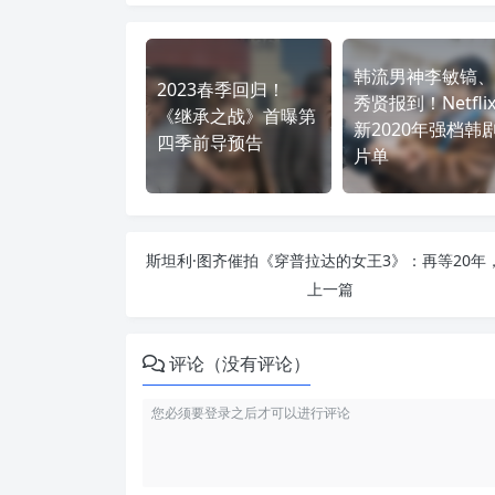
韩流男神李敏镐、
2023春季回归！
秀贤报到！Netfli
《继承之战》首曝第
新2020年强档韩
四季前导预告
片单
上一篇
评论（没有评论）