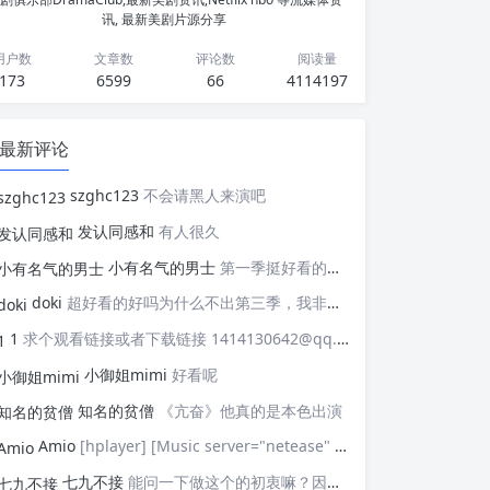
讯, 最新美剧片源分享
用户数
文章数
评论数
阅读量
173
6599
66
4114197
最新评论
szghc123
不会请黑人来演吧
发认同感和
有人很久
小有名气的男士
第一季挺好看的，天天等着更新，应该接着拍第二季，这个剧情拍个四季应该是没有问题的，期待
doki
超好看的好吗为什么不出第三季，我非常喜欢这部剧
1
求个观看链接或者下载链接 1414130642@qq.com
小御姐mimi
好看呢
知名的贫僧
《亢奋》他真的是本色出演
Amio
[hplayer] [Music server="netease" id="" type=""/] [/hplayer] 试试
七九不接
能问一下做这个的初衷嘛？因为真的有被触动到