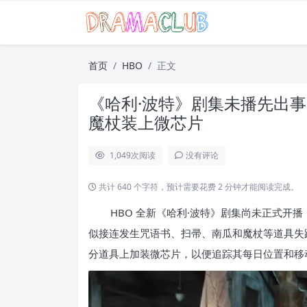
首页
HBO
正文
《哈利·波特》剧集未播先出事
魔杖装上微芯片
1,049
次阅读
没有评论
共计 640 个字符，预计需要花费 2 分钟才能阅读完成。
HBO 全新《哈利·波特》剧集尚未正式开
似接连发生咒语书、扫帚、南瓜和魔杖等道具失踪
分道具上加装微芯片，以便追踪其每日位置和移