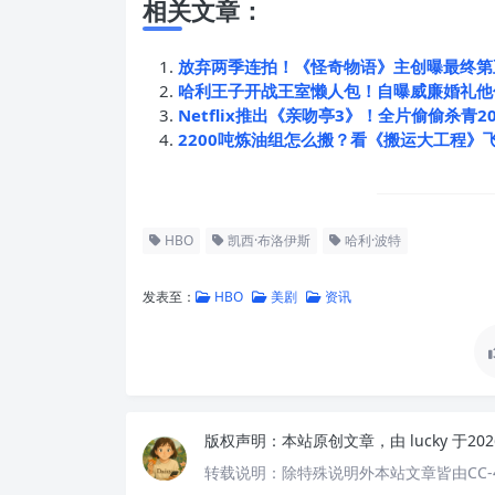
相关文章：
放弃两季连拍！《怪奇物语》主创曝最终第
哈利王子开战王室懒人包！自曝威廉婚礼他
Netflix推出《亲吻亭3》！全片偷偷杀青2
2200吨炼油组怎么搬？看《搬运大工程》
HBO
凯西·布洛伊斯
哈利·波特
发表至：
HBO
美剧
资讯
版权声明：
本站原创文章，由
lucky
于20
转载说明：
除特殊说明外本站文章皆由CC-