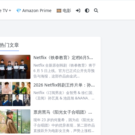
e TV +
💎 Amazon Prime
🎞️ 电影
热门文章
Netflix《铁拳教育》定档6月5日：金武烈、李星民集结出击，这次要用铁腕重整失控校园
Netflix 全新原创韩剧《铁拳教育》将于
6 月 5 日上线。官方已正式公开先导预
告与海报，这部作品由金武...
2026 Netflix韩剧王炸片单：孙艺真、池昌旭《丑闻》破格回归，孔刘、宋慧乔顶级神仙CP集结！
Netflix《订阅男友》金智秀 & 徐仁国、
《丑闻》孙艺真 & 池昌旭 &NANA、...
票房黑马《阳光女子合唱团》造星，23岁新人何曼希凭“宥芯”一角人气暴涨跃升大女主
现年 23 岁的何曼希，因为在《阳光女
子合唱团》中的优异表现，第二部作品
直接跃升为电影女主角，声势上涨程度