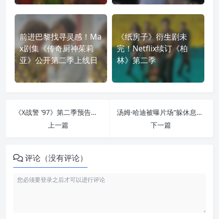
前进巴黎找寻灵感！Ma
《纸房子》衍生剧未
x剧集《传奇厨神茱莉
完！Netflix续订《柏
亚》公开第二季上线日
林》第二季
《X战警 ’97》第二季预告：金刚狼失去艾德曼合金后，为何还能惊喜现身？
汤姆·哈迪被曝片场“躲休息室”罢工：让海伦·米伦、皮尔斯·布鲁斯南干等，恐自毁事业
上一篇
下一篇
评论（没有评论）