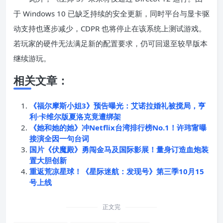
于 Windows 10 已缺乏持续的安全更新，同时平台与显卡驱
动支持也逐步减少，CDPR 也将停止在该系统上测试游戏。
若玩家的硬件无法满足新的配置要求，仍可回退至较早版本
继续游玩。
相关文章：
《福尔摩斯小姐3》预告曝光：艾诺拉婚礼被搅局，亨
利·卡维尔版夏洛克竟遭绑架
《她和她的她》冲Netflix台湾排行榜No.1！许玮甯曝
接演全因一句台词
国片《伏魔殿》勇闯金马及国际影展！量身订造血炮装
置大胆创新
重返荒凉星球！《星际迷航：发现号》第三季10月15
号上线
正文完