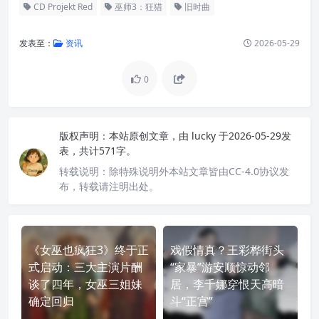
CD Projekt Red
巫师3：狂猎
旧时曲
发表至：
资讯
2026-05-29
0
版权声明：
本站原创文章，由
lucky
于2026-05-29发
表，共计571字。
转载说明：
除特殊说明外本站文章皆由CC-4.0协议发
布，转载请注明出处。
《女巫也疯狂3》终于正
戏假情真？王彩桦街头
式启动：三大主演片酬
“家暴”游安顺惊动邻
谈了四年，女巫三姐妹
居，李千娜穿恨天高暗
确定回归
斗“正宫”