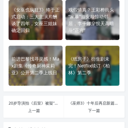
《女巫也疯狂3》终于正
戏假情真？王彩桦街头
式启动：三大主演片酬
“家暴”游安顺惊动邻
谈了四年，女巫三姐妹
居，李千娜穿恨天高暗
确定回归
斗“正宫”
前进巴黎找寻灵感！Ma
《纸房子》衍生剧未
x剧集《传奇厨神茱莉
完！Netflix续订《柏
亚》公开第二季上线日
林》第二季
20岁导演拍《后室》被疑“枪手代导”，演员亲自发声力挺
《巫师3》十年后再启新篇：《旧时曲》会为《巫师4》埋下伏笔吗？
上一篇
下一篇