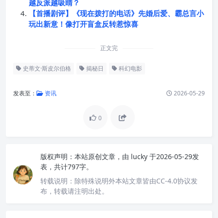
越反派越吸睛？
【首播剧评】《现在拨打的电话》先婚后爱、霸总言小
玩出新意！像打开盲盒反转惹惊喜
正文完
史蒂文·斯皮尔伯格
揭秘日
科幻电影
发表至：
资讯
2026-05-29
0
版权声明：
本站原创文章，由
lucky
于2026-05-29发
表，共计797字。
转载说明：
除特殊说明外本站文章皆由CC-4.0协议发
布，转载请注明出处。