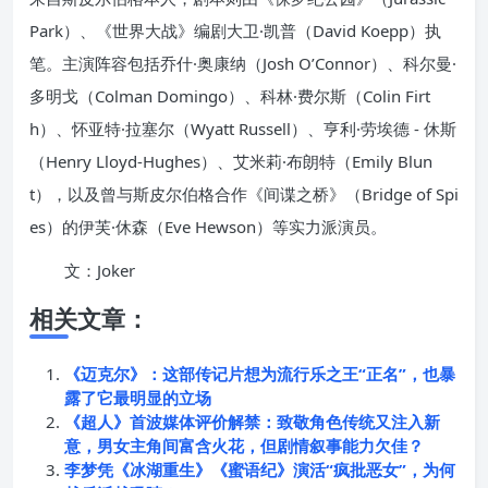
Park）、《世界大战》编剧大卫·凯普（David Koepp）执
笔。主演阵容包括乔什·奥康纳（Josh O’Connor）、科尔曼·
多明戈（Colman Domingo）、科林·费尔斯（Colin Firt
h）、怀亚特·拉塞尔（Wyatt Russell）、亨利·劳埃德 - 休斯
（Henry Lloyd-Hughes）、艾米莉·布朗特（Emily Blun
t），以及曾与斯皮尔伯格合作《间谍之桥》（Bridge of Spi
es）的伊芙·休森（Eve Hewson）等实力派演员。
文：Joker
相关文章：
《迈克尔》：这部传记片想为流行乐之王“正名”，也暴
露了它最明显的立场
《超人》首波媒体评价解禁：致敬角色传统又注入新
意，男女主角间富含火花，但剧情叙事能力欠佳？
李梦凭《冰湖重生》《蜜语纪》演活“疯批恶女”，为何