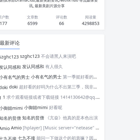
剧俱乐部DramaClub,最新美剧资讯,Netflix hbo 等流媒体资
讯, 最新美剧片源分享
用户数
文章数
评论数
阅读量
177
6599
66
4298853
最新评论
szghc123
不会请黑人来演吧
发认同感和
有人很久
小有名气的男士
第一季挺好看的，天天等着更新，应该接着拍第二季，这个剧情拍个四季应该是没有问题的，期待
doki
超好看的好吗为什么不出第三季，我非常喜欢这部剧
1
求个观看链接或者下载链接 1414130642@qq.com
小御姐mimi
好看呢
知名的贫僧
《亢奋》他真的是本色出演
Amio
[hplayer] [Music server="netease" id="" type=""/] [/hplayer] 试试
七九不接
能问一下做这个的初衷嘛？因为真的有被触动到