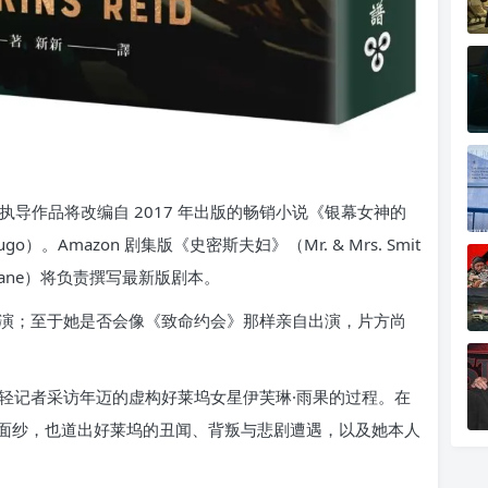
部执导作品将改编自 2017 年出版的畅销小说《银幕女神的
n Hugo）。Amazon 剧集版《史密斯夫妇》（Mr. & Mrs. Smit
Sloane）将负责撰写最新版剧本。
演；至于她是否会像《致命约会》那样亲自出演，片方尚
轻记者采访年迈的虚构好莱坞女星伊芙琳·雨果的过程。在
面纱，也道出好莱坞的丑闻、背叛与悲剧遭遇，以及她本人