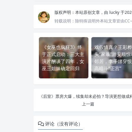
版权声明：
本站原创文章，由
lucky
于20
转载说明：
除特殊说明外本站文章皆由CC-
《女巫也疯狂3》终
戏假情真？王彩桦
于正式启动：三大主
头“家暴”游安顺惊
演片酬谈了四年，女
邻居，李千娜穿恨
巫三姐妹确定回归
高暗斗“正宫”
上一篇
评论（没有评论）