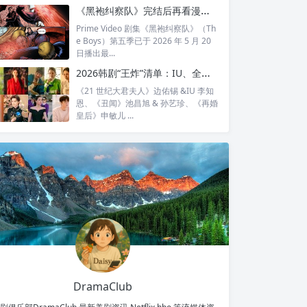
全...
《黑袍纠察队》完结后再看漫画结局：护国超人之死，比剧版残酷得多
Prime Video 剧集《黑袍纠察队》（Th
e Boys）第五季已于 2026 年 5 月 20
日播出最...
2026韩剧“王炸”清单：IU、全智贤、宋慧乔领衔回归，30对神仙CP谁最让你心动？
《21 世纪大君夫人》边佑锡 &IU 李知
恩、《丑闻》池昌旭 & 孙艺珍、《再婚
皇后》申敏儿 ...
DramaClub