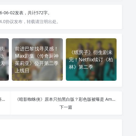
26-06-02发表，共计572字。
4.0协议发布，转载请注明出处。
街
前进巴黎找寻灵感！
《纸房子》衍生剧未
动
Max剧集《传奇厨神
完！Netflix续订《柏
天
茱莉亚》公开第二季
林》第二季
上线日
《后室》票房大爆，续集却未必拍？导演更想做成科技惊悚剧集
《暗影蜘蛛侠》原本只拍黑白版？彩色版被曝是 Amazon 后来追加，剧组几乎重拍整部剧
下一篇