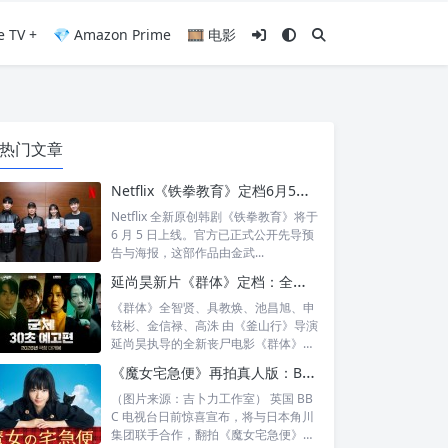
e TV +
💎 Amazon Prime
🎞️ 电影
热门文章
Netflix《铁拳教育》定档6月5日：金武烈、李星民集结出击，这次要用铁腕重整失控校园
Netflix 全新原创韩剧《铁拳教育》将于
6 月 5 日上线。官方已正式公开先导预
告与海报，这部作品由金武...
延尚昊新片《群体》定档：全智贤时隔11年回归大银幕，池昌旭、具教焕联手闯丧尸危机
《群体》全智贤、具教焕、池昌旭、申
铉彬、金信禄、高洙 由《釜山行》导演
延尚昊执导的全新丧尸电影《群体》正
式定档...
《魔女宅急便》再拍真人版：BBC 联手角川打造“英国版”剧集
（图片来源：吉卜力工作室） 英国 BB
C 电视台日前惊喜宣布，将与日本角川
集团联手合作，翻拍《魔女宅急便》的