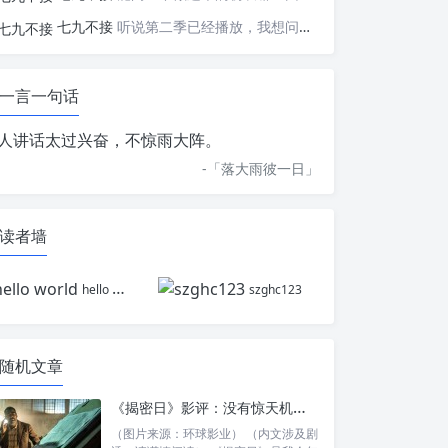
七九不接
听说第二季已经播放，我想问一下国内什么时候会播出
一言一句话
人讲话太过兴奋，不惊雨大阵。
-「
落大雨彼一日
」
读者墙
hello world
szghc123
随机文章
《揭密日》影评：没有惊天机密，只有大失所望
（图片来源：环球影业） （内文涉及剧