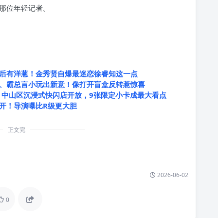
那位年轻记者。
后有洋葱！金秀贤自爆最迷恋徐睿知这一点
、霸总言小玩出新意！像打开盲盒反转惹惊喜
：中山区沉浸式快闪店开放，9张限定小卡成最大看点
度全开！导演曝比R级更大胆
正文完
2026-06-02
0