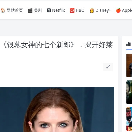
🏠 网站首页
🎬 美剧
🅽 Netflix
🅾️ HBO
👸 Disney+
🍎 Appl
拍《银幕女神的七个新郎》，揭开好莱