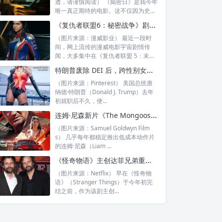
透，请谨慎阅读） 《揭密日》是我今年
唯一真正期待的电影。这不仅因为史蒂
文·...
《复仇者联盟6：秘密战争》剧情曝光？星爵、蚁人或率新世代英雄反抗毁灭博士
（图片来源：漫威影业） 最近一段时
间，网上流传的漫威电影宇宙剧情传
闻，大多集中在《复仇者联盟 5：末日
之战》（...
特朗普废除 DEI 后，跨性别女星拉弗恩·考克斯控诉：公司害怕合作，我损失惨重
（图片来源：Pinterest） 美国总统唐
纳德·特朗普（Donald J. Trump）去年
初就职后不久，便...
连姆·尼森新片《The Mongoose》首曝预告：这次，“最强老爸”力挺自己的御用替身
（图片来源：Samuel Goldwyn Film
s） 几乎每年都稳定推出低成本动作片
的连姆·尼森（Liam ...
《怪奇物语》主创达菲兄弟重返大银幕：神秘新片定档 2028 年
（图片来源：Netflix） 早在《怪奇物
语》（Stranger Things）于今年初完
结之前，作为该剧主创...