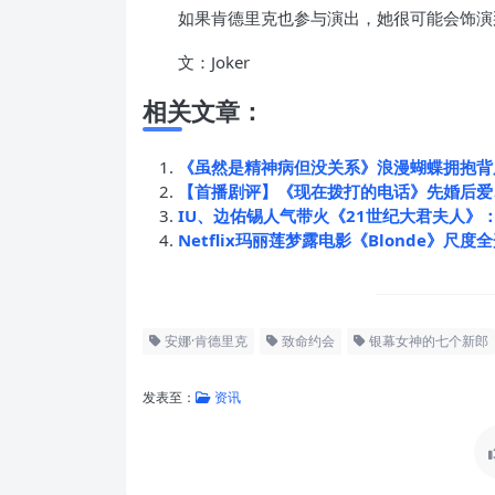
如果肯德里克也参与演出，她很可能会饰演
文：Joker
相关文章：
《虽然是精神病但没关系》浪漫蝴蝶拥抱背
【首播剧评】《现在拨打的电话》先婚后爱
IU、边佑锡人气带火《21世纪大君夫人》
Netflix玛丽莲梦露电影《Blonde》尺
安娜·肯德里克
致命约会
银幕女神的七个新郎
发表至：
资讯