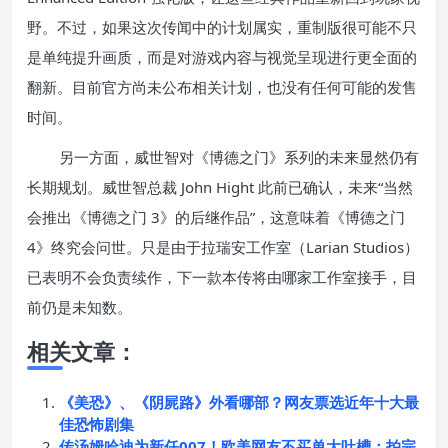
野。不过，如果这次传闻中的计划属实，重制版很可能不只
是单纯提升画质，而是对游戏内容与视觉呈现进行更全面的
翻新。目前官方尚未公布相关计划，也没有任何可能的发售
时间。
另一方面，威世智对《博德之门》系列的未来显然仍有
长期规划。威世智总裁 John Hight 此前已确认，未来“当然
会推出《博德之门 3》的后继作品”，这意味着《博德之门
4》终究会问世。只是由于拉瑞安工作室（Larian Studios）
已表明不会负责续作，下一款本传将由哪家工作室接手，目
前仍是未知数。
相关文章：
《美恐》、《阴屍路》外看哪部？网友票选近年十大最
佳恐怖剧集
传汤姆哈迪为新任007！欧美网友不买单大吐槽：拍完