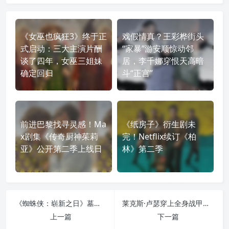
《女巫也疯狂3》终于正
戏假情真？王彩桦街头
式启动：三大主演片酬
“家暴”游安顺惊动邻
谈了四年，女巫三姐妹
居，李千娜穿恨天高暗
确定回归
斗“正宫”
前进巴黎找寻灵感！Ma
《纸房子》衍生剧未
x剧集《传奇厨神茱莉
完！Netflix续订《柏
亚》公开第二季上线日
林》第二季
《蜘蛛侠：崭新之日》墓石造型首曝：纽约街头宇宙要被重新点燃？
莱克斯·卢瑟穿上全身战甲，《超人》续集却要让他与超人联手？
上一篇
下一篇