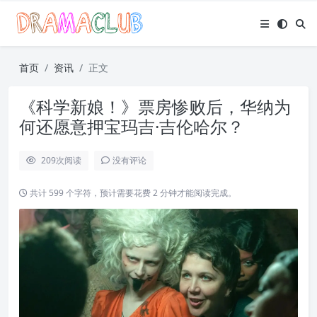
首页
资讯
正文
《科学新娘！》票房惨败后，华纳为
何还愿意押宝玛吉·吉伦哈尔？
209
次阅读
没有评论
共计 599 个字符，预计需要花费 2 分钟才能阅读完成。