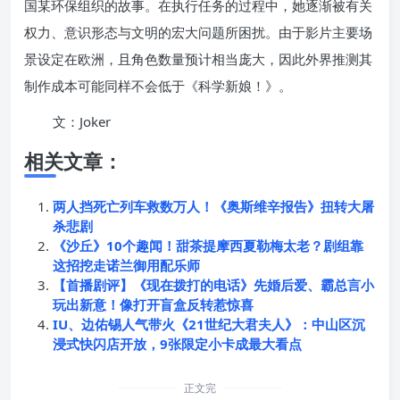
国某环保组织的故事。在执行任务的过程中，她逐渐被有关
权力、意识形态与文明的宏大问题所困扰。由于影片主要场
景设定在欧洲，且角色数量预计相当庞大，因此外界推测其
制作成本可能同样不会低于《科学新娘！》。
文：Joker
相关文章：
两人挡死亡列车救数万人！《奥斯维辛报告》扭转大屠
杀悲剧
《沙丘》10个趣闻！甜茶提摩西夏勒梅太老？剧组靠
这招挖走诺兰御用配乐师
【首播剧评】《现在拨打的电话》先婚后爱、霸总言小
玩出新意！像打开盲盒反转惹惊喜
IU、边佑锡人气带火《21世纪大君夫人》：中山区沉
浸式快闪店开放，9张限定小卡成最大看点
正文完