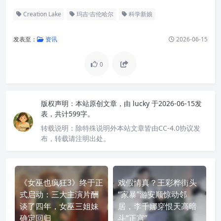
Creation Lake
玛吉·吉伦哈尔
科学新娘
发表至：
资讯
2026-06-15
0
版权声明：
本站原创文章，由
lucky
于2026-06-15发
表，共计599字。
转载说明：
除特殊说明外本站文章皆由CC-4.0协议发
布，转载请注明出处。
《女巫也疯狂3》终于正
戏假情真？王彩桦街头
式启动：三大主演片酬
“家暴”游安顺惊动邻
谈了四年，女巫三姐妹
居，李千娜穿恨天高暗
确定回归
斗“正宫”