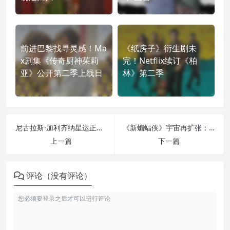
前进巴黎找寻灵感！Ma
《纸房子》衍生剧未
x剧集《传奇厨神茱莉
完！Netflix续订《柏
亚》公开第二季上线日
林》第二季
尼古拉斯·加利齐纳星运正旺：从“希曼”到格斯·范·桑特新片男模传记
《新蝙蝠侠》宇宙再扩张：继《企鹅人》后，毒藤女也要拍个人剧集？
上一篇
下一篇
评论（没有评论）