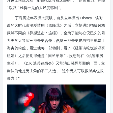
具也让粉丝力劝 ” 别在吃饭时看这部剧 ”、” 超级暴力、刺激
” 以及 ” 难得一见的大尺度韩剧 ”。
丁海寅近年表演大突破，自从去年演出 Disney+ 谍对
谍的大时代浪漫爱情剧《雪降花》之后，立刻进组拍摄风格
截然不同的《异感追击：连瞳》，全为了能与心仪已久的暴
力美学大导演三池崇史合作，然则三池崇史也自招早就是丁
海寅的粉丝，看过他每一部韩剧，看了《经常请吃饭的漂亮
姐姐》之后便觉得他是 ” 国民弟弟 ”，没想到在《机智牢房
生活》、《D.P. 逃兵追缉令》又能演出强悍坚毅的一面，立
刻认为他是男主角的不二人选，” 这个男人可以很温柔也很
暴力！”