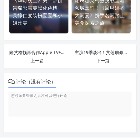
《华灯初上》第二部预
席琳娜戈梅兹挑战全新
告曝郭雪芙黑化跳槽！
领域烹饪！《席琳娜的
吴慷仁变装扮宝宝和小
大厨宴》携手名厨踏上
姐比美
美食探索之旅
隆艾格顿再合作Apple TV+！主演连环纵火案剧集《Firebug》
主演19季淡出！艾莲朋佩欧曝离开《实习医生》真正原因
上一篇
下一篇
评论（没有评论）