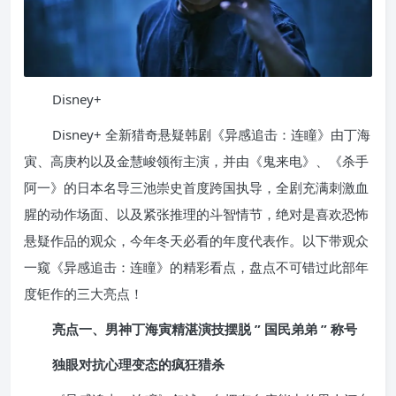
Disney+
Disney+ 全新猎奇悬疑韩剧《异感追击：连瞳》由丁海
寅、高庚杓以及金慧峻领衔主演，并由《鬼来电》、《杀手
阿一》的日本名导三池崇史首度跨国执导，全剧充满刺激血
腥的动作场面、以及紧张推理的斗智情节，绝对是喜欢恐怖
悬疑作品的观众，今年冬天必看的年度代表作。以下带观众
一窥《异感追击：连瞳》的精彩看点，盘点不可错过此部年
度钜作的三大亮点！
亮点一、男神丁海寅精湛演技摆脱 ” 国民弟弟 ” 称号
独眼对抗心理变态的疯狂猎杀