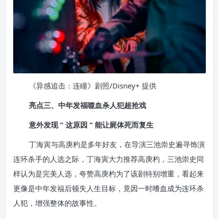
《异感追击：连瞳》剧照/Disney+ 提供
亮点三、中年发福噬血杀人犯超抢戏
意外发现 ” 这原因 ” 能让屍体死而复生
丁海寅与高庚杓是多年好友，在导演三池崇史遍寻饰演
连环杀手的人选之际，丁海寅大力推荐高庚杓，三池崇史同
样认为是完美人选，夸赞高庚杓为了该剧特别增重，看起来
更像是中年发福后顿失人生目标，竟因一时嗜血成为连环杀
人犯，增强整体的故事性。