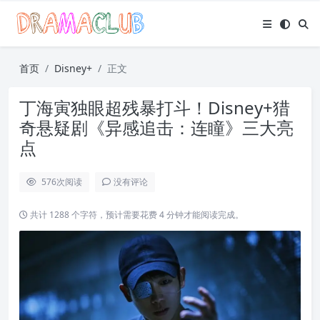
首页
Disney+
正文
丁海寅独眼超残暴打斗！Disney+猎
奇悬疑剧《异感追击：连瞳》三大亮
点
576
次阅读
没有评论
共计 1288 个字符，预计需要花费 4 分钟才能阅读完成。