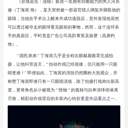
《异感追击：连瞳》叙述一名拥有自癒能力的男人河东
修（丁海寅 饰），某天突然被一群器官猎人绑架并摘取他的
眼睛，当他在手术台上醒来并成功逃脱后，意外发现他居然
可以透过被夺走的眼球看见眼前的事物，然而，这个连环杀
手的真面目，平时竟是广告公司高阶菁英吴振燮（高庚杓
饰）。
“ 国民弟弟 ” 丁海寅几乎是全程右眼戴着眼罩完成拍
摄，让他叫苦连天，” 拍动作戏已经很难，但只能用一只眼
睛更难！” 即便如此，丁海寅的演技仍然圈粉大批观众，并
称赞丁海寅即便只有一只眼睛演戏，除了拍摄打戏帅出新高
度，更将角色从小被视为 ” 怪物 ” 的孤独与自卑演绎得淋漓
尽致，精彩动作戏背后的丰富内心转折更是作品看点之一。