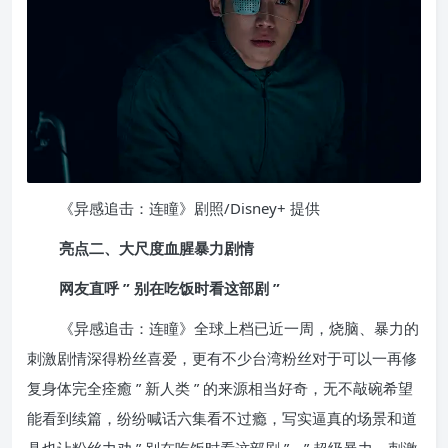
《异感追击：连瞳》剧照/Disney+ 提供
亮点二、大尺度血腥暴力剧情
网友直呼 ” 别在吃饭时看这部剧 ”
《异感追击：连瞳》全球上档已近一周，烧脑、暴力的
刺激剧情深得粉丝喜爱，更有不少台湾粉丝对于可以一再修
复身体完全痊癒 ” 新人类 ” 的来源相当好奇，无不敲碗希望
能看到续篇，纷纷喊话六集看不过瘾，写实逼真的场景和道