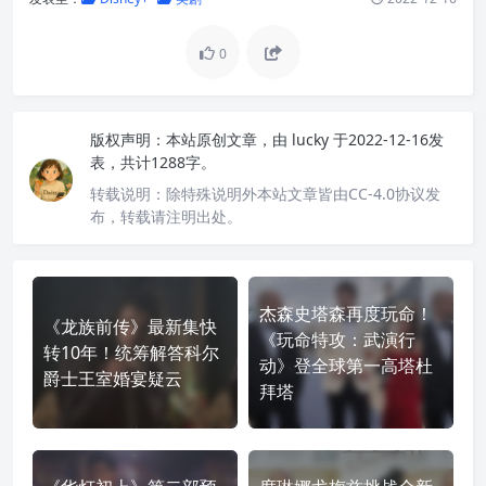
0
版权声明：
本站原创文章，由
lucky
于2022-12-16发
表，共计1288字。
转载说明：
除特殊说明外本站文章皆由CC-4.0协议发
布，转载请注明出处。
杰森史塔森再度玩命！
《龙族前传》最新集快
《玩命特攻：武演行
转10年！统筹解答科尔
动》登全球第一高塔杜
爵士王室婚宴疑云
拜塔