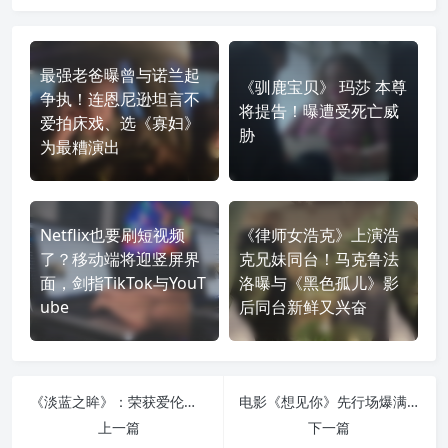
最强老爸曝曾与诺兰起
《驯鹿宝贝》 玛莎 本尊
争执！连恩尼逊坦言不
将提告！曝遭受死亡威
爱拍床戏、选《寡妇》
胁
为最糟演出
Netflix也要刷短视频
《律师女浩克》上演浩
了？移动端将迎竖屏界
克兄妹同台！马克鲁法
面，剑指TikTok与YouT
洛曝与《黑色孤儿》影
ube
后同台新鲜又兴奋
《淡蓝之眸》：荣获爱伦坡奖最佳小说奖提名，震撼全球的悬疑巨作
电影《想见你》先行场爆满！粉丝冲戏院大赞圆满剧版遗憾
上一篇
下一篇