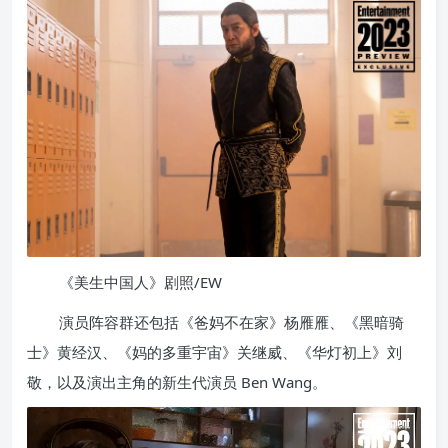
《美生中国人》剧照/EW
演员阵容群还包括《爸妈不在家》杨雁雁、《黑暗骑
士》黄经汉、《妈的多重宇宙》关继威、《华灯初上》刘
敬，以及演出主角的新生代演员 Ben Wang。